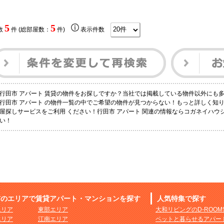
5
5
数
件 (総部屋数：
件)
表示件数
行田市 アパート 賃貸の物件をお探しですか？当社では掲載している物件以外にも
行田市 アパート の物件一覧の中でご希望の物件が見つからない！もっと詳しく知
屋探しサービスをご利用 ください！行田市 アパート 関連の情報ならコガネイハ
い！
市のエリアで賃貸アパート・マンションを探す
人気特集で探す
エリア
東部エリア
大和リビングのD-ROO
エリア
江南エリア
ペットと暮らせるアパー