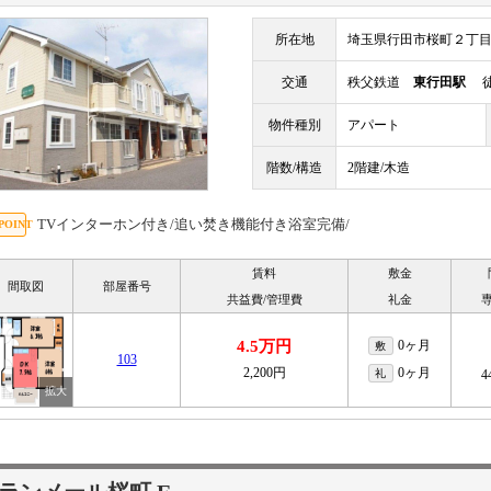
所在地
埼玉県行田市桜町２丁
交通
秩父鉄道
東行田駅
徒
物件種別
アパート
階数/構造
2階建/木造
TVインターホン付き/追い焚き機能付き浴室完備/
賃料
敷金
間取図
部屋番号
共益費/管理費
礼金
4.5万円
0ヶ月
敷
103
2,200円
0ヶ月
礼
4