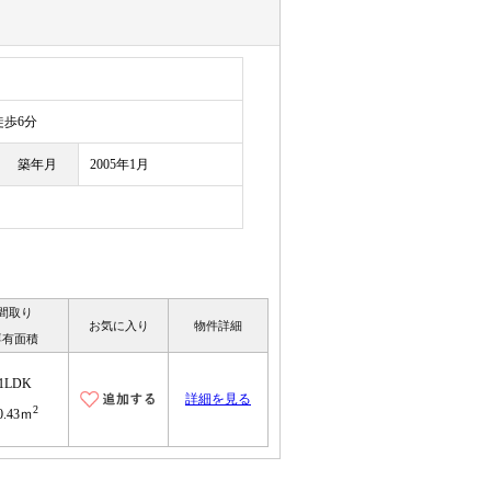
目
歩6分
築年月
2005年1月
間取り
お気に入り
物件詳細
専有面積
1LDK
詳細を見る
2
0.43ｍ