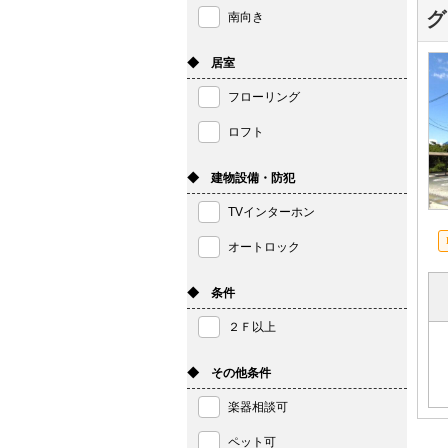
グ
南向き
◆ 居室
フローリング
ロフト
◆ 建物設備・防犯
TVインターホン
オートロック
◆ 条件
２Ｆ以上
◆ その他条件
楽器相談可
ペット可