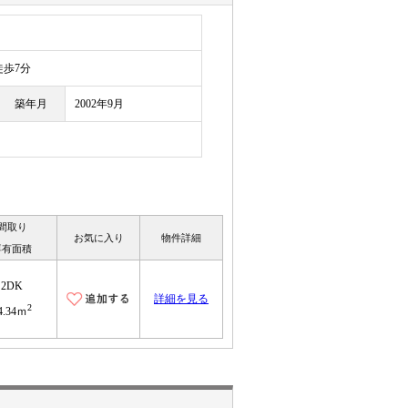
目
歩7分
築年月
2002年9月
間取り
お気に入り
物件詳細
専有面積
2DK
詳細を見る
2
4.34ｍ