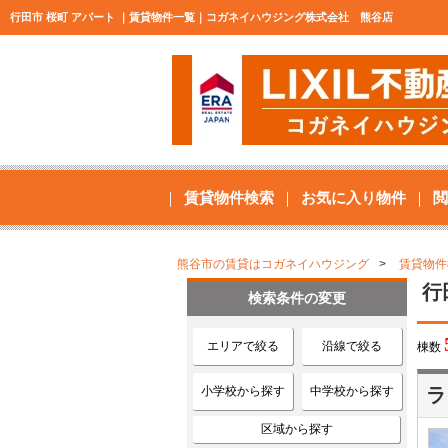
行田市 桜町 アパート ｜賃貸物件一覧｜コガネイハウジング株式会社 熊谷店
賃貸物件検索
お気に入り物件
閲
熊谷市の賃貸はコガネイハウジング
賃貸物件
行
検索条件の変更
エリアで絞る
沿線で絞る
棟数
小学校から探す
中学校から探す
ラ
区域から探す