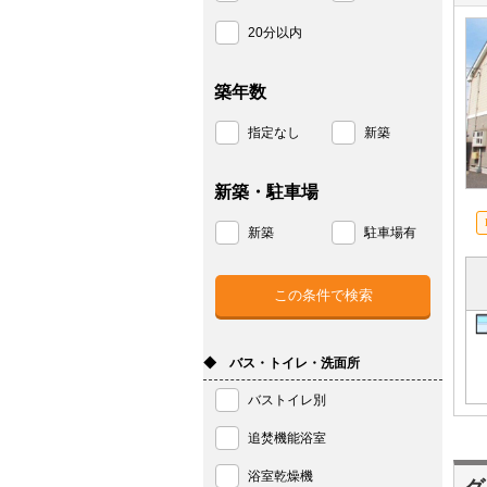
20分以内
築年数
指定なし
新築
新築・駐車場
新築
駐車場有
◆ バス・トイレ・洗面所
バストイレ別
追焚機能浴室
浴室乾燥機