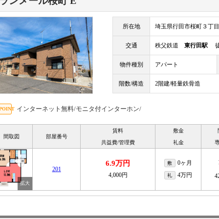
ランメール桜町 E
所在地
埼玉県行田市桜町３丁
交通
秩父鉄道
東行田駅
徒
物件種別
アパート
階数/構造
2階建/軽量鉄骨造
インターネット無料/モニタ付インターホン/
賃料
敷金
間取図
部屋番号
共益費/管理費
礼金
6.9万円
0ヶ月
敷
201
4,000円
4万円
礼
4