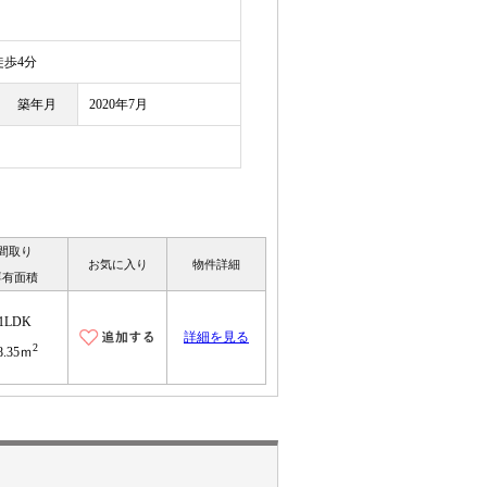
目
歩4分
築年月
2020年7月
間取り
お気に入り
物件詳細
専有面積
1LDK
詳細を見る
2
8.35ｍ