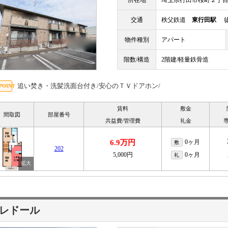
所在地
埼玉県行田市桜町２丁
交通
秩父鉄道
東行田駅
徒
物件種別
アパート
階数/構造
2階建/軽量鉄骨造
追い焚き・洗髪洗面台付き/安心のＴＶドアホン/
賃料
敷金
間取図
部屋番号
共益費/管理費
礼金
6.9万円
0ヶ月
敷
202
5,000円
0ヶ月
礼
レドール