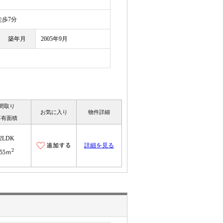
目
歩7分
築年月
2005年9月
間取り
お気に入り
物件詳細
専有面積
2LDK
詳細を見る
2
55ｍ