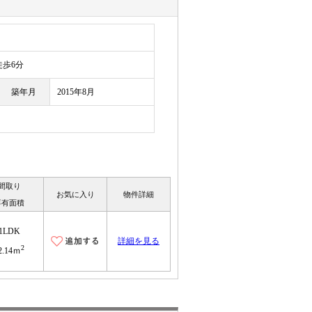
目
歩6分
築年月
2015年8月
間取り
お気に入り
物件詳細
専有面積
1LDK
詳細を見る
2
2.14ｍ