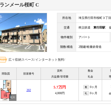
ランメール桜町 C
所在地
埼玉県行田市桜町３丁
交通
秩父鉄道
東行田駅
徒
物件種別
アパート
階数/構造
2階建/軽量鉄骨造
広々収納スペース/インターネット無料/
賃料
敷金
間取図
部屋番号
共益費/管理費
礼金
5.7万円
0ヶ月
敷
202
4,000円
0ヶ月
礼
4