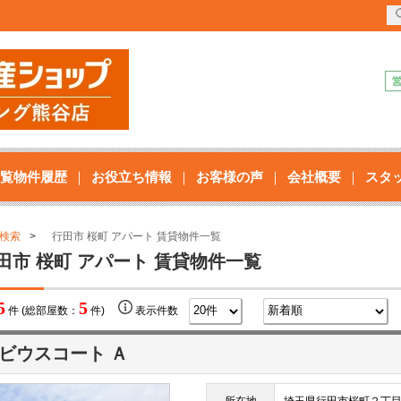
覧物件履歴
お役立ち情報
お客様の声
会社概要
スタ
検索
行田市 桜町 アパート 賃貸物件一覧
田市 桜町 アパート 賃貸物件一覧
5
5
件 (総部屋数：
件)
表示件数
ビウスコート Ａ