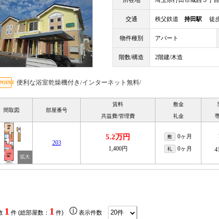
所在地
埼玉県行田市城西５丁
交通
秩父鉄道
持田駅
徒歩
物件種別
アパート
階数/構造
2階建/木造
便利な浴室乾燥機付き/インターネット無料/
賃料
敷金
間取図
部屋番号
共益費/管理費
礼金
5.2万円
0ヶ月
敷
203
1,400円
0ヶ月
礼
4
1
1
数
件 (総部屋数：
件)
表示件数