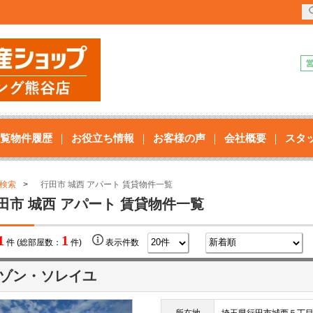
覧物件履歴
お役立ち情報
お客様の声
会社概要
スタ
検索
行田市 城西 アパート 賃貸物件一覧
田市 城西 アパート 賃貸物件一覧
1
1
件 (総部屋数：
件)
表示件数
ゾン・ソレイユ