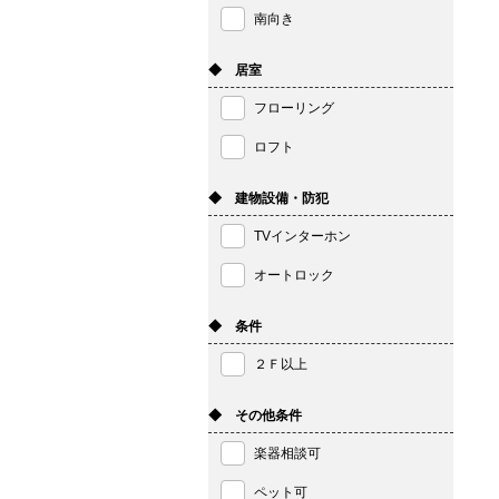
南向き
◆ 居室
フローリング
ロフト
◆ 建物設備・防犯
TVインターホン
オートロック
◆ 条件
２Ｆ以上
◆ その他条件
楽器相談可
ペット可