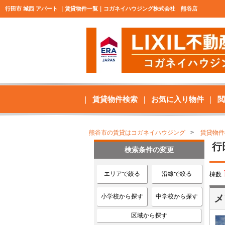
行田市 城西 アパート ｜賃貸物件一覧｜コガネイハウジング株式会社 熊谷店
賃貸物件検索
お気に入り物件
閲
熊谷市の賃貸はコガネイハウジング
賃貸物件
行
検索条件の変更
エリアで絞る
沿線で絞る
棟数
小学校から探す
中学校から探す
メ
区域から探す