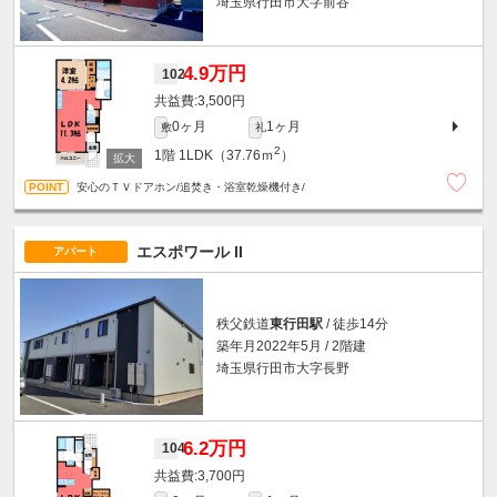
埼玉県行田市大字前谷
4.9万円
102
3,500円
0ヶ月
1ヶ月
敷
礼
2
1階
1LDK（37.76ｍ
）
安心のＴＶドアホン/追焚き・浴室乾燥機付き/
エスポワール II
アパート
秩父鉄道
東行田駅
/ 徒歩14分
築年月2022年5月 / 2階建
埼玉県行田市大字長野
6.2万円
104
3,700円