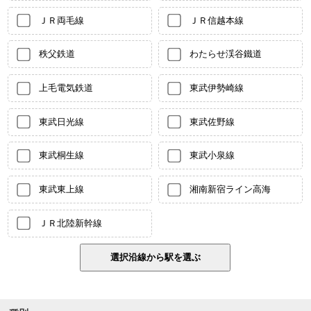
ＪＲ両毛線
ＪＲ信越本線
秩父鉄道
わたらせ渓谷鐵道
上毛電気鉄道
東武伊勢崎線
東武日光線
東武佐野線
東武桐生線
東武小泉線
東武東上線
湘南新宿ライン高海
ＪＲ北陸新幹線