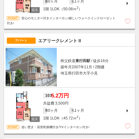
0ヶ月
1ヶ月
敷
礼
2
1階
1LDK（50.08ｍ
）
安心のモニター付きインターホン/嬉しいウォークインクローゼット
付き/
エアリークレメント II
アパート
秩父鉄道
東行田駅
/ 徒歩16分
築年月2007年11月 / 2階建
埼玉県行田市大字小見
5.2万円
103
3,500円
0ヶ月
1ヶ月
敷
礼
2
1階
1LDK（45.72ｍ
）
追い焚き・浴室乾燥機付き/TVインターホン付き/