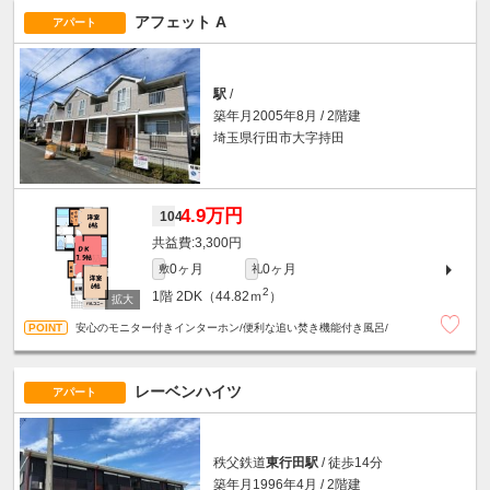
アフェット A
アパート
駅
/
築年月2005年8月 / 2階建
埼玉県行田市大字持田
4.9万円
104
3,300円
0ヶ月
0ヶ月
敷
礼
2
1階
2DK（44.82ｍ
）
安心のモニター付きインターホン/便利な追い焚き機能付き風呂/
レーベンハイツ
アパート
秩父鉄道
東行田駅
/ 徒歩14分
築年月1996年4月 / 2階建