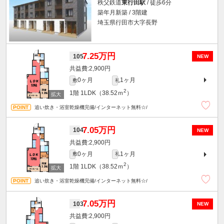
秩父鉄道
東行田駅
/ 徒歩6分
築年月新築 / 3階建
埼玉県行田市大字長野
7.25万円
105
NEW
2,900円
0ヶ月
1ヶ月
敷
礼
2
1階
1LDK（38.52ｍ
）
追い炊き・浴室乾燥機完備/インターネット無料☆/
7.05万円
104
NEW
2,900円
0ヶ月
1ヶ月
敷
礼
2
1階
1LDK（38.52ｍ
）
追い炊き・浴室乾燥機完備/インターネット無料☆/
7.05万円
103
NEW
2,900円