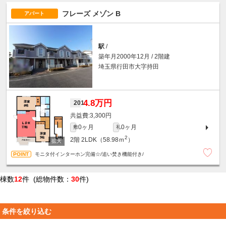
フレーズ メゾン B
アパート
駅
/
築年月2000年12月 / 2階建
埼玉県行田市大字持田
4.8万円
201
3,300円
0ヶ月
0ヶ月
敷
礼
2
2階
2LDK（58.98ｍ
）
モニタ付インターホン完備☆/追い焚き機能付き/
棟数
12
件 (総物件数：
30
件)
条件を絞り込む