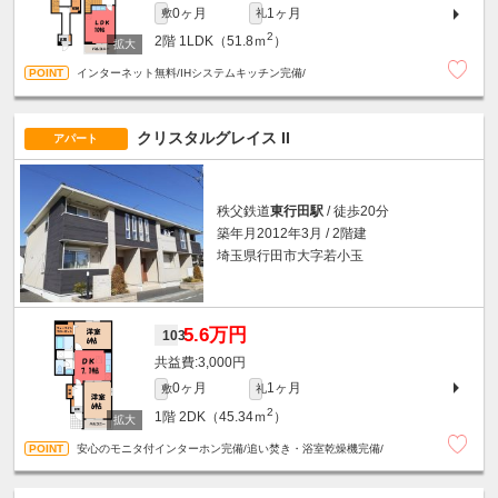
0ヶ月
1ヶ月
敷
礼
2
2階
1LDK（51.8ｍ
）
インターネット無料/IHシステムキッチン完備/
クリスタルグレイス II
アパート
秩父鉄道
東行田駅
/ 徒歩20分
築年月2012年3月 / 2階建
埼玉県行田市大字若小玉
5.6万円
103
3,000円
0ヶ月
1ヶ月
敷
礼
2
1階
2DK（45.34ｍ
）
安心のモニタ付インターホン完備/追い焚き・浴室乾燥機完備/