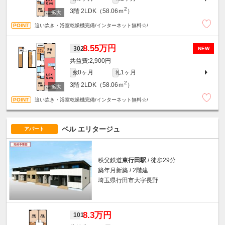
2
3階
2LDK（58.06ｍ
）
追い炊き・浴室乾燥機完備/インターネット無料☆/
8.55万円
302
NEW
2,900円
0ヶ月
1ヶ月
敷
礼
2
3階
2LDK（58.06ｍ
）
追い炊き・浴室乾燥機完備/インターネット無料☆/
ベル エリタージュ
アパート
秩父鉄道
東行田駅
/ 徒歩29分
築年月新築 / 2階建
埼玉県行田市大字長野
8.3万円
101