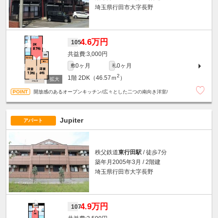
埼玉県行田市大字長野
4.6万円
105
3,000円
0ヶ月
0ヶ月
敷
礼
2
1階
2DK（46.57ｍ
）
開放感のあるオープンキッチン/広々とした二つの南向き洋室/
Jupiter
アパート
秩父鉄道
東行田駅
/ 徒歩7分
築年月2005年3月 / 2階建
埼玉県行田市大字長野
4.9万円
107