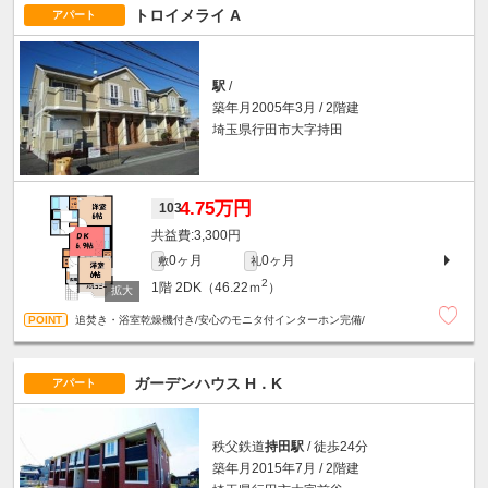
トロイメライ A
アパート
駅
/
築年月2005年3月 / 2階建
埼玉県行田市大字持田
4.75万円
103
3,300円
0ヶ月
0ヶ月
敷
礼
2
1階
2DK（46.22ｍ
）
追焚き・浴室乾燥機付き/安心のモニタ付インターホン完備/
ガーデンハウス H．K
アパート
秩父鉄道
持田駅
/ 徒歩24分
築年月2015年7月 / 2階建