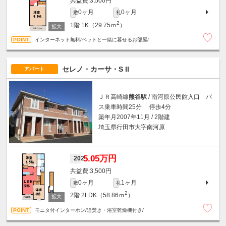
3,500円
0ヶ月
0ヶ月
敷
礼
2
1階
1K（29.75ｍ
）
インターネット無料/ペットと一緒に暮せるお部屋/
セレノ・カーサ・S II
アパート
ＪＲ高崎線
熊谷駅
/ 南河原公民館入口 バ
ス乗車時間25分 停歩4分
築年月2007年11月 / 2階建
埼玉県行田市大字南河原
5.05万円
202
3,500円
0ヶ月
1ヶ月
敷
礼
2
2階
2LDK（58.86ｍ
）
モニタ付インターホン/追焚き・浴室乾燥機付き/