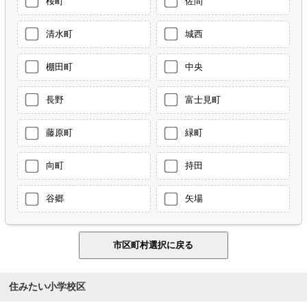
桜町
佐間
清水町
城西
棚田町
中央
長野
富士見町
藤原町
緑町
向町
持田
谷郷
矢場
住みたい小学校区