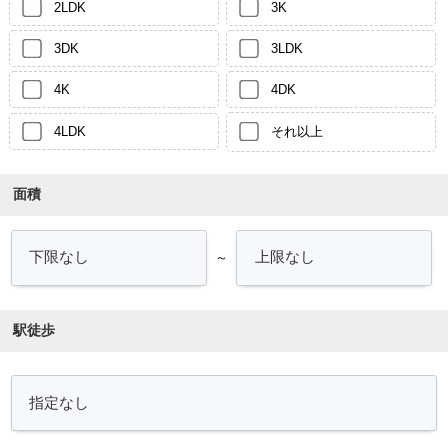
2LDK
3K
3DK
3LDK
4K
4DK
4LDK
それ以上
面積
～
駅徒歩