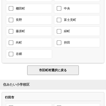
棚田町
中央
長野
富士見町
藤原町
緑町
向町
持田
谷郷
住みたい小学校区
行田市