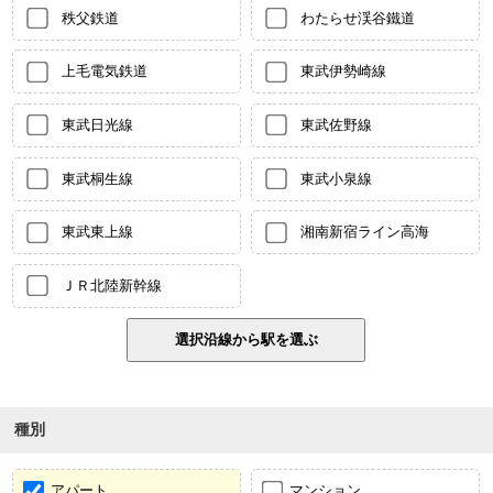
秩父鉄道
わたらせ渓谷鐵道
上毛電気鉄道
東武伊勢崎線
東武日光線
東武佐野線
東武桐生線
東武小泉線
東武東上線
湘南新宿ライン高海
ＪＲ北陸新幹線
種別
アパート
マンション