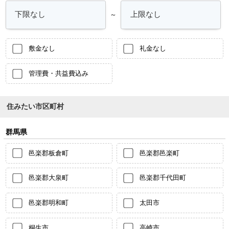
～
敷金なし
礼金なし
管理費・共益費込み
住みたい市区町村
群馬県
邑楽郡板倉町
邑楽郡邑楽町
邑楽郡大泉町
邑楽郡千代田町
邑楽郡明和町
太田市
桐生市
高崎市