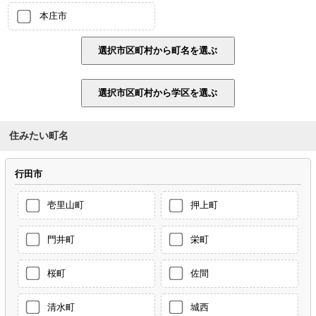
本庄市
住みたい町名
行田市
壱里山町
押上町
門井町
栄町
桜町
佐間
清水町
城西