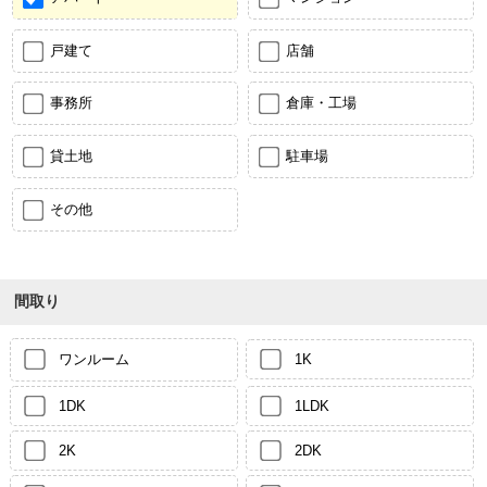
戸建て
店舗
事務所
倉庫・工場
貸土地
駐車場
その他
間取り
ワンルーム
1K
1DK
1LDK
2K
2DK