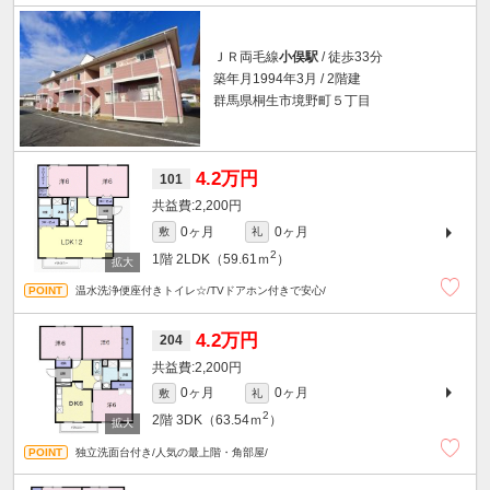
ＪＲ両毛線
小俣駅
/ 徒歩33分
築年月1994年3月 / 2階建
群馬県桐生市境野町５丁目
4.2万円
101
2,200円
0ヶ月
0ヶ月
敷
礼
2
1階
2LDK（59.61ｍ
）
温水洗浄便座付きトイレ☆/TVドアホン付きで安心/
4.2万円
204
2,200円
0ヶ月
0ヶ月
敷
礼
2
2階
3DK（63.54ｍ
）
独立洗面台付き/人気の最上階・角部屋/