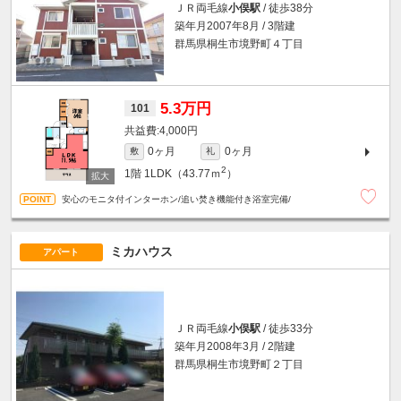
ＪＲ両毛線
小俣駅
/ 徒歩38分
築年月2007年8月 / 3階建
群馬県桐生市境野町４丁目
5.3万円
101
4,000円
0ヶ月
0ヶ月
敷
礼
2
1階
1LDK（43.77ｍ
）
安心のモニタ付インターホン/追い焚き機能付き浴室完備/
ミカハウス
アパート
ＪＲ両毛線
小俣駅
/ 徒歩33分
築年月2008年3月 / 2階建
群馬県桐生市境野町２丁目