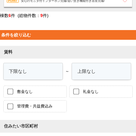
安心のモニタ付インターホン完備/追い焚き機能付き浴室完備/
棟数
6
件 (総物件数：
9
件)
条件を絞り込む
賃料
～
敷金なし
礼金なし
管理費・共益費込み
住みたい市区町村