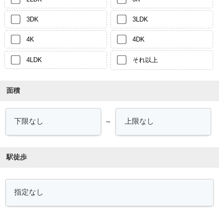
3DK
3LDK
4K
4DK
4LDK
それ以上
面積
～
駅徒歩