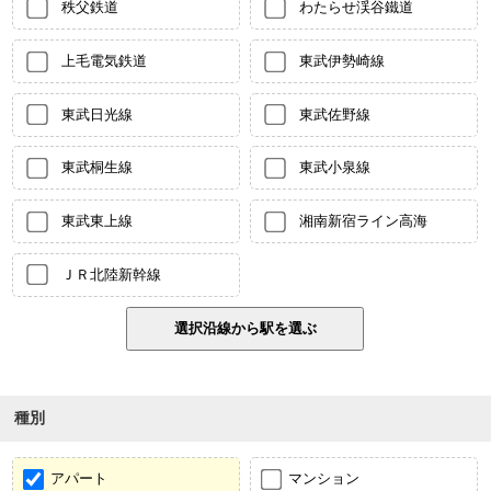
秩父鉄道
わたらせ渓谷鐵道
上毛電気鉄道
東武伊勢崎線
東武日光線
東武佐野線
東武桐生線
東武小泉線
東武東上線
湘南新宿ライン高海
ＪＲ北陸新幹線
種別
アパート
マンション