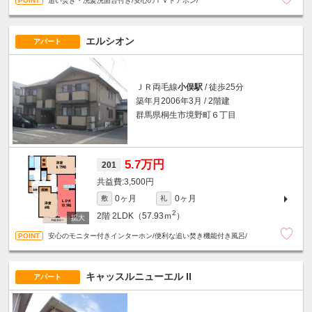
追い焚き・洗髪洗面台付き/安心のＴＶドアホン/
エルシオン
アパート
ＪＲ両毛線
小俣駅
/ 徒歩25分
築年月2006年3月 / 2階建
群馬県桐生市境野町６丁目
5.7万円
201
3,500円
0ヶ月
0ヶ月
敷
礼
2
2階
2LDK（57.93ｍ
）
安心のモニター付きインターホン/便利な追い焚き機能付き風呂/
キャッスルニューエル II
アパート