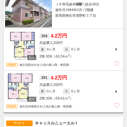
ＪＲ両毛線
小俣駅
/ 徒歩28分
築年月1994年3月 / 2階建
群馬県桐生市境野町５丁目
4.2万円
204
2,200円
0ヶ月
0ヶ月
敷
礼
2
2階
3DK（63.54ｍ
）
独立洗面台付き/人気の最上階・角部屋/
4.2万円
201
2,200円
0ヶ月
0ヶ月
敷
礼
2
2階
3DK（59.61ｍ
）
温水洗浄便座付き/人気の最上階・角部屋/
キャッスルニューエル I
アパート