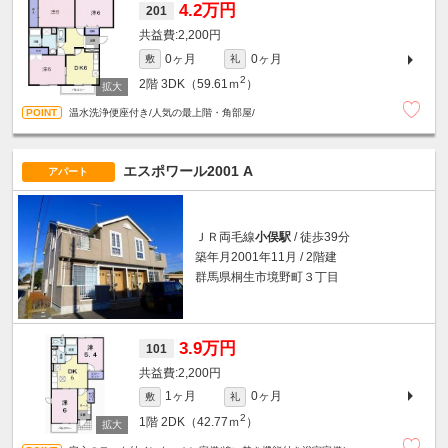
4.2万円
201
2,200円
0ヶ月
0ヶ月
敷
礼
2
2階
3DK（59.61ｍ
）
温水洗浄便座付き/人気の最上階・角部屋/
エスポワール2001 A
アパート
ＪＲ両毛線
小俣駅
/ 徒歩39分
築年月2001年11月 / 2階建
群馬県桐生市境野町３丁目
3.9万円
101
2,200円
1ヶ月
0ヶ月
敷
礼
2
1階
2DK（42.77ｍ
）