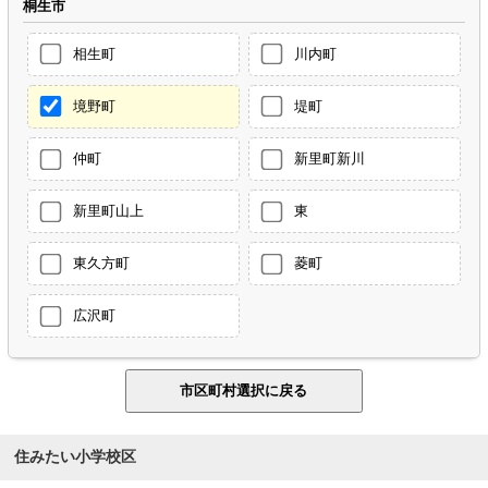
桐生市
相生町
川内町
境野町
堤町
仲町
新里町新川
新里町山上
東
東久方町
菱町
広沢町
住みたい小学校区