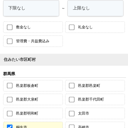
～
敷金なし
礼金なし
管理費・共益費込み
住みたい市区町村
群馬県
邑楽郡板倉町
邑楽郡邑楽町
邑楽郡大泉町
邑楽郡千代田町
邑楽郡明和町
太田市
桐生市
高崎市