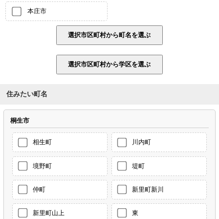
本庄市
住みたい町名
桐生市
相生町
川内町
境野町
堤町
仲町
新里町新川
新里町山上
東