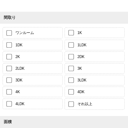
間取り
ワンルーム
1K
1DK
1LDK
2K
2DK
2LDK
3K
3DK
3LDK
4K
4DK
4LDK
それ以上
面積