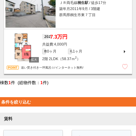
ＪＲ両毛線
桐生駅
/ 徒歩17分
築年月2011年9月 / 3階建
群馬県桐生市東７丁目
7.3万円
202
4,000円
0ヶ月
1ヶ月
敷
礼
2
2階
2LDK（58.37ｍ
）
追い焚き付き一坪風呂☆/インターネット無料/
棟数
1
件 (総物件数：
1
件)
条件を絞り込む
賃料