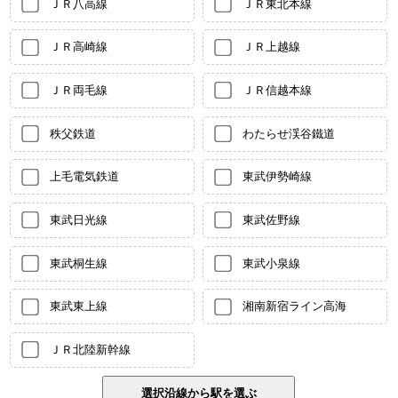
ＪＲ八高線
ＪＲ東北本線
ＪＲ高崎線
ＪＲ上越線
ＪＲ両毛線
ＪＲ信越本線
秩父鉄道
わたらせ渓谷鐵道
上毛電気鉄道
東武伊勢崎線
東武日光線
東武佐野線
東武桐生線
東武小泉線
東武東上線
湘南新宿ライン高海
ＪＲ北陸新幹線