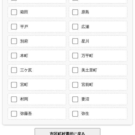
箱田
原島
平戸
広瀬
別府
星川
本町
万平町
三ケ尻
美土里町
宮町
宮前町
村岡
妻沼
弥藤吾
弥生