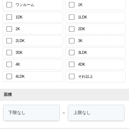
ワンルーム
1K
1DK
1LDK
2K
2DK
2LDK
3K
3DK
3LDK
4K
4DK
4LDK
それ以上
面積
～