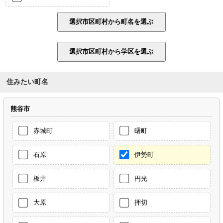
住みたい町名
熊谷市
赤城町
曙町
石原
伊勢町
板井
円光
大原
押切