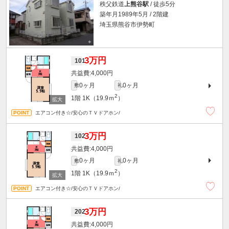
秩父鉄道
上熊谷駅
/ 徒歩5分
築年月1989年5月 / 2階建
埼玉県熊谷市伊勢町
3万円
101
4,000円
0ヶ月
0ヶ月
敷
礼
2
1階
1K（19.9ｍ
）
エアコン付き☆/安心のＴＶドアホン/
3万円
102
4,000円
0ヶ月
0ヶ月
敷
礼
2
1階
1K（19.9ｍ
）
エアコン付き☆/安心のＴＶドアホン/
3万円
202
4,000円