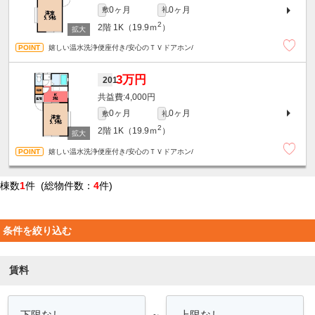
0ヶ月
0ヶ月
敷
礼
2
2階
1K（19.9ｍ
）
嬉しい温水洗浄便座付き/安心のＴＶドアホン/
3万円
201
4,000円
0ヶ月
0ヶ月
敷
礼
2
2階
1K（19.9ｍ
）
嬉しい温水洗浄便座付き/安心のＴＶドアホン/
棟数
1
件 (総物件数：
4
件)
条件を絞り込む
賃料
～