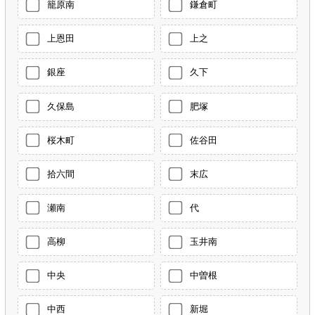
籠原南
鎌倉町
上恩田
上之
銀座
久下
久保島
肥塚
桜木町
佐谷田
拾六間
末広
瀬南
代
高柳
玉井南
中央
中曽根
中西
新堀