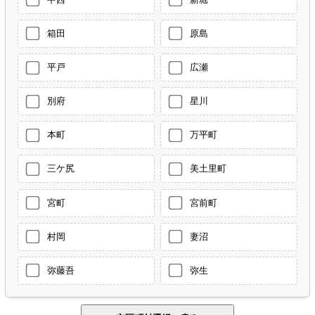
箱田
原島
平戸
広瀬
別府
星川
本町
万平町
三ケ尻
美土里町
宮町
宮前町
村岡
妻沼
弥藤吾
弥生