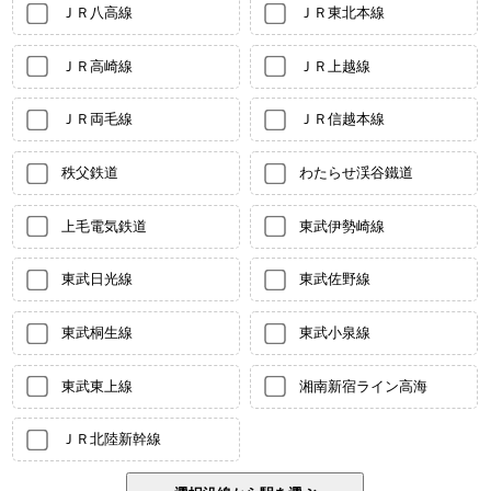
ＪＲ八高線
ＪＲ東北本線
ＪＲ高崎線
ＪＲ上越線
ＪＲ両毛線
ＪＲ信越本線
秩父鉄道
わたらせ渓谷鐵道
上毛電気鉄道
東武伊勢崎線
東武日光線
東武佐野線
東武桐生線
東武小泉線
東武東上線
湘南新宿ライン高海
ＪＲ北陸新幹線