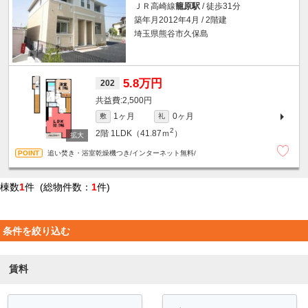
ＪＲ高崎線
籠原駅
/ 徒歩31分
築年月2012年4月 / 2階建
埼玉県熊谷市久保島
5.8万円
202
2,500円
1ヶ月
0ヶ月
敷
礼
2
2階
1LDK（41.87ｍ
）
追い焚き・浴室乾燥機つき/インターネット無料/
棟数
1
件 (総物件数：
1
件)
条件を絞り込む
賃料