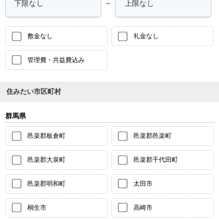
～
敷金なし
礼金なし
管理費・共益費込み
住みたい市区町村
群馬県
邑楽郡板倉町
邑楽郡邑楽町
邑楽郡大泉町
邑楽郡千代田町
邑楽郡明和町
太田市
桐生市
高崎市