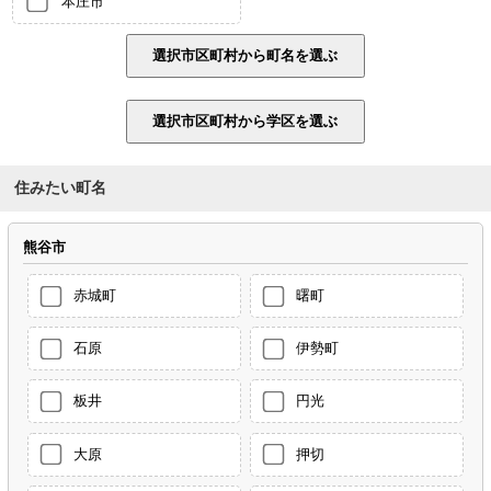
本庄市
住みたい町名
熊谷市
赤城町
曙町
石原
伊勢町
板井
円光
大原
押切