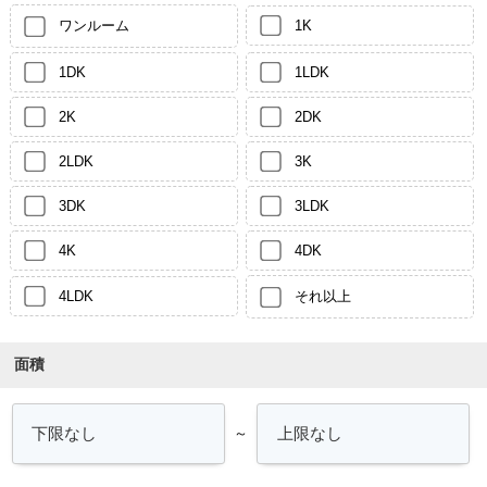
ワンルーム
1K
1DK
1LDK
2K
2DK
2LDK
3K
3DK
3LDK
4K
4DK
4LDK
それ以上
面積
～