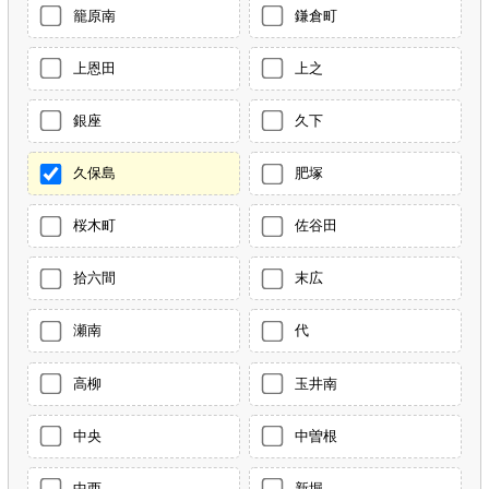
籠原南
鎌倉町
上恩田
上之
銀座
久下
久保島
肥塚
桜木町
佐谷田
拾六間
末広
瀬南
代
高柳
玉井南
中央
中曽根
中西
新堀