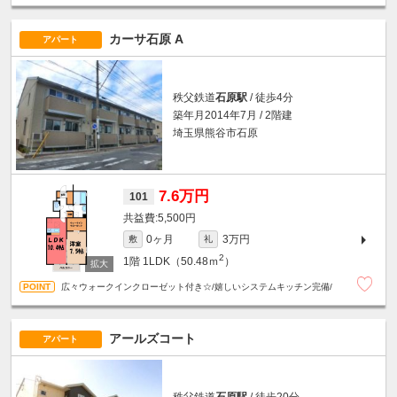
カーサ石原 A
アパート
秩父鉄道
石原駅
/ 徒歩4分
築年月2014年7月 / 2階建
埼玉県熊谷市石原
7.6万円
101
5,500円
0ヶ月
3万円
敷
礼
2
1階
1LDK（50.48ｍ
）
広々ウォークインクローゼット付き☆/嬉しいシステムキッチン完備/
アールズコート
アパート
秩父鉄道
石原駅
/ 徒歩20分