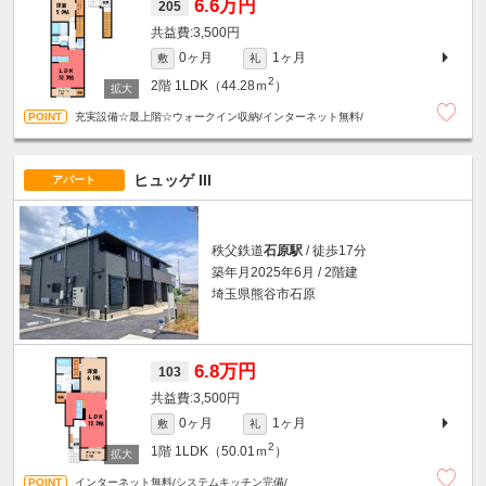
6.6万円
205
3,500円
0ヶ月
1ヶ月
敷
礼
2
2階
1LDK（44.28ｍ
）
充実設備☆最上階☆ウォークイン収納/インターネット無料/
ヒュッゲ III
アパート
秩父鉄道
石原駅
/ 徒歩17分
築年月2025年6月 / 2階建
埼玉県熊谷市石原
6.8万円
103
3,500円
0ヶ月
1ヶ月
敷
礼
2
1階
1LDK（50.01ｍ
）
インターネット無料/システムキッチン完備/