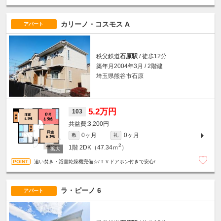
カリーノ・コスモス A
アパート
秩父鉄道
石原駅
/ 徒歩12分
築年月2004年3月 / 2階建
埼玉県熊谷市石原
5.2万円
103
3,200円
0ヶ月
0ヶ月
敷
礼
2
1階
2DK（47.34ｍ
）
追い焚き・浴室乾燥機完備☆/ＴＶドアホン付きで安心/
ラ・ピーノ 6
アパート