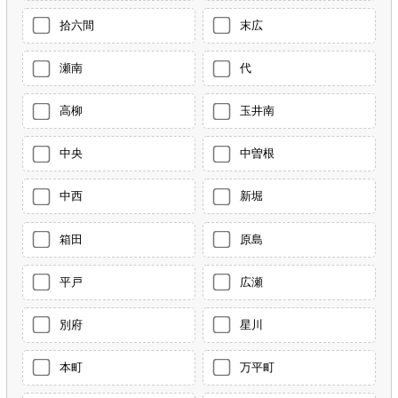
拾六間
末広
瀬南
代
高柳
玉井南
中央
中曽根
中西
新堀
箱田
原島
平戸
広瀬
別府
星川
本町
万平町