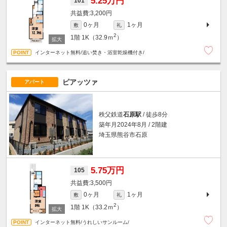
5.25万円
101
3,200円
0ヶ月
1ヶ月
敷
礼
2
1階
1K（32.9ｍ
）
インターネット無料/追い焚き・浴室乾燥機付き/
ピアッツァ
アパート
秩父鉄道
石原駅
/ 徒歩8分
築年月2024年8月 / 2階建
埼玉県熊谷市石原
5.75万円
105
3,500円
0ヶ月
1ヶ月
敷
礼
2
1階
1K（33.2ｍ
）
インターネット無料/うれしいサンルーム/