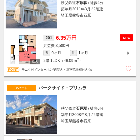
秩父鉄道
石原駅
/ 徒歩4分
築年月2011年3月 / 2階建
埼玉県熊谷市石原
6.35万円
201
NEW
3,500円
0ヶ月
1ヶ月
敷
礼
2
2階
1LDK（46.09ｍ
）
モニタ付インターホン/追焚き・浴室乾燥機付き☆/
パークサイド・プリムラ
アパート
秩父鉄道
石原駅
/ 徒歩6分
築年月2008年8月 / 2階建
埼玉県熊谷市石原