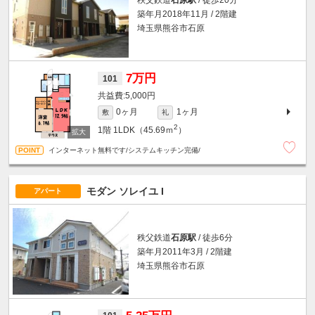
築年月2018年11月 / 2階建
埼玉県熊谷市石原
7万円
101
5,000円
0ヶ月
1ヶ月
敷
礼
2
1階
1LDK（45.69ｍ
）
インターネット無料です/システムキッチン完備/
モダン ソレイユ I
アパート
秩父鉄道
石原駅
/ 徒歩6分
築年月2011年3月 / 2階建
埼玉県熊谷市石原