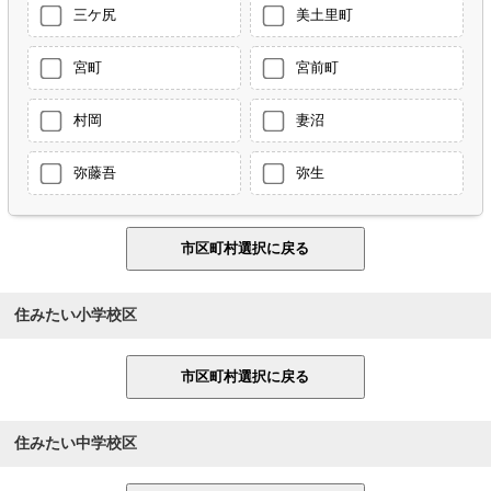
三ケ尻
美土里町
宮町
宮前町
村岡
妻沼
弥藤吾
弥生
住みたい小学校区
住みたい中学校区