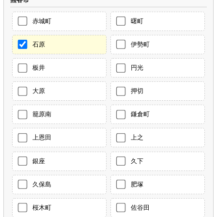
赤城町
曙町
石原
伊勢町
板井
円光
大原
押切
籠原南
鎌倉町
上恩田
上之
銀座
久下
久保島
肥塚
桜木町
佐谷田