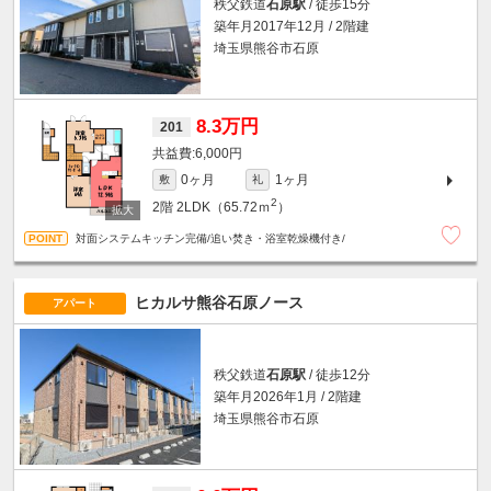
秩父鉄道
石原駅
/ 徒歩15分
築年月2017年12月 / 2階建
埼玉県熊谷市石原
8.3万円
201
6,000円
0ヶ月
1ヶ月
敷
礼
2
2階
2LDK（65.72ｍ
）
対面システムキッチン完備/追い焚き・浴室乾燥機付き/
ヒカルサ熊谷石原ノース
アパート
秩父鉄道
石原駅
/ 徒歩12分
築年月2026年1月 / 2階建
埼玉県熊谷市石原