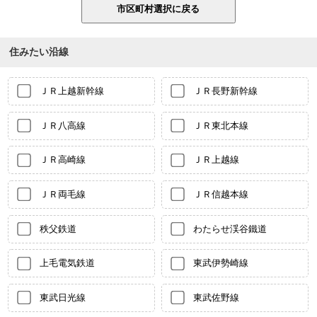
住みたい沿線
ＪＲ上越新幹線
ＪＲ長野新幹線
ＪＲ八高線
ＪＲ東北本線
ＪＲ高崎線
ＪＲ上越線
ＪＲ両毛線
ＪＲ信越本線
秩父鉄道
わたらせ渓谷鐵道
上毛電気鉄道
東武伊勢崎線
東武日光線
東武佐野線