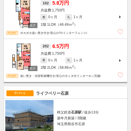
5.8万円
102
1,750円
0ヶ月
1ヶ月
敷
礼
2
1階
1LDK（46.49ｍ
）
ポカポカ追い焚き付き/安心のTVインターフォン☆/
6.5万円
202
1,750円
0ヶ月
1ヶ月
敷
礼
2
2階
2LDK（58.86ｍ
）
追い焚き・浴室乾燥機付き/安心のモニタ付インターホン完備/
ライフベリー石原
アパート
秩父鉄道
石原駅
/ 徒歩13分
築年月新築 / 3階建
埼玉県熊谷市石原