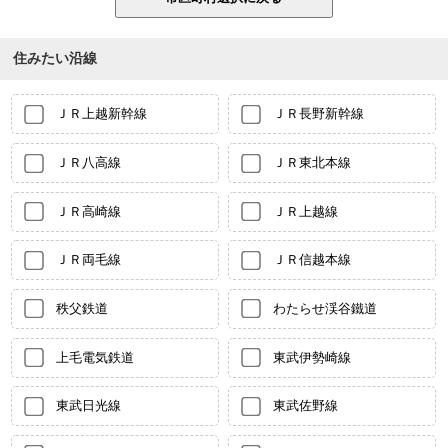
住みたい沿線
ＪＲ上越新幹線
ＪＲ長野新幹線
ＪＲ八高線
ＪＲ東北本線
ＪＲ高崎線
ＪＲ上越線
ＪＲ両毛線
ＪＲ信越本線
秩父鉄道
わたらせ渓谷鐵道
上毛電気鉄道
東武伊勢崎線
東武日光線
東武佐野線