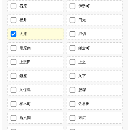
石原
伊勢町
板井
円光
大原
押切
籠原南
鎌倉町
上恩田
上之
銀座
久下
久保島
肥塚
桜木町
佐谷田
拾六間
末広