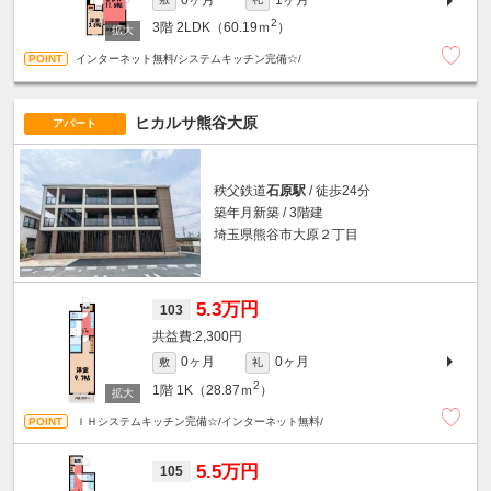
2
3階
2LDK（60.19ｍ
）
インターネット無料/システムキッチン完備☆/
ヒカルサ熊谷大原
アパート
秩父鉄道
石原駅
/ 徒歩24分
築年月新築 / 3階建
埼玉県熊谷市大原２丁目
5.3万円
103
2,300円
0ヶ月
0ヶ月
敷
礼
2
1階
1K（28.87ｍ
）
ＩＨシステムキッチン完備☆/インターネット無料/
5.5万円
105