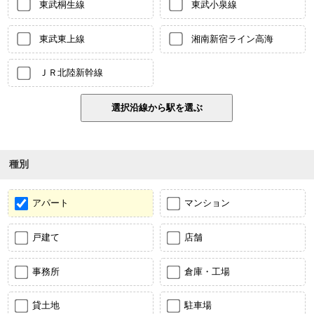
東武桐生線
東武小泉線
東武東上線
湘南新宿ライン高海
ＪＲ北陸新幹線
種別
アパート
マンション
戸建て
店舗
事務所
倉庫・工場
貸土地
駐車場