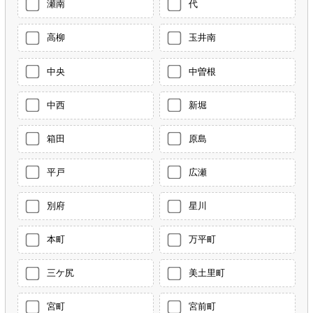
瀬南
代
高柳
玉井南
中央
中曽根
中西
新堀
箱田
原島
平戸
広瀬
別府
星川
本町
万平町
三ケ尻
美土里町
宮町
宮前町