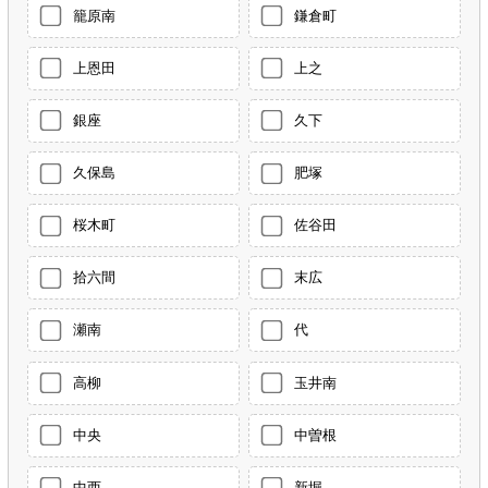
籠原南
鎌倉町
上恩田
上之
銀座
久下
久保島
肥塚
桜木町
佐谷田
拾六間
末広
瀬南
代
高柳
玉井南
中央
中曽根
中西
新堀