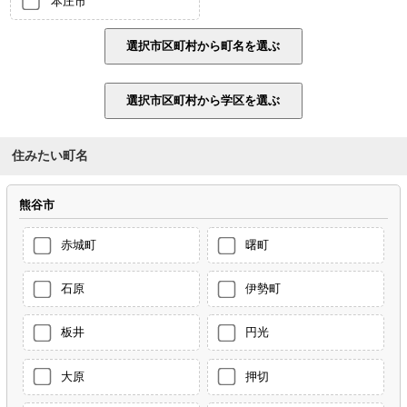
本庄市
住みたい町名
熊谷市
赤城町
曙町
石原
伊勢町
板井
円光
大原
押切