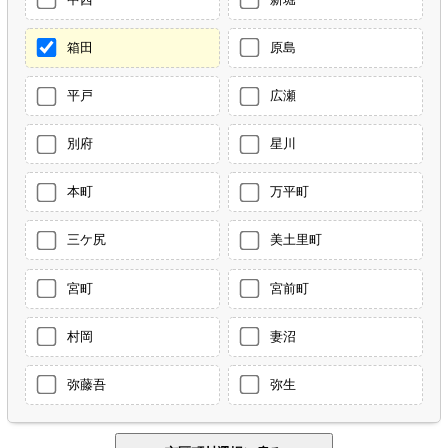
箱田
原島
平戸
広瀬
別府
星川
本町
万平町
三ケ尻
美土里町
宮町
宮前町
村岡
妻沼
弥藤吾
弥生