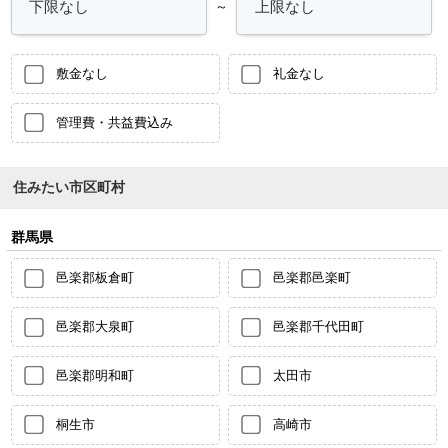
～
敷金なし
礼金なし
管理費・共益費込み
住みたい市区町村
群馬県
邑楽郡板倉町
邑楽郡邑楽町
邑楽郡大泉町
邑楽郡千代田町
邑楽郡明和町
太田市
桐生市
高崎市