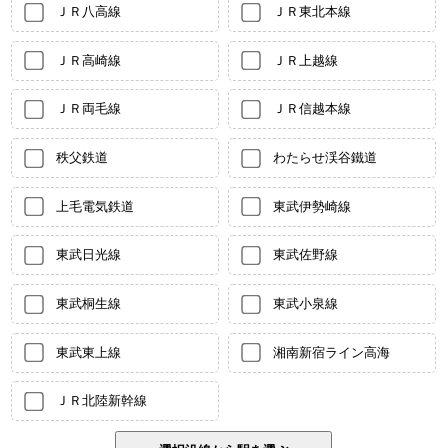
ＪＲ八高線
ＪＲ東北本線
ＪＲ高崎線
ＪＲ上越線
ＪＲ両毛線
ＪＲ信越本線
秩父鉄道
わたらせ渓谷鐵道
上毛電気鉄道
東武伊勢崎線
東武日光線
東武佐野線
東武桐生線
東武小泉線
東武東上線
湘南新宿ライン高海
ＪＲ北陸新幹線