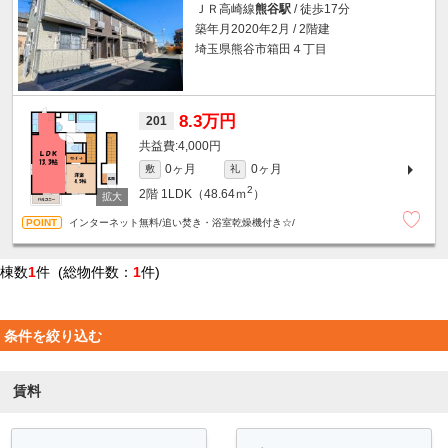
ＪＲ高崎線
熊谷駅
/ 徒歩17分
築年月2020年2月 / 2階建
埼玉県熊谷市箱田４丁目
8.3万円
201
4,000円
0ヶ月
0ヶ月
敷
礼
2
2階
1LDK（48.64ｍ
）
インターネット無料/追い焚き・浴室乾燥機付き☆/
棟数
1
件 (総物件数：
1
件)
条件を絞り込む
賃料