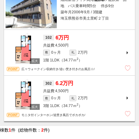
地 バス乗車時間5分 停歩9分
築年月2006年9月 / 3階建
埼玉県熊谷市美土里町２丁目
6万円
102
4,500円
0ヶ月
2万円
敷
礼
2
1階
1LDK（34.77ｍ
）
広々ウォークイン収納付き/追い焚き付きのお風呂☆/
6.2万円
302
4,500円
0ヶ月
2万円
敷
礼
2
3階
1LDK（34.77ｍ
）
モニタ付インターホン/追焚き風呂でポカポカ/
棟数
1
件 (総物件数：
2
件)