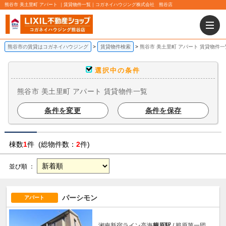
熊谷市 美土里町 アパート ｜賃貸物件一覧｜コガネイハウジング株式会社 熊谷店
熊谷市の賃貸はコガネイハウジング
賃貸物件検索
熊谷市 美土里町 アパート 賃貸物件一
選択中の条件
熊谷市 美土里町 アパート 賃貸物件一覧
条件を変更
条件を保存
棟数
1
件 (総物件数：
2
件)
並び順 ：
パーシモン
アパート
湘南新宿ライン高海
籠原駅
/ 籠原第一団