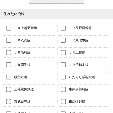
住みたい沿線
ＪＲ上越新幹線
ＪＲ長野新幹線
ＪＲ八高線
ＪＲ東北本線
ＪＲ高崎線
ＪＲ上越線
ＪＲ両毛線
ＪＲ信越本線
秩父鉄道
わたらせ渓谷鐵道
上毛電気鉄道
東武伊勢崎線
東武日光線
東武佐野線