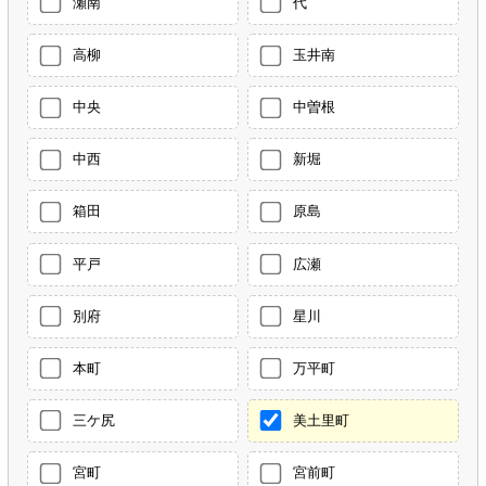
瀬南
代
高柳
玉井南
中央
中曽根
中西
新堀
箱田
原島
平戸
広瀬
別府
星川
本町
万平町
三ケ尻
美土里町
宮町
宮前町