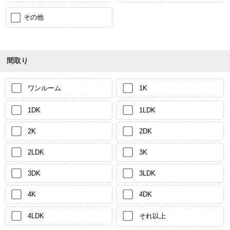
その他
間取り
ワンルーム
1K
1DK
1LDK
2K
2DK
2LDK
3K
3DK
3LDK
4K
4DK
4LDK
それ以上