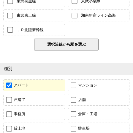
東武桐生線
東武小泉線
東武東上線
湘南新宿ライン高海
ＪＲ北陸新幹線
種別
アパート
マンション
戸建て
店舗
事務所
倉庫・工場
貸土地
駐車場