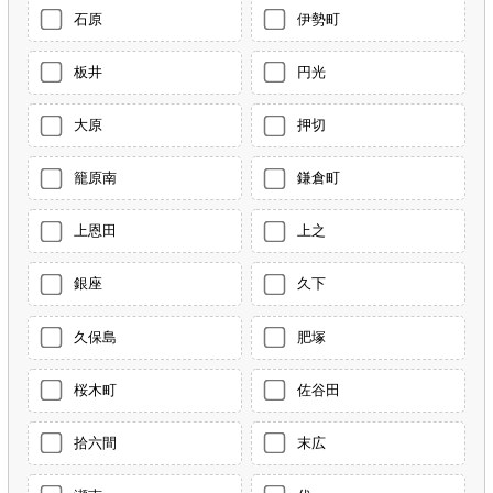
石原
伊勢町
板井
円光
大原
押切
籠原南
鎌倉町
上恩田
上之
銀座
久下
久保島
肥塚
桜木町
佐谷田
拾六間
末広