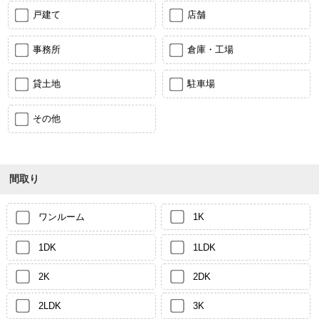
戸建て
店舗
事務所
倉庫・工場
貸土地
駐車場
その他
間取り
ワンルーム
1K
1DK
1LDK
2K
2DK
2LDK
3K