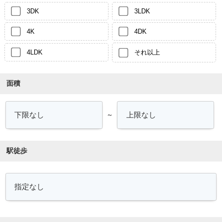
3DK
3LDK
4K
4DK
4LDK
それ以上
面積
～
駅徒歩