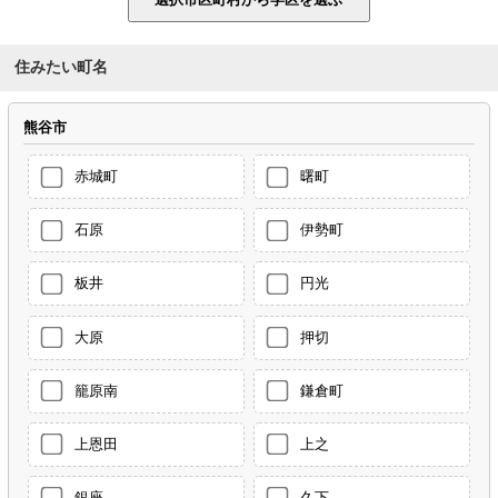
住みたい町名
熊谷市
赤城町
曙町
石原
伊勢町
板井
円光
大原
押切
籠原南
鎌倉町
上恩田
上之
銀座
久下