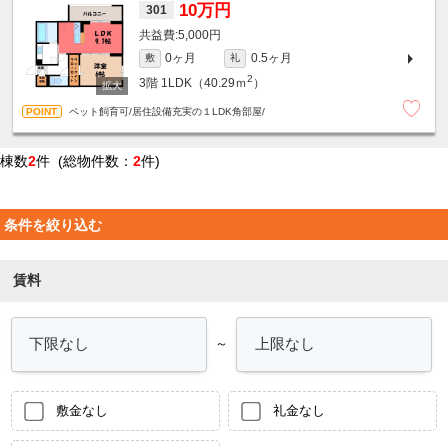
10万円
301
5,000円
0ヶ月
0.5ヶ月
敷
礼
2
3階
1LDK（40.29ｍ
）
ペット飼育可/居住設備充実の１LDK角部屋/
棟数
2
件 (総物件数：
2
件)
条件を絞り込む
賃料
～
敷金なし
礼金なし