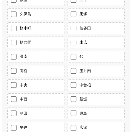
久保島
肥塚
桜木町
佐谷田
拾六間
末広
瀬南
代
高柳
玉井南
中央
中曽根
中西
新堀
箱田
原島
平戸
広瀬