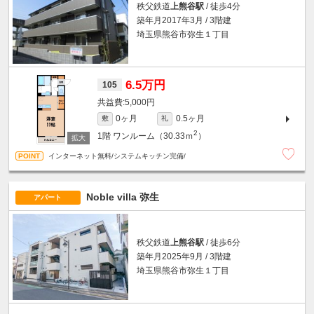
秩父鉄道
上熊谷駅
/ 徒歩4分
築年月2017年3月 / 3階建
埼玉県熊谷市弥生１丁目
6.5万円
105
5,000円
0ヶ月
0.5ヶ月
敷
礼
2
1階
ワンルーム（30.33ｍ
）
インターネット無料/システムキッチン完備/
Noble villa 弥生
アパート
秩父鉄道
上熊谷駅
/ 徒歩6分
築年月2025年9月 / 3階建
埼玉県熊谷市弥生１丁目