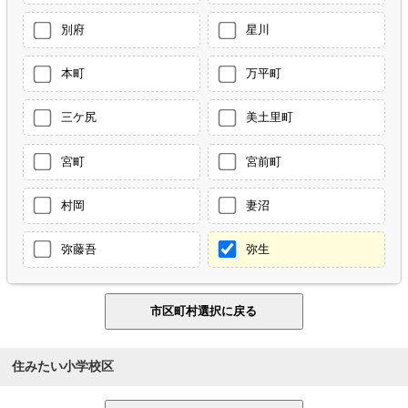
別府
星川
本町
万平町
三ケ尻
美土里町
宮町
宮前町
村岡
妻沼
弥藤吾
弥生
住みたい小学校区