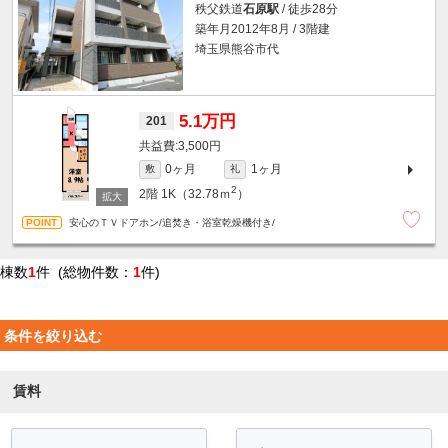
秩父鉄道
石原駅
/ 徒歩28分
築年月2012年8月 / 3階建
埼玉県熊谷市代
5.1万円
201
3,500円
0ヶ月
1ヶ月
敷
礼
2
2階
1K（32.78ｍ
）
安心のＴＶドアホン/追焚き・浴室乾燥機付き/
棟数
1
件 (総物件数：
1
件)
条件を絞り込む
賃料