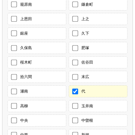
籠原南
鎌倉町
上恩田
上之
銀座
久下
久保島
肥塚
桜木町
佐谷田
拾六間
末広
瀬南
代
高柳
玉井南
中央
中曽根
中西
新堀