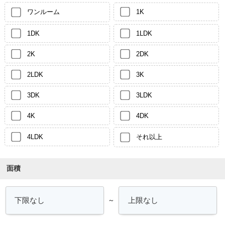
ワンルーム
1K
1DK
1LDK
2K
2DK
2LDK
3K
3DK
3LDK
4K
4DK
4LDK
それ以上
面積
～