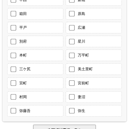
箱田
原島
平戸
広瀬
別府
星川
本町
万平町
三ケ尻
美土里町
宮町
宮前町
村岡
妻沼
弥藤吾
弥生