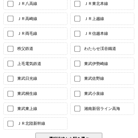
ＪＲ八高線
ＪＲ東北本線
ＪＲ高崎線
ＪＲ上越線
ＪＲ両毛線
ＪＲ信越本線
秩父鉄道
わたらせ渓谷鐵道
上毛電気鉄道
東武伊勢崎線
東武日光線
東武佐野線
東武桐生線
東武小泉線
東武東上線
湘南新宿ライン高海
ＪＲ北陸新幹線