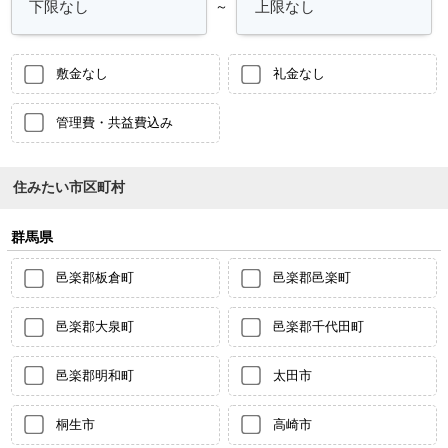
～
敷金なし
礼金なし
管理費・共益費込み
住みたい市区町村
群馬県
邑楽郡板倉町
邑楽郡邑楽町
邑楽郡大泉町
邑楽郡千代田町
邑楽郡明和町
太田市
桐生市
高崎市