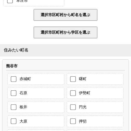
本庄市
住みたい町名
熊谷市
赤城町
曙町
石原
伊勢町
板井
円光
大原
押切