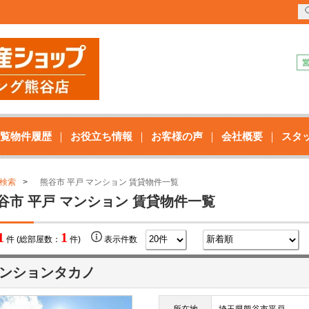
覧物件履歴
お役立ち情報
お客様の声
会社概要
スタ
検索
熊谷市 平戸 マンション 賃貸物件一覧
谷市 平戸 マンション 賃貸物件一覧
1
1
件 (総部屋数：
件)
表示件数
ンションタカノ