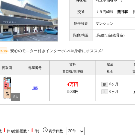
所在地
埼玉県熊谷市平戸
交通
ＪＲ高崎線
熊谷駅
徒
物件種別
マンション
階数/構造
3階建/S造(鉄骨造)
安心のモニター付きインターホン/単身者にオススメ/
賃料
敷金
間取図
部屋番号
共益費/管理費
礼金
4万円
0ヶ月
敷
106
3,000円
0ヶ月
礼
1
1
数
件 (総部屋数：
件)
表示件数