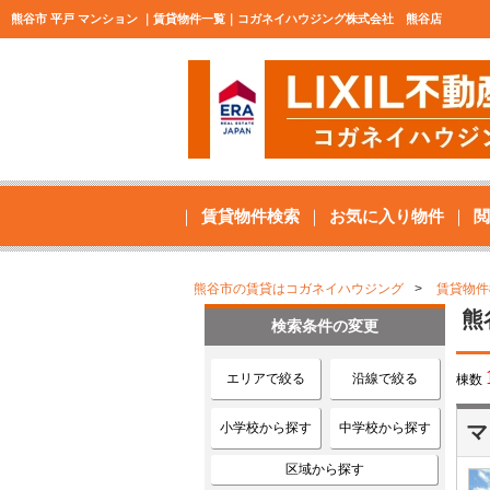
熊谷市 平戸 マンション ｜賃貸物件一覧｜コガネイハウジング株式会社 熊谷店
賃貸物件検索
お気に入り物件
閲
熊谷市の賃貸はコガネイハウジング
賃貸物件
熊
検索条件の変更
エリアで絞る
沿線で絞る
棟数
小学校から探す
中学校から探す
マ
区域から探す