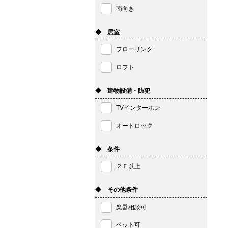
南向き
◆ 居室
フローリング
ロフト
◆ 建物設備・防犯
TVインターホン
オートロック
◆ 条件
２Ｆ以上
◆ その他条件
楽器相談可
ペット可