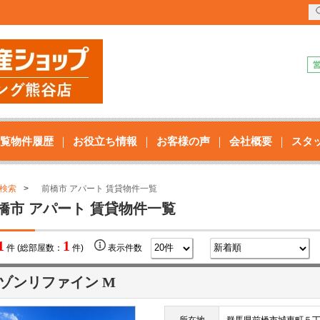
覧物件履歴
お役立ち情報
お客様の声
会社概要
スタ
検索
前橋市 アパート 賃貸物件一覧
橋市 アパート 賃貸物件一覧
1
1
件 (総部屋数：
件)
表示件数
ゾンリファイン M