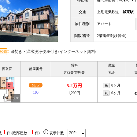
所在地
群馬県前橋市城東町５
交通
上毛電気鉄道
城東駅
物件種別
アパート
階数/構造
2階建/S造(鉄骨造)
追焚き・温水洗浄便座付き/インターネット無料/
賃料
敷金
間取図
部屋番号
共益費/管理費
礼金
5.2万円
0ヶ月
NEW
敷
103
1,200円
0ヶ月
礼
4
1
1
数
件 (総部屋数：
件)
表示件数