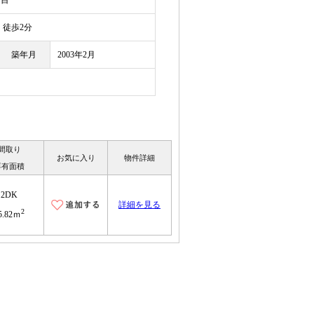
丁目
徒歩2分
築年月
2003年2月
間取り
お気に入り
物件詳細
専有面積
2DK
詳細を見る
2
5.82ｍ