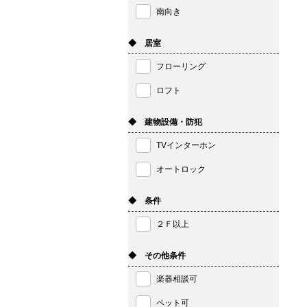
南向き
◆ 居室
フローリング
ロフト
◆ 建物設備・防犯
TVインターホン
オートロック
◆ 条件
２Ｆ以上
◆ その他条件
楽器相談可
ペット可