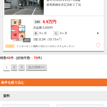
群馬県桐生市広沢町２丁目
6.9万円
105
3,000円
0ヶ月
0ヶ月
敷
礼
2
1階
2LDK（53.73ｍ
）
インターネット無料☆/3口コンロのシステムキッチン/
棟数
42
件 (総物件数：
70
件)
1
2
3
次の20件>>
条件を絞り込む
賃料