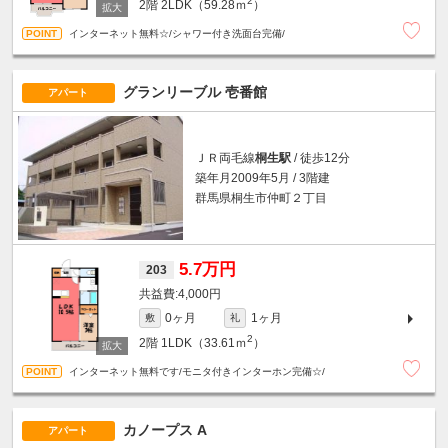
2
2階
2LDK（59.28ｍ
）
インターネット無料☆/シャワー付き洗面台完備/
グランリーブル 壱番館
アパート
ＪＲ両毛線
桐生駅
/ 徒歩12分
築年月2009年5月 / 3階建
群馬県桐生市仲町２丁目
5.7万円
203
4,000円
0ヶ月
1ヶ月
敷
礼
2
2階
1LDK（33.61ｍ
）
インターネット無料です/モニタ付きインターホン完備☆/
カノープス A
アパート