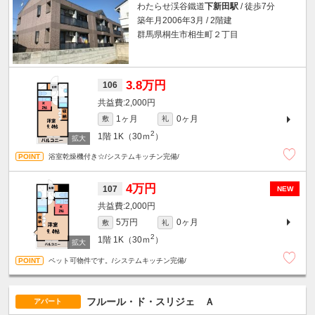
わたらせ渓谷鐵道
下新田駅
/ 徒歩7分
築年月2006年3月 / 2階建
群馬県桐生市相生町２丁目
3.8万円
106
2,000円
1ヶ月
0ヶ月
敷
礼
2
1階
1K（30ｍ
）
浴室乾燥機付き☆/システムキッチン完備/
4万円
107
NEW
2,000円
5万円
0ヶ月
敷
礼
2
1階
1K（30ｍ
）
ペット可物件です。/システムキッチン完備/
フルール・ド・スリジェ Ａ
アパート