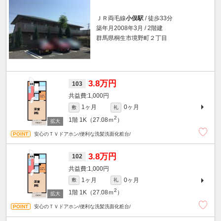
ＪＲ両毛線
小俣駅
/ 徒歩33分
築年月2008年3月 / 2階建
群馬県桐生市境野町２丁目
3.8万円
103
1,000円
1ヶ月
0ヶ月
敷
礼
2
1階
1K（27.08ｍ
）
安心のＴＶドアホン/便利な洗髪洗面化粧台/
3.8万円
102
1,000円
1ヶ月
0ヶ月
敷
礼
2
1階
1K（27.08ｍ
）
安心のＴＶドアホン/便利な洗髪洗面化粧台/