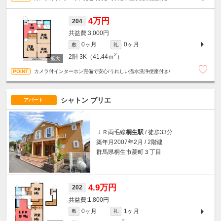
4万円
204
3,000円
0ヶ月
0ヶ月
敷
礼
2
2階
3K（41.44ｍ
）
カメラ付インターホン完備で安心/うれしい温水洗浄便座付き/
シャトン ブリエ
アパート
ＪＲ両毛線
桐生駅
/ 徒歩33分
築年月2007年2月 / 2階建
群馬県桐生市菱町３丁目
4.9万円
202
1,800円
0ヶ月
1ヶ月
敷
礼