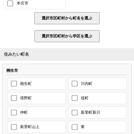
本庄市
住みたい町名
桐生市
相生町
川内町
境野町
堤町
仲町
新里町新川
新里町山上
東