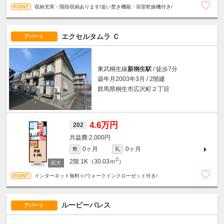
収納充実・階段収納あります/追い焚き機能・浴室乾燥機付き/
エクセルタムラ Ｃ
アパート
東武桐生線
新桐生駅
/ 徒歩7分
築年月2003年3月 / 2階建
群馬県桐生市広沢町２丁目
4.6万円
202
2,000円
0ヶ月
0ヶ月
敷
礼
2
2階
1K（30.03ｍ
）
インターネット無料☆/ウォークインクローゼット付き/
ルービーパレス
アパート