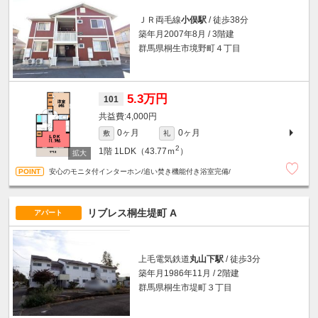
ＪＲ両毛線
小俣駅
/ 徒歩38分
築年月2007年8月 / 3階建
群馬県桐生市境野町４丁目
5.3万円
101
4,000円
0ヶ月
0ヶ月
敷
礼
2
1階
1LDK（43.77ｍ
）
安心のモニタ付インターホン/追い焚き機能付き浴室完備/
リブレス桐生堤町 A
アパート
上毛電気鉄道
丸山下駅
/ 徒歩3分
築年月1986年11月 / 2階建
群馬県桐生市堤町３丁目