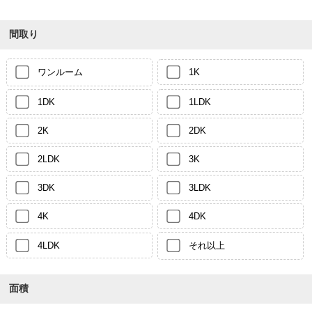
間取り
ワンルーム
1K
1DK
1LDK
2K
2DK
2LDK
3K
3DK
3LDK
4K
4DK
4LDK
それ以上
面積