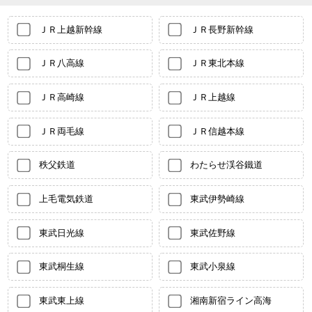
ＪＲ上越新幹線
ＪＲ長野新幹線
ＪＲ八高線
ＪＲ東北本線
ＪＲ高崎線
ＪＲ上越線
ＪＲ両毛線
ＪＲ信越本線
秩父鉄道
わたらせ渓谷鐵道
上毛電気鉄道
東武伊勢崎線
東武日光線
東武佐野線
東武桐生線
東武小泉線
東武東上線
湘南新宿ライン高海