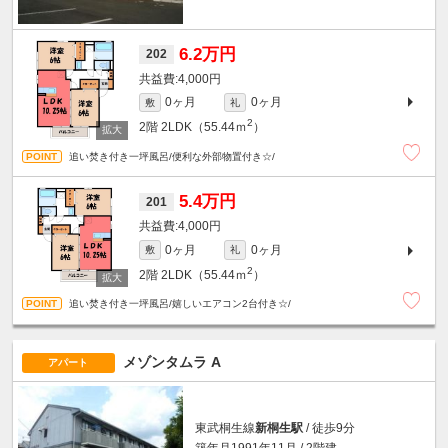
6.2万円
202
4,000円
0ヶ月
0ヶ月
敷
礼
2
2階
2LDK（55.44ｍ
）
追い焚き付き一坪風呂/便利な外部物置付き☆/
5.4万円
201
4,000円
0ヶ月
0ヶ月
敷
礼
2
2階
2LDK（55.44ｍ
）
追い焚き付き一坪風呂/嬉しいエアコン2台付き☆/
メゾンタムラ A
アパート
東武桐生線
新桐生駅
/ 徒歩9分
築年月1991年11月 / 2階建