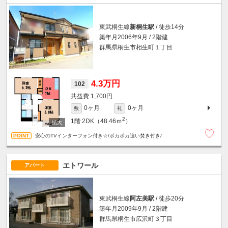
東武桐生線
新桐生駅
/ 徒歩14分
築年月2006年9月 / 2階建
群馬県桐生市相生町１丁目
4.3万円
102
1,700円
0ヶ月
0ヶ月
敷
礼
2
1階
2DK（48.46ｍ
）
安心のTVインターフォン付き☆/ポカポカ追い焚き付き/
エトワール
アパート
東武桐生線
阿左美駅
/ 徒歩20分
築年月2009年9月 / 2階建
群馬県桐生市広沢町３丁目