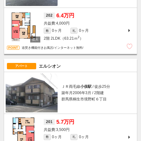
6.4万円
202
4,000円
0ヶ月
0ヶ月
敷
礼
2
2階
2LDK（63.21ｍ
）
追焚き機能付きお風呂/インターネット無料/
エルシオン
アパート
ＪＲ両毛線
小俣駅
/ 徒歩25分
築年月2006年3月 / 2階建
群馬県桐生市境野町６丁目
5.7万円
201
3,500円
0ヶ月
0ヶ月
敷
礼