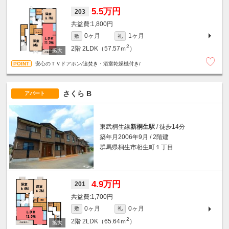
5.5万円
203
1,800円
0ヶ月
1ヶ月
敷
礼
2
2階
2LDK（57.57ｍ
）
安心のＴＶドアホン/追焚き・浴室乾燥機付き/
さくら B
アパート
東武桐生線
新桐生駅
/ 徒歩14分
築年月2006年9月 / 2階建
群馬県桐生市相生町１丁目
4.9万円
201
1,700円
0ヶ月
0ヶ月
敷
礼
2
2階
2LDK（65.64ｍ
）