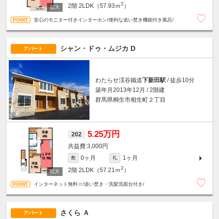
2
2階
2LDK（57.93ｍ
）
安心のモニター付きインターホン/便利な追い焚き機能付き風呂/
シャン・ドゥ・ムジカ D
アパート
わたらせ渓谷鐵道
下新田駅
/ 徒歩10分
築年月2013年12月 / 2階建
群馬県桐生市相生町２丁目
5.25万円
202
3,000円
0ヶ月
1ヶ月
敷
礼
2
2階
2LDK（57.21ｍ
）
インターネット無料☆/追い焚き・洗髪洗面台付き/
さくら Ａ
アパート