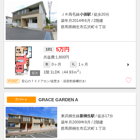
ＪＲ両毛線
小俣駅
/ 徒歩20分
築年月2014年6月 / 2階建
群馬県桐生市広沢町６丁目
5万円
101
1,800円
0ヶ月
1ヶ月
敷
礼
2
1階
1LDK（44.93ｍ
）
安心のＴＶドアホン/追焚き・浴室乾燥機付き/
GRACE GARDEN A
アパート
東武桐生線
新桐生駅
/ 徒歩17分
築年月2009年9月 / 2階建
群馬県桐生市広沢町１丁目