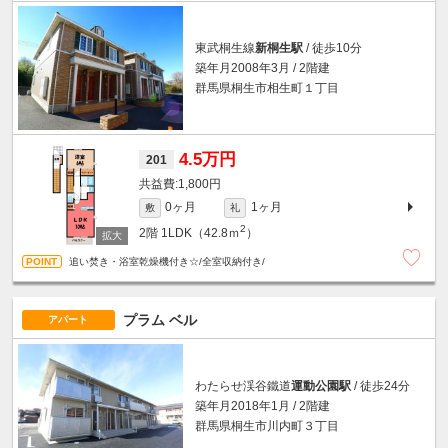
東武桐生線
新桐生駅
/ 徒歩10分
築年月2008年3月 / 2階建
群馬県桐生市相生町１丁目
4.5万円
201
1,800円
0ヶ月
1ヶ月
敷
礼
2
2階
1LDK（42.8ｍ
）
追い焚き・浴室乾燥機付き☆/全室収納付き/
プラム ベル
アパート
わたらせ渓谷鐵道
運動公園駅
/ 徒歩24分
築年月2018年1月 / 2階建
群馬県桐生市川内町３丁目