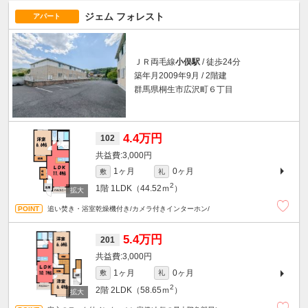
ジェム フォレスト
アパート
ＪＲ両毛線
小俣駅
/ 徒歩24分
築年月2009年9月 / 2階建
群馬県桐生市広沢町６丁目
4.4万円
102
3,000円
1ヶ月
0ヶ月
敷
礼
2
1階
1LDK（44.52ｍ
）
追い焚き・浴室乾燥機付き/カメラ付きインターホン/
5.4万円
201
3,000円
1ヶ月
0ヶ月
敷
礼
2
2階
2LDK（58.65ｍ
）