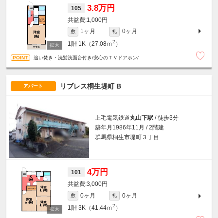
3.8万円
105
1,000円
1ヶ月
0ヶ月
敷
礼
2
1階
1K（27.08ｍ
）
追い焚き・洗髪洗面台付き/安心のＴＶドアホン/
リブレス桐生堤町 B
アパート
上毛電気鉄道
丸山下駅
/ 徒歩3分
築年月1986年11月 / 2階建
群馬県桐生市堤町３丁目
4万円
101
3,000円
0ヶ月
0ヶ月
敷
礼
2
1階
3K（41.44ｍ
）