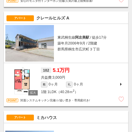
安心のモニタ付インターホン完備/人気の最上階角部屋/
クレールヒルズ A
アパート
東武桐生線
阿左美駅
/ 徒歩17分
築年月2006年9月 / 2階建
群馬県桐生市広沢町３丁目
5.1万円
102
3,000円
0ヶ月
0ヶ月
敷
礼
2
1階
1LDK（40.28ｍ
）
対面システムキッチン完備☆/追い焚き・専用庭付き/
ミカハウス
アパート