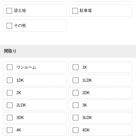
貸土地
駐車場
その他
間取り
ワンルーム
1K
1DK
1LDK
2K
2DK
2LDK
3K
3DK
3LDK
4K
4DK