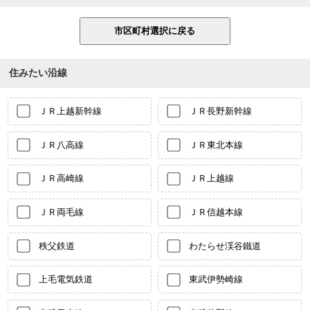
住みたい沿線
ＪＲ上越新幹線
ＪＲ長野新幹線
ＪＲ八高線
ＪＲ東北本線
ＪＲ高崎線
ＪＲ上越線
ＪＲ両毛線
ＪＲ信越本線
秩父鉄道
わたらせ渓谷鐵道
上毛電気鉄道
東武伊勢崎線