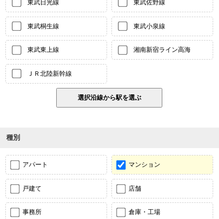
東武日光線
東武佐野線
東武桐生線
東武小泉線
東武東上線
湘南新宿ライン高海
ＪＲ北陸新幹線
種別
アパート
マンション
戸建て
店舗
事務所
倉庫・工場