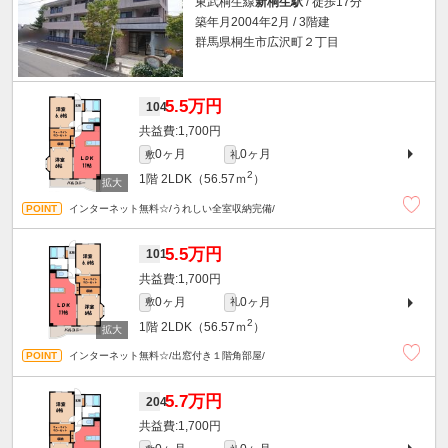
東武桐生線
新桐生駅
/ 徒歩17分
築年月2004年2月 / 3階建
群馬県桐生市広沢町２丁目
5.5万円
104
1,700円
0ヶ月
0ヶ月
敷
礼
2
1階
2LDK（56.57ｍ
）
インターネット無料☆/うれしい全室収納完備/
5.5万円
101
1,700円
0ヶ月
0ヶ月
敷
礼
2
1階
2LDK（56.57ｍ
）
インターネット無料☆/出窓付き１階角部屋/
5.7万円
204
1,700円