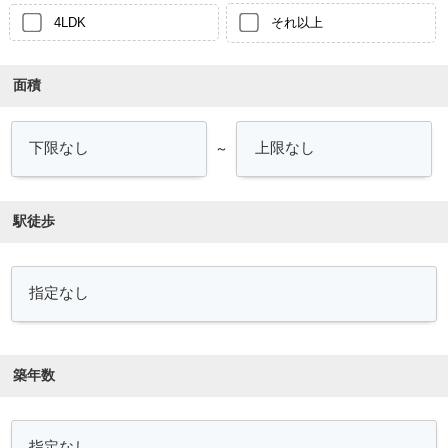
4LDK
それ以上
面積
～
駅徒歩
築年数