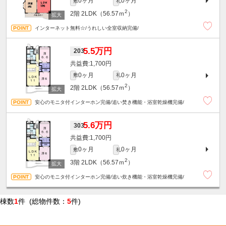
0ヶ月
0ヶ月
敷
礼
2
2階
2LDK（56.57ｍ
）
インターネット無料☆/うれしい全室収納完備/
5.5万円
203
1,700円
0ヶ月
0ヶ月
敷
礼
2
2階
2LDK（56.57ｍ
）
安心のモニタ付インターホン完備/追い焚き機能・浴室乾燥機完備/
5.6万円
303
1,700円
0ヶ月
0ヶ月
敷
礼
2
3階
2LDK（56.57ｍ
）
安心のモニタ付インターホン完備/追い炊き機能・浴室乾燥機完備/
棟数
1
件 (総物件数：
5
件)