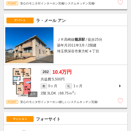
安心のモニタ付インターホン完備/システムキッチン完備/
ラ・メール アン
アパート
ＪＲ高崎線
籠原駅
/ 徒歩25分
築年月2011年3月 / 2階建
埼玉県深谷市東方町４丁目
10.4万円
202
5,500円
0ヶ月
1ヶ月
敷
礼
2
2階
3LDK（68.75ｍ
）
安心のモニタ付インターホン/嬉しいシステムキッチン完備/
フォーサイト
マンション