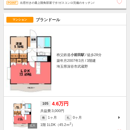
出窓付きの最上階角部屋です/ガスコンロ完備のキッチン/
ブランドール
マンション
秩父鉄道
小前田駅
/ 徒歩28分
築年月2007年3月 / 3階建
埼玉県深谷市武蔵野
4.6万円
105
3,000円
1ヶ月
0ヶ月
敷
礼
2
1階
1LDK（45.2ｍ
）