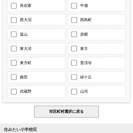
長在家
中瀬
西大沼
西島町
畠山
原郷
東大沼
東方
東方町
普済寺
曲田
緑ケ丘
武蔵野
山河
住みたい小学校区