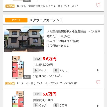
追い焚き・浴室乾燥機付き☆/モニター付きインターホン/
スクウェアガーデン II
アパート
ＪＲ高崎線
深谷駅
/ 幡羅農協前 バス乗車
時間7分 停歩4分
築年月1999年1月 / 2階建
埼玉県深谷市東方
5.6万円
102
4,000円
0ヶ月
2万円
敷
礼
2
1階
2LDK（50.09ｍ
）
モニターホン付きインターホンで安心/エアコン2台完備/
5.6万円
101
4,000円
0ヶ月
2万円
敷
礼