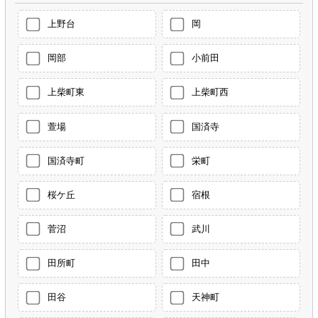
上野台
岡
岡部
小前田
上柴町東
上柴町西
萱場
国済寺
国済寺町
栄町
桜ケ丘
宿根
菅沼
武川
田所町
田中
田谷
天神町