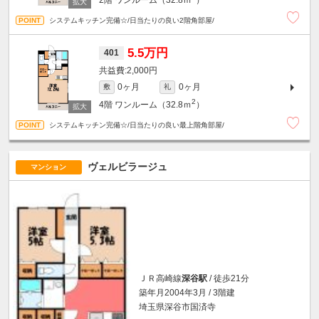
システムキッチン完備☆/日当たりの良い2階角部屋/
5.5万円
401
2,000円
0ヶ月
0ヶ月
敷
礼
2
4階
ワンルーム（32.8ｍ
）
システムキッチン完備☆/日当たりの良い最上階角部屋/
ヴェルビラージュ
マンション
ＪＲ高崎線
深谷駅
/ 徒歩21分
築年月2004年3月 / 3階建
埼玉県深谷市国済寺