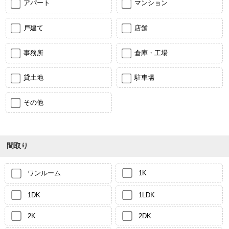
アパート
マンション
戸建て
店舗
事務所
倉庫・工場
貸土地
駐車場
その他
間取り
ワンルーム
1K
1DK
1LDK
2K
2DK