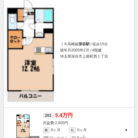
ＪＲ高崎線
深谷駅
/ 徒歩15分
築年月2005年2月 / 4階建
埼玉県深谷市上柴町西１丁目
5.4万円
201
2,000円
0ヶ月
0ヶ月
敷
礼
2
2階
ワンルーム（32.8ｍ
）