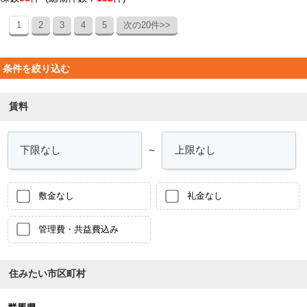
1
2
3
4
5
次の20件>>
条件を絞り込む
賃料
～
敷金なし
礼金なし
管理費・共益費込み
住みたい市区町村