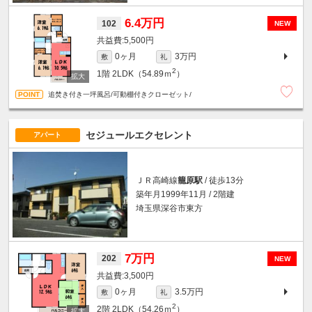
6.4万円
102
NEW
5,500円
0ヶ月
3万円
敷
礼
2
1階
2LDK（54.89ｍ
）
追焚き付き一坪風呂/可動棚付きクローゼット/
セジュールエクセレント
アパート
ＪＲ高崎線
籠原駅
/ 徒歩13分
築年月1999年11月 / 2階建
埼玉県深谷市東方
7万円
202
NEW
3,500円
0ヶ月
3.5万円
敷
礼
2
2階
2LDK（54.26ｍ
）