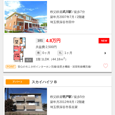
秩父鉄道
武川駅
/ 徒歩7分
築年月2007年7月 / 2階建
埼玉県深谷市田中
4.8万円
101
NEW
2,500円
0ヶ月
1ヶ月
敷
礼
2
1階
1LDK（44.18ｍ
）
安心のモニタ付インターホン完備/追焚き機能・浴室乾燥機完備/
スカイハイツ B
アパート
秩父鉄道
明戸駅
/ 徒歩5分
築年月2012年8月 / 2階建
埼玉県深谷市長在家