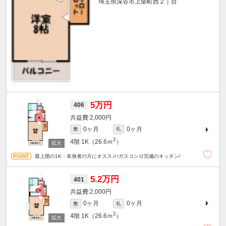
埼玉県深谷市上柴町西２丁目
5万円
406
2,000円
0ヶ月
0ヶ月
敷
礼
2
4階
1K（26.6ｍ
）
最上階の1K・単身者の方にオススメ/ガスコンロ完備のキッチン/
5.2万円
401
2,000円
0ヶ月
0ヶ月
敷
礼
2
4階
1K（26.6ｍ
）