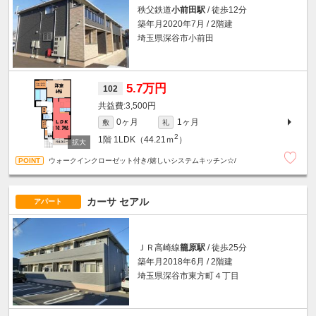
秩父鉄道
小前田駅
/ 徒歩12分
築年月2020年7月 / 2階建
埼玉県深谷市小前田
5.7万円
102
3,500円
0ヶ月
1ヶ月
敷
礼
2
1階
1LDK（44.21ｍ
）
ウォークインクローゼット付き/嬉しいシステムキッチン☆/
カーサ セアル
アパート
ＪＲ高崎線
籠原駅
/ 徒歩25分
築年月2018年6月 / 2階建
埼玉県深谷市東方町４丁目