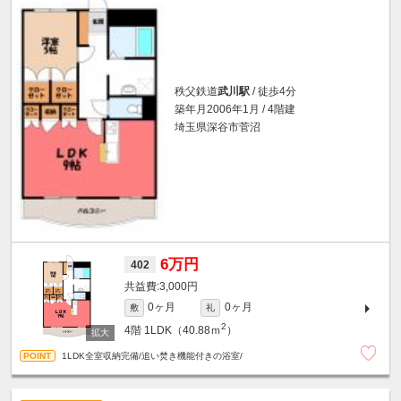
秩父鉄道
武川駅
/ 徒歩4分
築年月2006年1月 / 4階建
埼玉県深谷市菅沼
6万円
402
3,000円
0ヶ月
0ヶ月
敷
礼
2
4階
1LDK（40.88ｍ
）
1LDK全室収納完備/追い焚き機能付きの浴室/