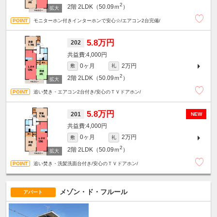
2
2階
2LDK（50.09ｍ
）
モニターホン付きインターホンで安心☆/エアコン2台完備/
5.8万円
202
4,000円
0ヶ月
2万円
敷
礼
2
2階
2LDK（50.09ｍ
）
追い焚き・エアコン2台付き/安心のＴＶドアホン/
5.8万円
201
NEW
4,000円
0ヶ月
2万円
敷
礼
2
2階
2LDK（50.09ｍ
）
追い焚き・洗髪洗面台付き/安心のＴＶドアホン/
メゾン・ド・フルール
アパート