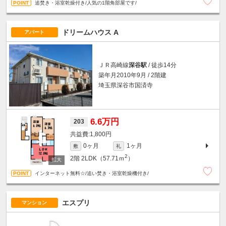
追焚き・浴室乾燥付き/人気の1階角部屋です/
ドリームハウス A
アパート
ＪＲ高崎線
深谷駅
/ 徒歩14分
築年月2010年9月 / 2階建
埼玉県深谷市国済寺
6.6万円
203
1,800円
0ヶ月
1ヶ月
敷
礼
2
2階
2LDK（57.71ｍ
）
インターネット無料☆/追い焚き・浴室乾燥機付き/
エスプリ
マンション