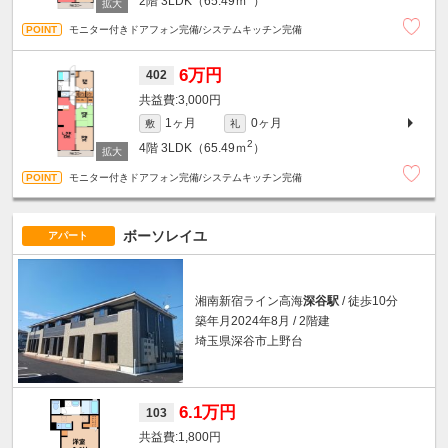
2階
3LDK（65.49ｍ
）
モニター付きドアフォン完備/システムキッチン完備
6万円
402
3,000円
1ヶ月
0ヶ月
敷
礼
2
4階
3LDK（65.49ｍ
）
モニター付きドアフォン完備/システムキッチン完備
ボーソレイユ
アパート
湘南新宿ライン高海
深谷駅
/ 徒歩10分
築年月2024年8月 / 2階建
埼玉県深谷市上野台
6.1万円
103
1,800円