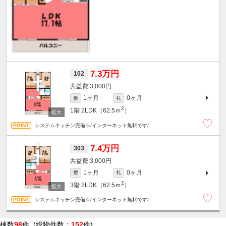
7.3万円
102
3,000円
1ヶ月
0ヶ月
敷
礼
2
1階
2LDK（62.5ｍ
）
システムキッチン完備☆/インターネット無料です/
7.4万円
303
3,000円
1ヶ月
0ヶ月
敷
礼
2
3階
2LDK（62.5ｍ
）
システムキッチン完備☆/インターネット無料です/
棟数
98
件 (総物件数：
152
件)