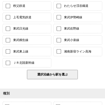
秩父鉄道
わたらせ渓谷鐵道
上毛電気鉄道
東武伊勢崎線
東武日光線
東武佐野線
東武桐生線
東武小泉線
東武東上線
湘南新宿ライン高海
ＪＲ北陸新幹線
種別