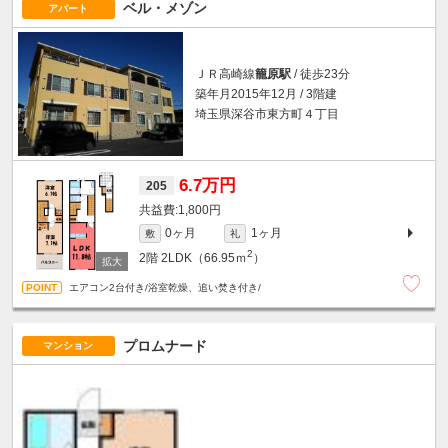
ベル・メゾン
アパート
ＪＲ高崎線
籠原駅
/ 徒歩23分
築年月2015年12月 / 3階建
埼玉県深谷市東方町４丁目
6.7万円
205
1,800円
0ヶ月
1ヶ月
敷
礼
2
2階
2LDK（66.95ｍ
）
エアコン2台付き/浴室乾燥、追い焚き付き/
プロムナード
マンション