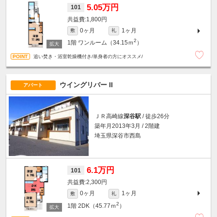
5.05万円
101
1,800円
0ヶ月
1ヶ月
敷
礼
2
1階
ワンルーム（34.15ｍ
）
追い焚き・浴室乾燥機付き/単身者の方にオススメ/
ウイングリバー II
アパート
ＪＲ高崎線
深谷駅
/ 徒歩26分
築年月2013年3月 / 2階建
埼玉県深谷市西島
6.1万円
101
2,300円
0ヶ月
1ヶ月
敷
礼
2
1階
2DK（45.77ｍ
）