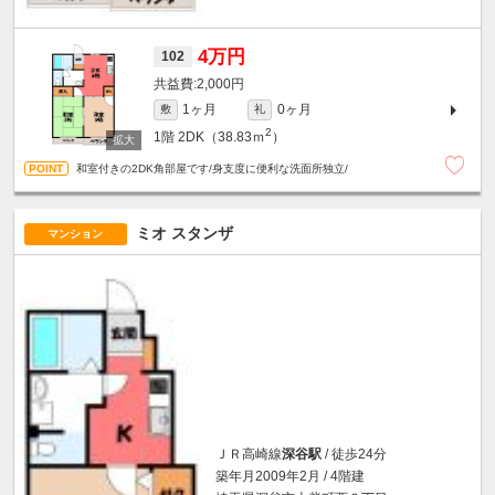
4万円
102
2,000円
1ヶ月
0ヶ月
敷
礼
2
1階
2DK（38.83ｍ
）
和室付きの2DK角部屋です/身支度に便利な洗面所独立/
ミオ スタンザ
マンション
ＪＲ高崎線
深谷駅
/ 徒歩24分
築年月2009年2月 / 4階建