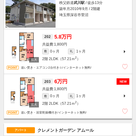
秩父鉄道
武川駅
/ 徒歩13分
築年月2010年9月 / 2階建
埼玉県深谷市菅沼
5.8万円
202
1,800円
0ヶ月
1ヶ月
敷
礼
2
2階
2LDK（57.21ｍ
）
追い焚き・エアコン2台付き☆/インターネット無料/
6万円
203
NEW
1,800円
0ヶ月
1ヶ月
敷
礼
2
2階
2LDK（57.21ｍ
）
追い焚き・浴室乾燥機付き/インターネット無料/
クレメントガーデン アムール
アパート