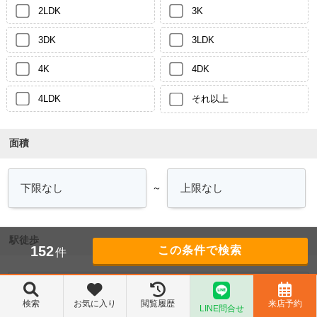
2LDK
3K
3DK
3LDK
4K
4DK
4LDK
それ以上
面積
～
駅徒歩
152
件
検索
お気に入り
閲覧履歴
来店予約
LINE問合せ