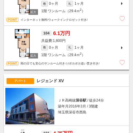
0ヶ月
1ヶ月
敷
礼
2
1階
ワンルーム（29.4ｍ
）
インターネット無料/ウォークインクロゼット付き/
6.1万円
104
1,800円
0ヶ月
1ヶ月
敷
礼
2
1階
ワンルーム（29.4ｍ
）
雨の日でも安心のサンルーム付き☆/ポカポカ追い焚き付き/
レジェンド XV
アパート
ＪＲ高崎線
深谷駅
/ 徒歩24分
築年月2016年3月 / 3階建
埼玉県深谷市西島