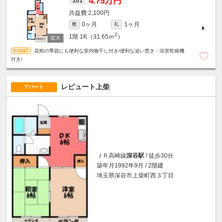
4.75万円
101
2,100円
0ヶ月
1ヶ月
敷
礼
2
1階
1K（31.65ｍ
）
花粉の季節にも便利な室内物干し付き/便利な追い焚き・浴室乾燥機
付き/
レピュート上柴
アパート
ＪＲ高崎線
深谷駅
/ 徒歩30分
築年月1992年9月 / 2階建
埼玉県深谷市上柴町西３丁目