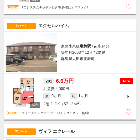
2口システムキッチン付き/単身者にオススメ☆/
エクセルハイム
アパート
東武小泉線
竜舞駅
/ 徒歩14分
築年月2003年12月 / 2階建
群馬県太田市龍舞町
6.6万円
201
NEW
4,000円
0ヶ月
1ヶ月
敷
礼
2
2階
2LDK（57.13ｍ
）
ウォークインクローゼット/インターネット無料/
ヴィラ エクレール
アパート