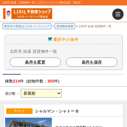
太田市 給湯 ｜賃貸物件一覧｜コガネイハウジング株式会社 熊谷店
熊谷市の賃貸はコガネイハウジング
賃貸物件検索
太田市 給湯 賃貸物件一覧
選択中の条件
太田市 給湯 賃貸物件一覧
条件を変更
条件を保存
棟数
214
件 (総物件数：
303
件)
並び順 ：
シャルマン・シャトー B
アパート