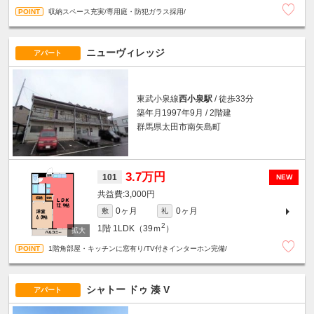
収納スペース充実/専用庭・防犯ガラス採用/
ニューヴィレッジ
アパート
東武小泉線
西小泉駅
/ 徒歩33分
築年月1997年9月 / 2階建
群馬県太田市南矢島町
3.7万円
101
NEW
3,000円
0ヶ月
0ヶ月
敷
礼
2
1階
1LDK（39ｍ
）
1階角部屋・キッチンに窓有り/TV付きインターホン完備/
シャトー ドゥ 湊 V
アパート