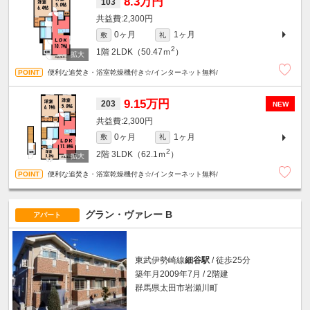
8.3万円
103
2,300円
0ヶ月
1ヶ月
敷
礼
2
1階
2LDK（50.47ｍ
）
便利な追焚き・浴室乾燥機付き☆/インターネット無料/
9.15万円
203
NEW
2,300円
0ヶ月
1ヶ月
敷
礼
2
2階
3LDK（62.1ｍ
）
便利な追焚き・浴室乾燥機付き☆/インターネット無料/
グラン・ヴァレー B
アパート
東武伊勢崎線
細谷駅
/ 徒歩25分
築年月2009年7月 / 2階建
群馬県太田市岩瀬川町