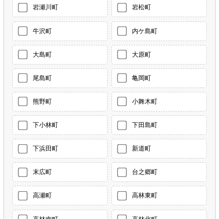
岩瀬川町
岩松町
牛沢町
内ケ島町
大島町
大原町
尾島町
亀岡町
熊野町
小舞木町
下小林町
下田島町
下浜田町
新道町
末広町
台之郷町
高瀬町
高林東町