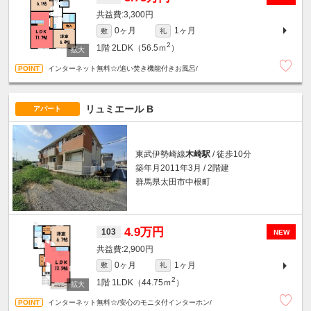
3,300円
0ヶ月
1ヶ月
敷
礼
2
1階
2LDK（56.5ｍ
）
インターネット無料☆/追い焚き機能付きお風呂/
リュミエール B
アパート
東武伊勢崎線
木崎駅
/ 徒歩10分
築年月2011年3月 / 2階建
群馬県太田市中根町
4.9万円
103
NEW
2,900円
0ヶ月
1ヶ月
敷
礼
2
1階
1LDK（44.75ｍ
）
インターネット無料☆/安心のモニタ付インターホン/