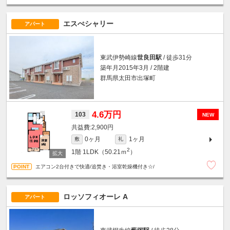
エスぺシャリー
アパート
東武伊勢崎線
世良田駅
/ 徒歩31分
築年月2015年3月 / 2階建
群馬県太田市出塚町
4.6万円
103
NEW
2,900円
0ヶ月
1ヶ月
敷
礼
2
1階
1LDK（50.21ｍ
）
エアコン2台付きで快適/追焚き・浴室乾燥機付き☆/
ロッソフィオーレ A
アパート