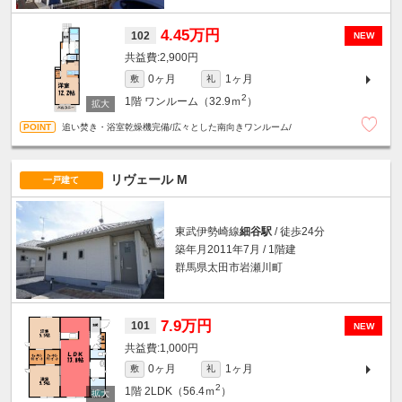
4.45万円
102
NEW
2,900円
0ヶ月
1ヶ月
敷
礼
2
1階
ワンルーム（32.9ｍ
）
追い焚き・浴室乾燥機完備/広々とした南向きワンルーム/
リヴェール M
一戸建て
東武伊勢崎線
細谷駅
/ 徒歩24分
築年月2011年7月 / 1階建
群馬県太田市岩瀬川町
7.9万円
101
NEW
1,000円
0ヶ月
1ヶ月
敷
礼
2
1階
2LDK（56.4ｍ
）