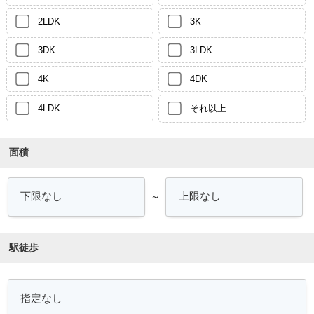
2LDK
3K
3DK
3LDK
4K
4DK
4LDK
それ以上
面積
～
駅徒歩