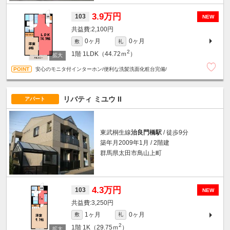
3.9万円
103
NEW
2,100円
0ヶ月
0ヶ月
敷
礼
2
1階
1LDK（44.72ｍ
）
安心のモニタ付インターホン/便利な洗髪洗面化粧台完備/
リバティ ミユウ II
アパート
東武桐生線
治良門橋駅
/ 徒歩9分
築年月2009年1月 / 2階建
群馬県太田市鳥山上町
4.3万円
103
NEW
3,250円
1ヶ月
0ヶ月
敷
礼
2
1階
1K（29.75ｍ
）