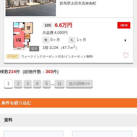
群馬県太田市高林南町
6.6万円
105
NEW
4,000円
0ヶ月
1ヶ月
敷
礼
2
1階
1LDK（47.7ｍ
）
ウォークインクローゼット付き/インターネット無料/
棟数
214
件 (総物件数：
303
件)
...
1
2
3
4
5
11
次の20件>>
条件を絞り込む
賃料