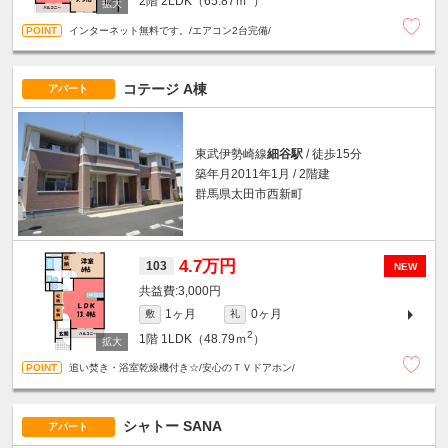
2階
2LDK（65.87ｍ
）
インターネット無料です。/エアコン2台完備/
コテージ A棟
アパート
東武伊勢崎線
細谷駅
/ 徒歩15分
築年月2011年1月 / 2階建
群馬県太田市西新町
4.7万円
103
NEW
3,000円
1ヶ月
0ヶ月
敷
礼
2
1階
1LDK（48.79ｍ
）
追い焚き・浴室乾燥機付き☆/安心のＴＶドアホン/
シャトー SANA
アパート