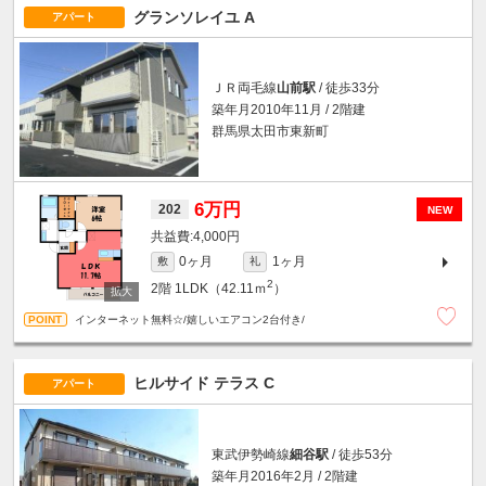
グランソレイユ A
アパート
ＪＲ両毛線
山前駅
/ 徒歩33分
築年月2010年11月 / 2階建
群馬県太田市東新町
6万円
202
NEW
4,000円
0ヶ月
1ヶ月
敷
礼
2
2階
1LDK（42.11ｍ
）
インターネット無料☆/嬉しいエアコン2台付き/
ヒルサイド テラス C
アパート
東武伊勢崎線
細谷駅
/ 徒歩53分
築年月2016年2月 / 2階建