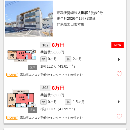
東武伊勢崎線
太田駅
/ 徒歩9分
築年月2026年1月 / 3階建
群馬県太田市本町
8万円
102
NEW
5,500円
0ヶ月
2ヶ月
敷
礼
2
1階
1LDK（43.61ｍ
）
高効率エアコン完備☆/インターネット無料です/
8万円
303
5,500円
0ヶ月
1.5ヶ月
敷
礼
2
3階
1LDK（41.95ｍ
）
高効率エアコン完備☆/インターネット無料です/