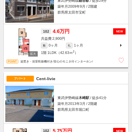
東武伊勢崎線
細谷駅
/ 徒歩29分
築年月2009年9月 / 2階建
群馬県太田市宝町
4.6万円
102
NEW
2,900円
0ヶ月
1ヶ月
敷
礼
2
1階
1LDK（42.63ｍ
）
追焚き・浴室乾燥機付き/安心のモニタ付インターホン/
Cent-livie
アパート
東武伊勢崎線
木崎駅
/ 徒歩41分
築年月2013年3月 / 2階建
群馬県太田市堀口町
5.75万円
102
NEW