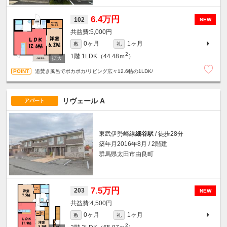
6.4万円
102
NEW
5,000円
0ヶ月
1ヶ月
敷
礼
2
1階
1LDK（44.48ｍ
）
追焚き風呂でポカポカ/リビング広々12.6帖の1LDK/
リヴェール A
アパート
東武伊勢崎線
細谷駅
/ 徒歩28分
築年月2016年8月 / 2階建
群馬県太田市由良町
7.5万円
203
NEW
4,500円
0ヶ月
1ヶ月
敷
礼
2