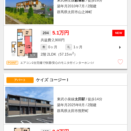
東武桐生線
藪塚駅
/ 徒歩28分
築年月2010年7月 / 2階建
群馬県太田市山之神町
5.1万円
204
NEW
2,900円
0ヶ月
1ヶ月
敷
礼
2
2階
2LDK（57.15ｍ
）
エアコン2台完備で快適/安心のモニタ付インターホン☆/
ケイズ コージー I
アパート
東武小泉線
太田駅
/ 徒歩14分
築年月2025年8月 / 2階建
群馬県太田市熊野町