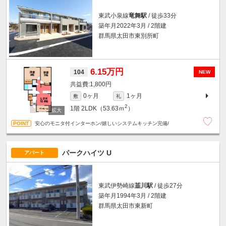
東武小泉線
竜舞駅
/ 徒歩33分
築年月2022年3月 / 2階建
群馬県太田市東別所町
6.15万円
104
NEW
1,800円
0ヶ月
1ヶ月
敷
礼
2
1階
2LDK（53.63ｍ
）
安心のモニタ付インターホン/嬉しいシステムキッチン完備/
パークハイツ U
アパート
東武伊勢崎線
韮川駅
/ 徒歩27分
築年月1994年3月 / 2階建
群馬県太田市東新町