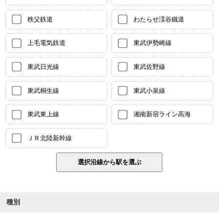
秩父鉄道
わたらせ渓谷鐵道
上毛電気鉄道
東武伊勢崎線
東武日光線
東武佐野線
東武桐生線
東武小泉線
東武東上線
湘南新宿ライン高海
ＪＲ北陸新幹線
種別