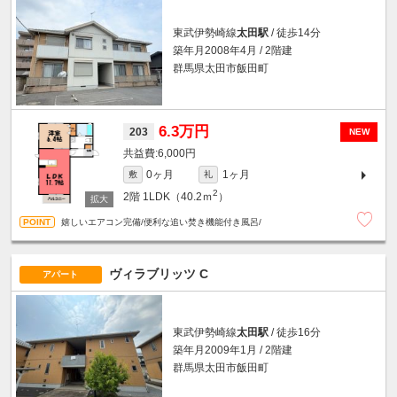
東武伊勢崎線
太田駅
/ 徒歩14分
築年月2008年4月 / 2階建
群馬県太田市飯田町
6.3万円
203
NEW
6,000円
0ヶ月
1ヶ月
敷
礼
2
2階
1LDK（40.2ｍ
）
嬉しいエアコン完備/便利な追い焚き機能付き風呂/
ヴィラブリッツ C
アパート
東武伊勢崎線
太田駅
/ 徒歩16分
築年月2009年1月 / 2階建
群馬県太田市飯田町