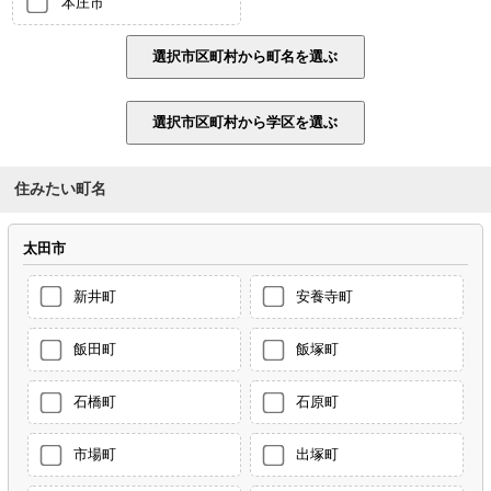
本庄市
住みたい町名
太田市
新井町
安養寺町
飯田町
飯塚町
石橋町
石原町
市場町
出塚町