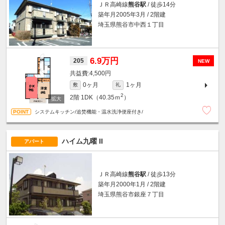
ＪＲ高崎線
熊谷駅
/ 徒歩14分
築年月2005年3月 / 2階建
埼玉県熊谷市中西１丁目
6.9万円
205
NEW
4,500円
0ヶ月
1ヶ月
敷
礼
2
2階
1DK（40.35ｍ
）
システムキッチン/追焚機能・温水洗浄便座付き/
ハイム九曜 II
アパート
ＪＲ高崎線
熊谷駅
/ 徒歩13分
築年月2000年1月 / 2階建
埼玉県熊谷市銀座７丁目