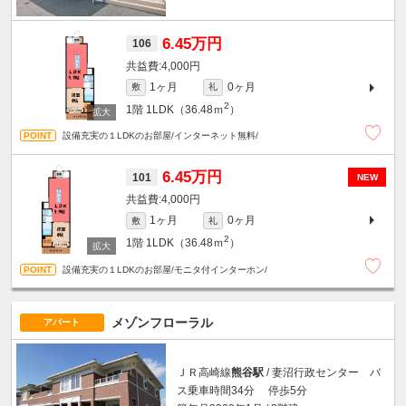
6.45万円
106
4,000円
1ヶ月
0ヶ月
敷
礼
2
1階
1LDK（36.48ｍ
）
設備充実の１LDKのお部屋/インターネット無料/
6.45万円
101
NEW
4,000円
1ヶ月
0ヶ月
敷
礼
2
1階
1LDK（36.48ｍ
）
設備充実の１LDKのお部屋/モニタ付インターホン/
メゾンフローラル
アパート
ＪＲ高崎線
熊谷駅
/ 妻沼行政センター バ
ス乗車時間34分 停歩5分