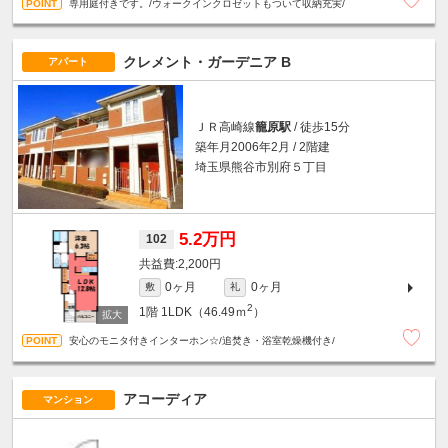
専用庭付きです。/ウォークインクロゼットもついて収納充実/
クレメント・ガーデニア B
アパート
ＪＲ高崎線
籠原駅
/ 徒歩15分
築年月2006年2月 / 2階建
埼玉県熊谷市別府５丁目
5.2万円
102
2,200円
0ヶ月
0ヶ月
敷
礼
2
1階
1LDK（46.49ｍ
）
安心のモニタ付きインターホン☆/追焚き・浴室乾燥機付き/
アコーディア
マンション