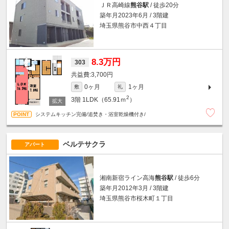
ＪＲ高崎線
熊谷駅
/ 徒歩20分
築年月2023年6月 / 3階建
埼玉県熊谷市中西４丁目
8.3万円
303
3,700円
0ヶ月
1ヶ月
敷
礼
2
3階
1LDK（65.91ｍ
）
システムキッチン完備/追焚き・浴室乾燥機付き/
ベルテサクラ
アパート
湘南新宿ライン高海
熊谷駅
/ 徒歩6分
築年月2012年3月 / 3階建
埼玉県熊谷市桜木町１丁目