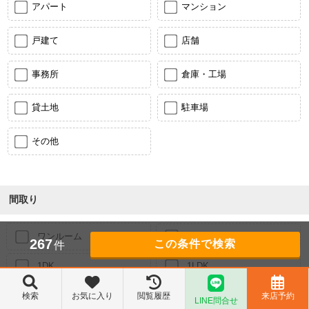
アパート
マンション
戸建て
店舗
事務所
倉庫・工場
貸土地
駐車場
その他
間取り
ワンルーム
1K
267
件
1DK
1LDK
2K
2DK
検索
お気に入り
閲覧履歴
来店予約
LINE問合せ