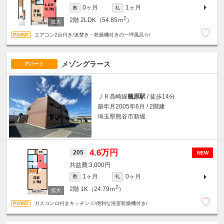
0ヶ月
1ヶ月
敷
礼
2
2階
2LDK（54.85ｍ
）
エアコン2台付き/追焚き・乾燥機付きの一坪風呂☆/
メゾングラース
アパート
ＪＲ高崎線
籠原駅
/ 徒歩14分
築年月2005年6月 / 2階建
埼玉県熊谷市新堀
4.6万円
205
NEW
3,000円
1ヶ月
0ヶ月
敷
礼
2
2階
1K（24.79ｍ
）
ガスコンロ付きキッチン☆/便利な浴室乾燥機付き/