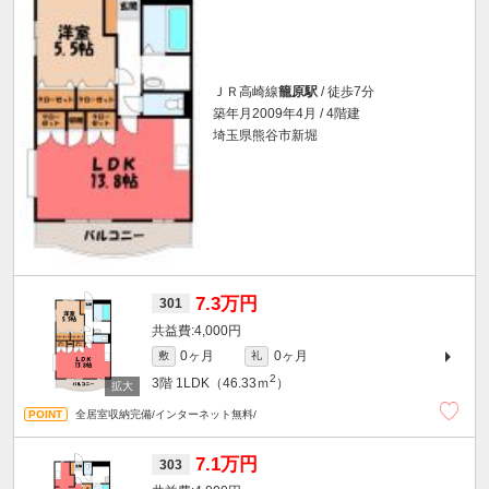
ＪＲ高崎線
籠原駅
/ 徒歩7分
築年月2009年4月 / 4階建
埼玉県熊谷市新堀
7.3万円
301
4,000円
0ヶ月
0ヶ月
敷
礼
2
3階
1LDK（46.33ｍ
）
全居室収納完備/インターネット無料/
7.1万円
303