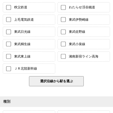
秩父鉄道
わたらせ渓谷鐵道
上毛電気鉄道
東武伊勢崎線
東武日光線
東武佐野線
東武桐生線
東武小泉線
東武東上線
湘南新宿ライン高海
ＪＲ北陸新幹線
種別