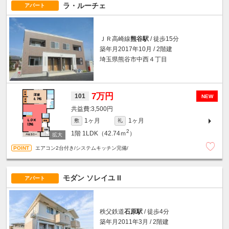
ラ・ルーチェ
アパート
ＪＲ高崎線
熊谷駅
/ 徒歩15分
築年月2017年10月 / 2階建
埼玉県熊谷市中西４丁目
7万円
101
NEW
3,500円
1ヶ月
1ヶ月
敷
礼
2
1階
1LDK（42.74ｍ
）
エアコン2台付き/システムキッチン完備/
モダン ソレイユ II
アパート
秩父鉄道
石原駅
/ 徒歩4分
築年月2011年3月 / 2階建