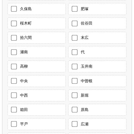
久保島
肥塚
桜木町
佐谷田
拾六間
末広
瀬南
代
高柳
玉井南
中央
中曽根
中西
新堀
箱田
原島
平戸
広瀬