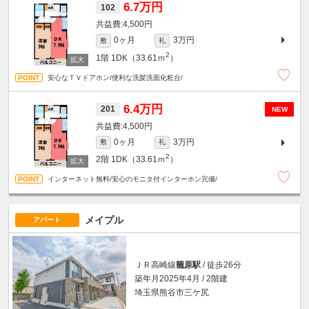
6.7万円
102
4,500円
0ヶ月
3万円
敷
礼
2
1階
1DK（33.61ｍ
）
安心なＴＶドアホン/便利な洗髪洗面化粧台/
6.4万円
201
NEW
4,500円
0ヶ月
3万円
敷
礼
2
2階
1DK（33.61ｍ
）
インターネット無料/安心のモニタ付インターホン完備/
メイプル
アパート
ＪＲ高崎線
籠原駅
/ 徒歩26分
築年月2025年4月 / 2階建
埼玉県熊谷市三ケ尻