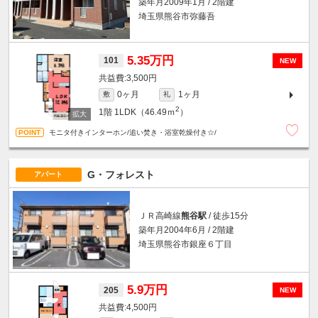
築年月2009年1月 / 2階建
埼玉県熊谷市弥藤吾
5.35万円
101
NEW
3,500円
0ヶ月
1ヶ月
敷
礼
2
1階
1LDK（46.49ｍ
）
モニタ付きインターホン/追い焚き・浴室乾燥付き☆/
G・フォレスト
アパート
ＪＲ高崎線
熊谷駅
/ 徒歩15分
築年月2004年6月 / 2階建
埼玉県熊谷市銀座６丁目
5.9万円
205
NEW
4,500円