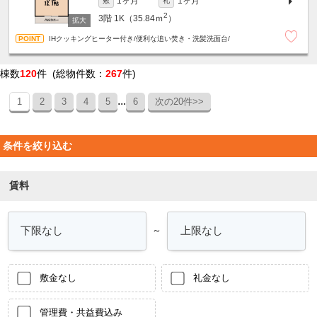
1ヶ月
1ヶ月
敷
礼
2
3階
1K（35.84ｍ
）
IHクッキングヒーター付き/便利な追い焚き・洗髪洗面台/
棟数
120
件 (総物件数：
267
件)
...
1
2
3
4
5
6
次の20件>>
条件を絞り込む
賃料
～
敷金なし
礼金なし
管理費・共益費込み