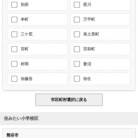
別府
星川
本町
万平町
三ケ尻
美土里町
宮町
宮前町
村岡
妻沼
弥藤吾
弥生
住みたい小学校区
熊谷市