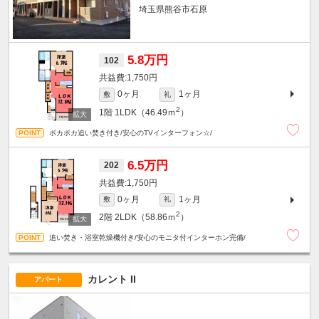
埼玉県熊谷市石原
5.8万円
102
1,750円
0ヶ月
1ヶ月
敷
礼
2
1階
1LDK（46.49ｍ
）
ポカポカ追い焚き付き/安心のTVインターフォン☆/
6.5万円
202
1,750円
0ヶ月
1ヶ月
敷
礼
2
2階
2LDK（58.86ｍ
）
追い焚き・浴室乾燥機付き/安心のモニタ付インターホン完備/
カレント II
アパート