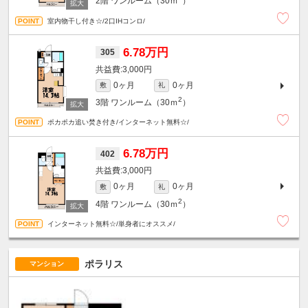
2階
ワンルーム（30ｍ
）
室内物干し付き☆/2口IHコンロ/
6.78万円
305
3,000円
0ヶ月
0ヶ月
敷
礼
2
3階
ワンルーム（30ｍ
）
ポカポカ追い焚き付き/インターネット無料☆/
6.78万円
402
3,000円
0ヶ月
0ヶ月
敷
礼
2
4階
ワンルーム（30ｍ
）
インターネット無料☆/単身者にオススメ/
ポラリス
マンション