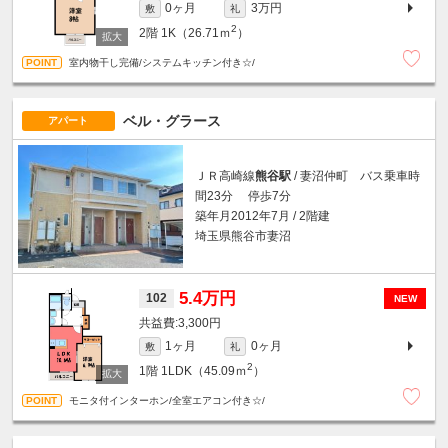
0ヶ月
3万円
敷
礼
2
2階
1K（26.71ｍ
）
室内物干し完備/システムキッチン付き☆/
ベル・グラース
アパート
ＪＲ高崎線
熊谷駅
/ 妻沼仲町 バス乗車時
間23分 停歩7分
築年月2012年7月 / 2階建
埼玉県熊谷市妻沼
5.4万円
102
NEW
3,300円
1ヶ月
0ヶ月
敷
礼
2
1階
1LDK（45.09ｍ
）
モニタ付インターホン/全室エアコン付き☆/