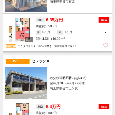
埼玉県熊谷市石原
6.35万円
201
NEW
3,500円
0ヶ月
1ヶ月
敷
礼
2
2階
1LDK（46.09ｍ
）
モニタ付インターホン/追焚き・浴室乾燥機付き☆/
セレッソ II
アパート
秩父鉄道
明戸駅
/ 徒歩33分
築年月2019年7月 / 2階建
埼玉県熊谷市三ケ尻
6.4万円
203
NEW
3,600円