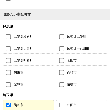
住みたい市区町村
群馬県
邑楽郡板倉町
邑楽郡邑楽町
邑楽郡大泉町
邑楽郡千代田町
邑楽郡明和町
太田市
桐生市
高崎市
館林市
前橋市
埼玉県
熊谷市
行田市