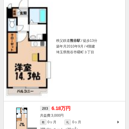
秩父鉄道
熊谷駅
/ 徒歩13分
築年月2010年9月 / 4階建
埼玉県熊谷市曙町３丁目
6.18万円
203
3,000円
0ヶ月
0ヶ月
敷
礼
2