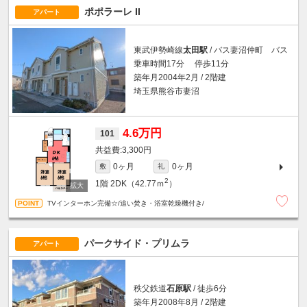
ポポラーレ II
アパート
東武伊勢崎線
太田駅
/ バス妻沼仲町 バス
乗車時間17分 停歩11分
築年月2004年2月 / 2階建
埼玉県熊谷市妻沼
4.6万円
101
3,300円
0ヶ月
0ヶ月
敷
礼
2
1階
2DK（42.77ｍ
）
TVインターホン完備☆/追い焚き・浴室乾燥機付き/
パークサイド・プリムラ
アパート
秩父鉄道
石原駅
/ 徒歩6分
築年月2008年8月 / 2階建