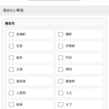
住みたい町名
熊谷市
赤城町
曙町
石原
伊勢町
板井
円光
大原
押切
籠原南
鎌倉町
上恩田
上之
銀座
久下