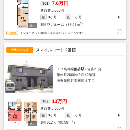
7.6万円
301
5,000円
0ヶ月
1ヶ月
敷
礼
2
3階
ワンルーム（33.67ｍ
）
インターネット無料/充実設備のワンルームです/
スマイルコート 2番館
テラスハウス
ＪＲ高崎線
熊谷駅
/ 徒歩21分
築年月2000年3月 / 2階建
埼玉県熊谷市末広４丁目
13万円
102
5,500円
0ヶ月
1ヶ月
敷
礼
2
1階
3LDK（90.58ｍ
）