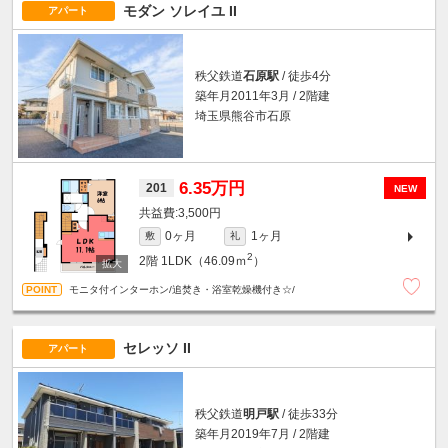
モダン ソレイユ II
アパート
秩父鉄道
石原駅
/ 徒歩4分
築年月2011年3月 / 2階建
埼玉県熊谷市石原
6.35万円
201
NEW
3,500円
0ヶ月
1ヶ月
敷
礼
2
2階
1LDK（46.09ｍ
）
モニタ付インターホン/追焚き・浴室乾燥機付き☆/
セレッソ II
アパート
秩父鉄道
明戸駅
/ 徒歩33分
築年月2019年7月 / 2階建