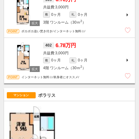
3,000円
0ヶ月
0ヶ月
敷
礼
2
3階
ワンルーム（30ｍ
）
ポカポカ追い焚き付き/インターネット無料☆/
6.78万円
402
3,000円
0ヶ月
0ヶ月
敷
礼
2
4階
ワンルーム（30ｍ
）
インターネット無料☆/単身者にオススメ/
ポラリス
マンション