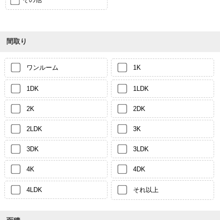
間取り
ワンルーム
1K
1DK
1LDK
2K
2DK
2LDK
3K
3DK
3LDK
4K
4DK
4LDK
それ以上