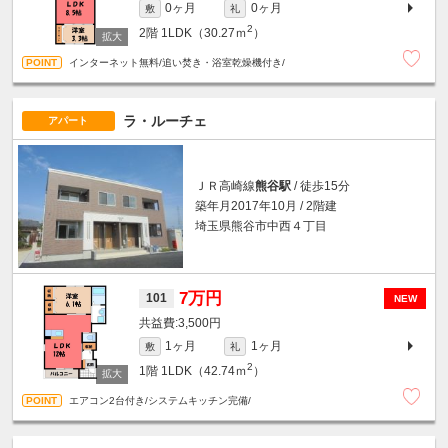
0ヶ月
0ヶ月
敷
礼
2
2階
1LDK（30.27ｍ
）
インターネット無料/追い焚き・浴室乾燥機付き/
ラ・ルーチェ
アパート
ＪＲ高崎線
熊谷駅
/ 徒歩15分
築年月2017年10月 / 2階建
埼玉県熊谷市中西４丁目
7万円
101
NEW
3,500円
1ヶ月
1ヶ月
敷
礼
2
1階
1LDK（42.74ｍ
）
エアコン2台付き/システムキッチン完備/