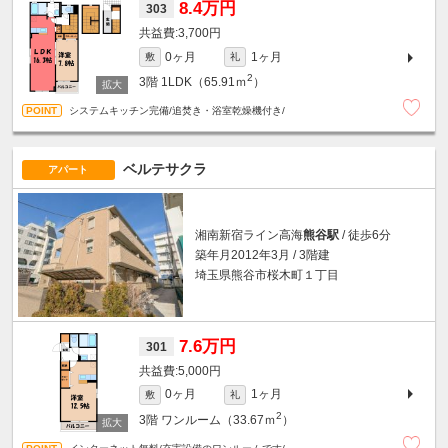
8.4万円
303
3,700円
0ヶ月
1ヶ月
敷
礼
2
3階
1LDK（65.91ｍ
）
システムキッチン完備/追焚き・浴室乾燥機付き/
ベルテサクラ
アパート
湘南新宿ライン高海
熊谷駅
/ 徒歩6分
築年月2012年3月 / 3階建
埼玉県熊谷市桜木町１丁目
7.6万円
301
5,000円
0ヶ月
1ヶ月
敷
礼
2
3階
ワンルーム（33.67ｍ
）