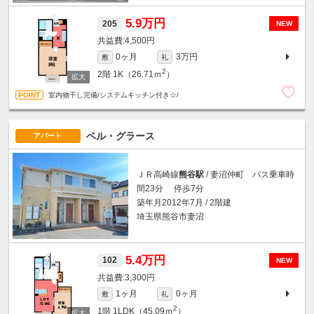
5.9万円
205
NEW
4,500円
0ヶ月
3万円
敷
礼
2
2階
1K（26.71ｍ
）
室内物干し完備/システムキッチン付き☆/
ベル・グラース
アパート
ＪＲ高崎線
熊谷駅
/ 妻沼仲町 バス乗車時
間23分 停歩7分
築年月2012年7月 / 2階建
埼玉県熊谷市妻沼
5.4万円
102
NEW
3,300円
1ヶ月
0ヶ月
敷
礼
2
1階
1LDK（45.09ｍ
）