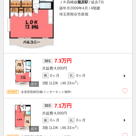
ＪＲ高崎線
籠原駅
/ 徒歩7分
築年月2009年4月 / 4階建
埼玉県熊谷市新堀
7.3万円
301
4,000円
0ヶ月
0ヶ月
敷
礼
2
3階
1LDK（46.33ｍ
）
全居室収納完備/インターネット無料/
7.1万円
303
4,000円
0ヶ月
0ヶ月
敷
礼
2
3階
1LDK（46.33ｍ
）