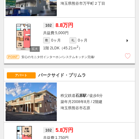
埼玉県熊谷市万平町２丁目
8.8万円
102
5,000円
0ヶ月
0ヶ月
敷
礼
2
1階
2LDK（45.21ｍ
）
安心のモニタ付インターホン/システムキッチン完備/
パークサイド・プリムラ
アパート
秩父鉄道
石原駅
/ 徒歩6分
築年月2008年8月 / 2階建
埼玉県熊谷市石原
5.8万円
102
1,750円