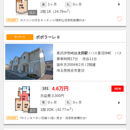
1ヶ月
0ヶ月
敷
礼
2
2階
1K（24.79ｍ
）
ガスコンロ付きキッチン☆/便利な浴室乾燥機付き/
ポポラーレ II
アパート
東武伊勢崎線
太田駅
/ バス妻沼仲町 バス
乗車時間17分 停歩11分
築年月2004年2月 / 2階建
埼玉県熊谷市妻沼
4.6万円
101
NEW
3,300円
0ヶ月
0ヶ月
敷
礼
2
1階
2DK（42.77ｍ
）
TVインターホン完備☆/追い焚き・浴室乾燥機付き/