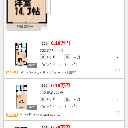
6.18万円
105
3,000円
0ヶ月
0ヶ月
敷
礼
2
1階
ワンルーム（30ｍ
）
IHコンロ付きキッチン/インターネット無料/
6.18万円
203
3,000円
0ヶ月
0ヶ月
敷
礼
2
2階
ワンルーム（30ｍ
）
室内物干し付き☆/2口IHコンロ/
6.78万円
305