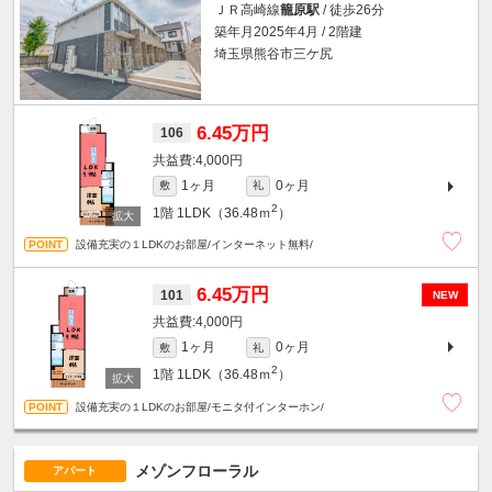
ＪＲ高崎線
籠原駅
/ 徒歩26分
築年月2025年4月 / 2階建
埼玉県熊谷市三ケ尻
6.45万円
106
4,000円
1ヶ月
0ヶ月
敷
礼
2
1階
1LDK（36.48ｍ
）
設備充実の１LDKのお部屋/インターネット無料/
6.45万円
101
NEW
4,000円
1ヶ月
0ヶ月
敷
礼
2
1階
1LDK（36.48ｍ
）
設備充実の１LDKのお部屋/モニタ付インターホン/
メゾンフローラル
アパート