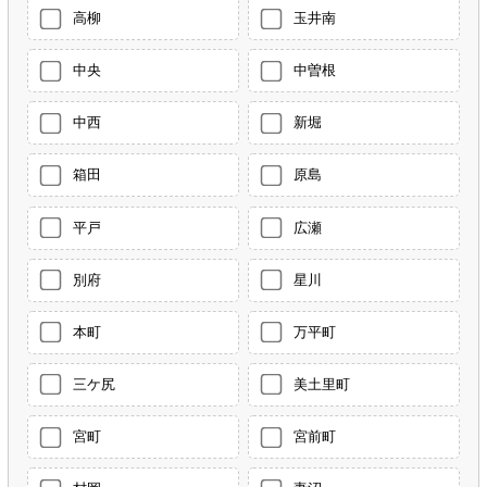
高柳
玉井南
中央
中曽根
中西
新堀
箱田
原島
平戸
広瀬
別府
星川
本町
万平町
三ケ尻
美土里町
宮町
宮前町