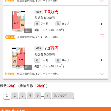
全居室収納完備/インターネット無料/
7.3万円
405
5,000円
0ヶ月
0ヶ月
敷
礼
2
4階
1LDK（46.33ｍ
）
全居室収納完備/インターネット無料/
7.3万円
402
5,000円
0ヶ月
0ヶ月
敷
礼
2
4階
1LDK（46.33ｍ
）
全居室収納完備/インターネット無料/
棟数
128
件 (総物件数：
284
件)
...
1
2
3
4
5
7
次の20件>>