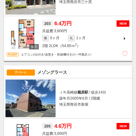
埼玉県熊谷市三ケ尻
6.4万円
203
NEW
3,600円
0ヶ月
1ヶ月
敷
礼
2
2階
2LDK（54.85ｍ
）
エアコン2台付き/追焚き・乾燥機付きの一坪風呂☆/
メゾングラース
アパート
ＪＲ高崎線
籠原駅
/ 徒歩14分
築年月2005年6月 / 2階建
埼玉県熊谷市新堀
4.6万円
205
NEW
3,000円