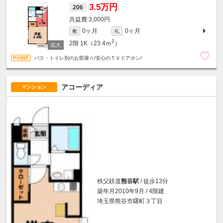
3.5万円
206
3,000円
0ヶ月
0ヶ月
敷
礼
2
2階
1K（23.4ｍ
）
バス・トイレ別のお部屋☆/安心のＴＶドアホン/
アコーディア
マンション
秩父鉄道
熊谷駅
/ 徒歩13分
築年月2010年9月 / 4階建
埼玉県熊谷市曙町３丁目