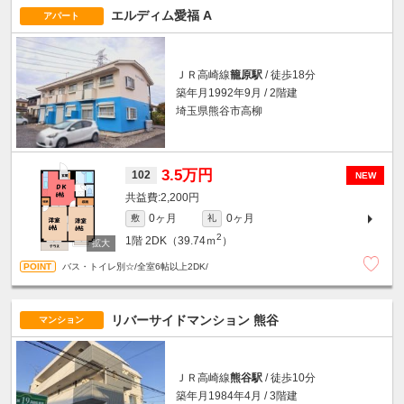
エルディム愛福 A
アパート
ＪＲ高崎線
籠原駅
/ 徒歩18分
築年月1992年9月 / 2階建
埼玉県熊谷市高柳
3.5万円
102
NEW
2,200円
0ヶ月
0ヶ月
敷
礼
2
1階
2DK（39.74ｍ
）
バス・トイレ別☆/全室6帖以上2DK/
リバーサイドマンション 熊谷
マンション
ＪＲ高崎線
熊谷駅
/ 徒歩10分
築年月1984年4月 / 3階建