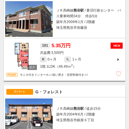
ＪＲ高崎線
熊谷駅
/ 妻沼行政センター バ
ス乗車時間34分 停歩5分
築年月2009年1月 / 2階建
埼玉県熊谷市弥藤吾
5.35万円
101
NEW
3,500円
0ヶ月
1ヶ月
敷
礼
2
1階
1LDK（46.49ｍ
）
モニタ付きインターホン/追い焚き・浴室乾燥付き☆/
G・フォレスト
アパート
ＪＲ高崎線
熊谷駅
/ 徒歩15分
築年月2004年6月 / 2階建
埼玉県熊谷市銀座６丁目