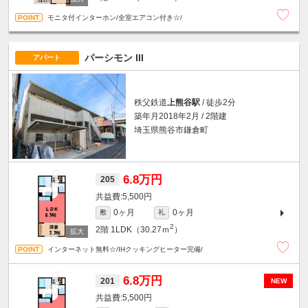
モニタ付インターホン/全室エアコン付き☆/
パーシモン III
アパート
秩父鉄道
上熊谷駅
/ 徒歩2分
築年月2018年2月 / 2階建
埼玉県熊谷市鎌倉町
6.8万円
205
5,500円
0ヶ月
0ヶ月
敷
礼
2
2階
1LDK（30.27ｍ
）
インターネット無料☆/IHクッキングヒーター完備/
6.8万円
201
NEW
5,500円