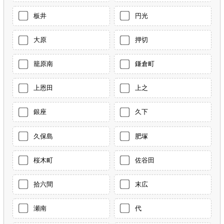
板井
円光
大原
押切
籠原南
鎌倉町
上恩田
上之
銀座
久下
久保島
肥塚
桜木町
佐谷田
拾六間
末広
瀬南
代