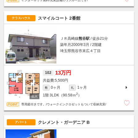
インターネット無料/充実設備のワンルームです/
スマイルコート 2番館
テラスハウス
ＪＲ高崎線
熊谷駅
/ 徒歩21分
築年月2000年3月 / 2階建
埼玉県熊谷市末広４丁目
13万円
102
5,500円
0ヶ月
1ヶ月
敷
礼
2
1階
3LDK（90.58ｍ
）
専用庭付きです。/ウォークインクロゼットもついて収納充実/
クレメント・ガーデニア B
アパート