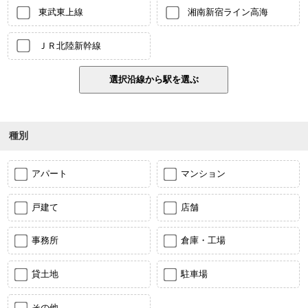
東武東上線
湘南新宿ライン高海
ＪＲ北陸新幹線
種別
アパート
マンション
戸建て
店舗
事務所
倉庫・工場
貸土地
駐車場
その他