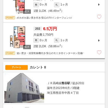
0ヶ月
1ヶ月
敷
礼
2
1階
1LDK（46.49ｍ
）
ポカポカ追い焚き付き/安心のTVインターフォン☆/
6.5万円
202
1,750円
0ヶ月
1ヶ月
敷
礼
2
2階
2LDK（58.86ｍ
）
追い焚き・浴室乾燥機付き/安心のモニタ付インターホン完備/
カレント II
アパート
ＪＲ高崎線
熊谷駅
/ 徒歩20分
築年月2023年6月 / 3階建
埼玉県熊谷市中西４丁目