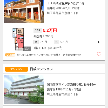
ＪＲ高崎線
籠原駅
/ 徒歩15分
築年月2006年2月 / 2階建
埼玉県熊谷市別府５丁目
5.2万円
102
2,200円
0ヶ月
0ヶ月
敷
礼
2
1階
1LDK（46.49ｍ
）
安心のモニタ付きインターホン☆/追焚き・浴室乾燥機付き/
日成マンション
マンション
湘南新宿ライン高海
熊谷駅
/ 徒歩15分
築年月1988年11月 / 4階建
埼玉県熊谷市銀座５丁目