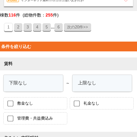
インターネット無料☆/ポカポカ追い焚き付き/
棟数
116
件 (総物件数：
255
件)
...
1
2
3
4
5
6
次の20件>>
条件を絞り込む
賃料
～
敷金なし
礼金なし
管理費・共益費込み