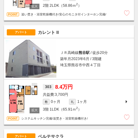
2
2階
2LDK（58.86ｍ
）
追い焚き・浴室乾燥機付き/安心のモニタ付インターホン完備/
カレント II
アパート
ＪＲ高崎線
熊谷駅
/ 徒歩20分
築年月2023年6月 / 3階建
埼玉県熊谷市中西４丁目
8.4万円
303
3,700円
0ヶ月
1ヶ月
敷
礼
2
3階
1LDK（65.91ｍ
）
システムキッチン完備/追焚き・浴室乾燥機付き/
ベルテサクラ
アパート