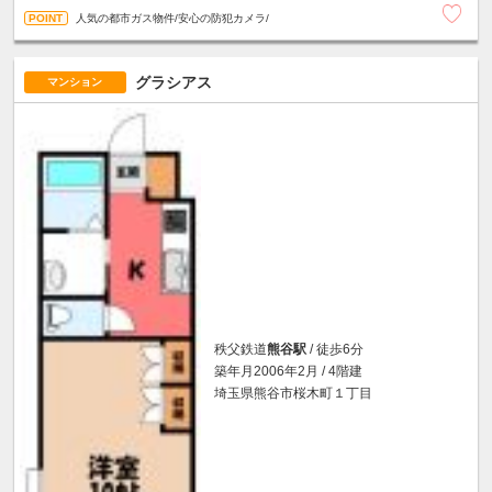
人気の都市ガス物件/安心の防犯カメラ/
グラシアス
マンション
秩父鉄道
熊谷駅
/ 徒歩6分
築年月2006年2月 / 4階建
埼玉県熊谷市桜木町１丁目