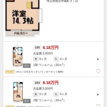
埼玉県熊谷市曙町３丁目
6.18万円
105
3,000円
0ヶ月
0ヶ月
敷
礼
2
1階
ワンルーム（30ｍ
）
IHコンロ付きキッチン/インターネット無料/
6.18万円
203
3,000円
0ヶ月
0ヶ月
敷
礼
2
2階
ワンルーム（30ｍ
）