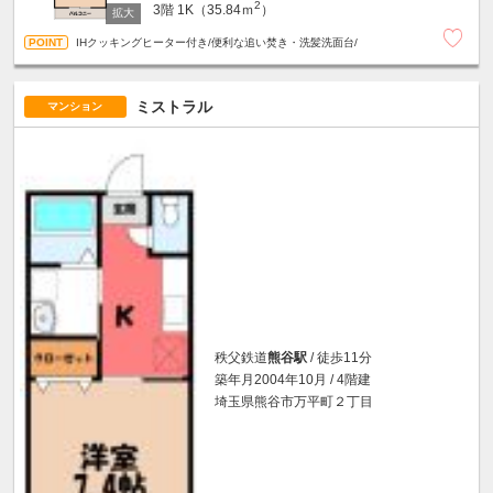
2
3階
1K（35.84ｍ
）
IHクッキングヒーター付き/便利な追い焚き・洗髪洗面台/
ミストラル
マンション
秩父鉄道
熊谷駅
/ 徒歩11分
築年月2004年10月 / 4階建
埼玉県熊谷市万平町２丁目