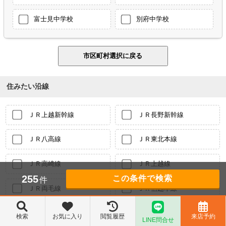
富士見中学校
別府中学校
住みたい沿線
ＪＲ上越新幹線
ＪＲ長野新幹線
ＪＲ八高線
ＪＲ東北本線
ＪＲ高崎線
ＪＲ上越線
255
件
ＪＲ両毛線
ＪＲ信越本線
秩父鉄道
わたらせ渓谷鐵道
検索
お気に入り
閲覧履歴
来店予約
LINE問合せ