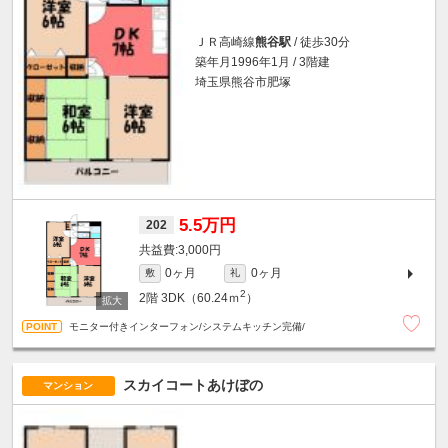
ＪＲ高崎線
熊谷駅
/ 徒歩30分
築年月1996年1月 / 3階建
埼玉県熊谷市肥塚
5.5万円
202
3,000円
0ヶ月
0ヶ月
敷
礼
2
2階
3DK（60.24ｍ
）
モニター付きインターフォン/システムキッチン完備/
スカイコートあけぼの
マンション