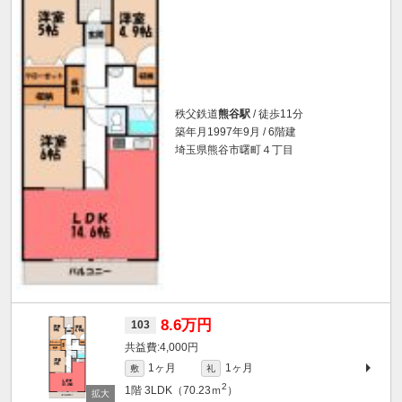
秩父鉄道
熊谷駅
/ 徒歩11分
築年月1997年9月 / 6階建
埼玉県熊谷市曙町４丁目
8.6万円
103
4,000円
1ヶ月
1ヶ月
敷
礼
2
1階
3LDK（70.23ｍ
）