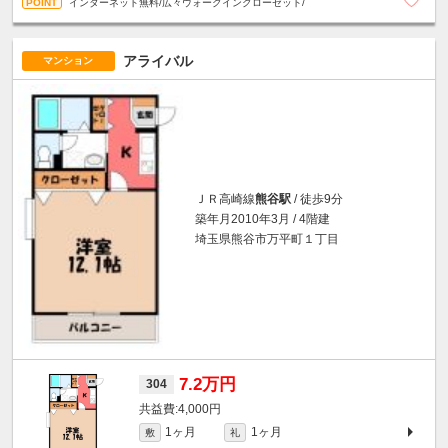
インターネット無料/広々ウォークインクローゼット/
アライバル
マンション
ＪＲ高崎線
熊谷駅
/ 徒歩9分
築年月2010年3月 / 4階建
埼玉県熊谷市万平町１丁目
7.2万円
304
4,000円
1ヶ月
1ヶ月
敷
礼