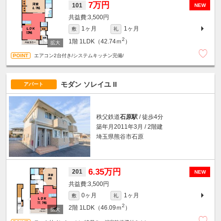
7万円
101
NEW
3,500円
1ヶ月
1ヶ月
敷
礼
2
1階
1LDK（42.74ｍ
）
エアコン2台付き/システムキッチン完備/
モダン ソレイユ II
アパート
秩父鉄道
石原駅
/ 徒歩4分
築年月2011年3月 / 2階建
埼玉県熊谷市石原
6.35万円
201
NEW
3,500円
0ヶ月
1ヶ月
敷
礼
2
2階
1LDK（46.09ｍ
）