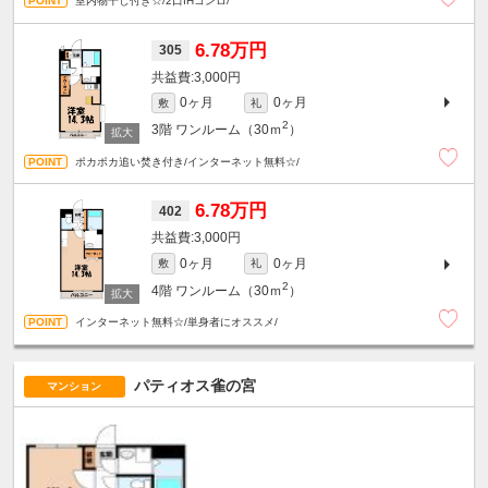
室内物干し付き☆/2口IHコンロ/
6.78万円
305
3,000円
0ヶ月
0ヶ月
敷
礼
2
3階
ワンルーム（30ｍ
）
ポカポカ追い焚き付き/インターネット無料☆/
6.78万円
402
3,000円
0ヶ月
0ヶ月
敷
礼
2
4階
ワンルーム（30ｍ
）
インターネット無料☆/単身者にオススメ/
パティオス雀の宮
マンション