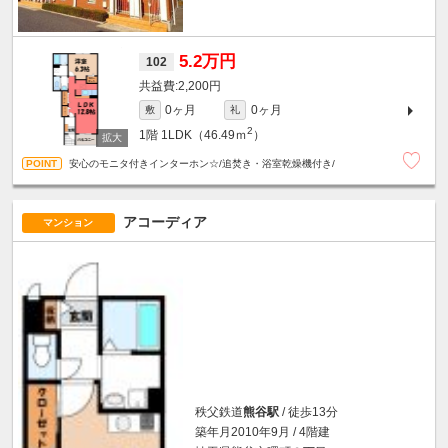
5.2万円
102
2,200円
0ヶ月
0ヶ月
敷
礼
2
1階
1LDK（46.49ｍ
）
安心のモニタ付きインターホン☆/追焚き・浴室乾燥機付き/
アコーディア
マンション
秩父鉄道
熊谷駅
/ 徒歩13分
築年月2010年9月 / 4階建