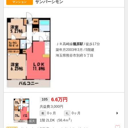
サンパーシモン
マンション
ＪＲ高崎線
籠原駅
/ 徒歩17分
築年月2003年3月 / 5階建
埼玉県熊谷市別府５丁目
6.6万円
105
3,000円
0ヶ月
0ヶ月
敷
礼
2
1階
2LDK（56.4ｍ
）