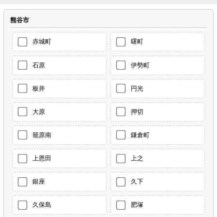
熊谷市
赤城町
曙町
石原
伊勢町
板井
円光
大原
押切
籠原南
鎌倉町
上恩田
上之
銀座
久下
久保島
肥塚