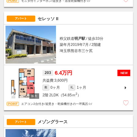
モニタ付インターホン/追焚き・浴室乾燥機付き☆/
セレッソ II
アパート
秩父鉄道
明戸駅
/ 徒歩33分
築年月2019年7月 / 2階建
埼玉県熊谷市三ケ尻
6.4万円
203
NEW
3,600円
0ヶ月
1ヶ月
敷
礼
2
2階
2LDK（54.85ｍ
）
エアコン2台付き/追焚き・乾燥機付きの一坪風呂☆/
メゾングラース
アパート