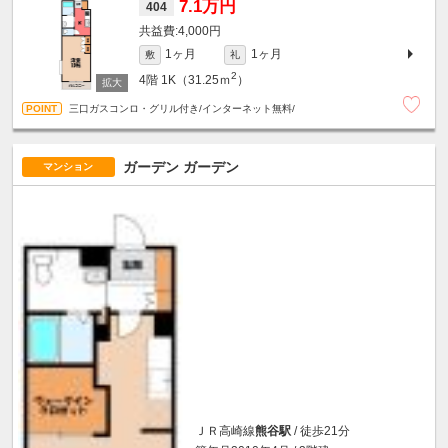
7.1万円
404
4,000円
1ヶ月
1ヶ月
敷
礼
2
4階
1K（31.25ｍ
）
三口ガスコンロ・グリル付き/インターネット無料/
ガーデン ガーデン
マンション
ＪＲ高崎線
熊谷駅
/ 徒歩21分