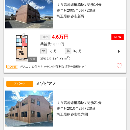
ＪＲ高崎線
籠原駅
/ 徒歩14分
築年月2005年6月 / 2階建
埼玉県熊谷市新堀
4.6万円
205
NEW
3,000円
1ヶ月
0ヶ月
敷
礼
2
2階
1K（24.79ｍ
）
ガスコンロ付きキッチン☆/便利な浴室乾燥機付き/
メゾピアノ
アパート
ＪＲ高崎線
籠原駅
/ 徒歩21分
築年月2010年2月 / 2階建
埼玉県熊谷市拾六間