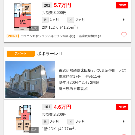
5.7万円
202
NEW
3,000円
1ヶ月
0ヶ月
敷
礼
2
2階
1LDK（41.25ｍ
）
ガスコンロ付システムキッチン/追い焚き・浴室乾燥機付き/
ポポラーレ II
アパート
東武伊勢崎線
太田駅
/ バス妻沼仲町 バス
乗車時間17分 停歩11分
築年月2004年2月 / 2階建
埼玉県熊谷市妻沼
4.6万円
101
NEW
3,300円
0ヶ月
0ヶ月
敷
礼
2
1階
2DK（42.77ｍ
）