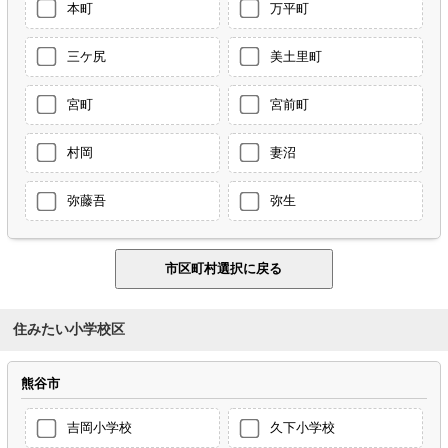
本町
万平町
三ケ尻
美土里町
宮町
宮前町
村岡
妻沼
弥藤吾
弥生
住みたい小学校区
熊谷市
吉岡小学校
久下小学校