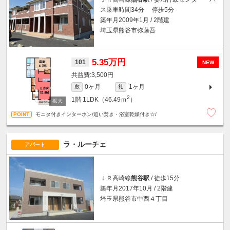
ス乗車時間34分 停歩5分
築年月2009年1月 / 2階建
埼玉県熊谷市弥藤吾
5.35万円
101
NEW
3,500円
0ヶ月
1ヶ月
敷
礼
2
1階
1LDK（46.49ｍ
）
モニタ付きインターホン/追い焚き・浴室乾燥付き☆/
ラ・ルーチェ
アパート
ＪＲ高崎線
熊谷駅
/ 徒歩15分
築年月2017年10月 / 2階建
埼玉県熊谷市中西４丁目