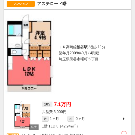
アステロード曙
マンション
ＪＲ高崎線
熊谷駅
/ 徒歩11分
築年月2009年9月 / 4階建
埼玉県熊谷市曙町５丁目
7.1万円
105
3,000円
1ヶ月
0ヶ月
敷
礼
2
1階
1LDK（42.94ｍ
）