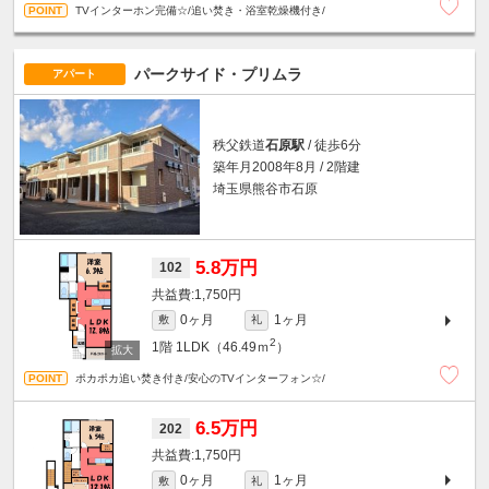
TVインターホン完備☆/追い焚き・浴室乾燥機付き/
パークサイド・プリムラ
アパート
秩父鉄道
石原駅
/ 徒歩6分
築年月2008年8月 / 2階建
埼玉県熊谷市石原
5.8万円
102
1,750円
0ヶ月
1ヶ月
敷
礼
2
1階
1LDK（46.49ｍ
）
ポカポカ追い焚き付き/安心のTVインターフォン☆/
6.5万円
202
1,750円
0ヶ月
1ヶ月
敷
礼