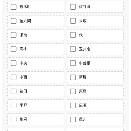
桜木町
佐谷田
拾六間
末広
瀬南
代
高柳
玉井南
中央
中曽根
中西
新堀
箱田
原島
平戸
広瀬
別府
星川