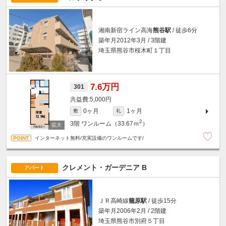
湘南新宿ライン高海
熊谷駅
/ 徒歩6分
築年月2012年3月 / 3階建
埼玉県熊谷市桜木町１丁目
7.6万円
301
5,000円
0ヶ月
1ヶ月
敷
礼
2
3階
ワンルーム（33.67ｍ
）
インターネット無料/充実設備のワンルームです/
クレメント・ガーデニア B
アパート
ＪＲ高崎線
籠原駅
/ 徒歩15分
築年月2006年2月 / 2階建
埼玉県熊谷市別府５丁目