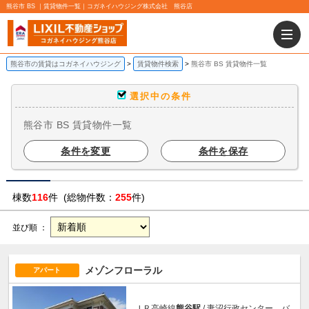
熊谷市 BS ｜賃貸物件一覧｜コガネイハウジング株式会社 熊谷店
熊谷市の賃貸はコガネイハウジング
賃貸物件検索
熊谷市 BS 賃貸物件一覧
選択中の条件
熊谷市 BS 賃貸物件一覧
条件を変更
条件を保存
棟数
116
件 (総物件数：
255
件)
並び順 ：
メゾンフローラル
アパート
ＪＲ高崎線
熊谷駅
/ 妻沼行政センター バ