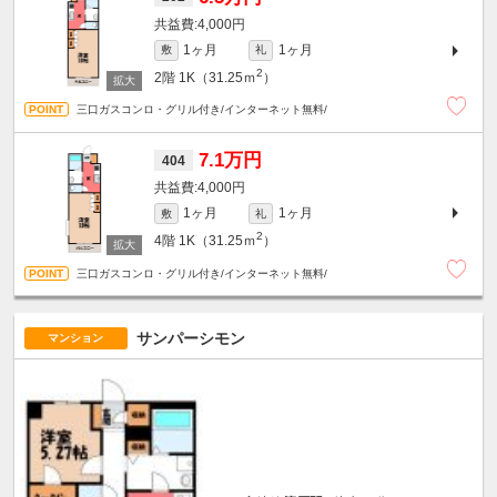
4,000円
1ヶ月
1ヶ月
敷
礼
2
2階
1K（31.25ｍ
）
三口ガスコンロ・グリル付き/インターネット無料/
7.1万円
404
4,000円
1ヶ月
1ヶ月
敷
礼
2
4階
1K（31.25ｍ
）
三口ガスコンロ・グリル付き/インターネット無料/
サンパーシモン
マンション