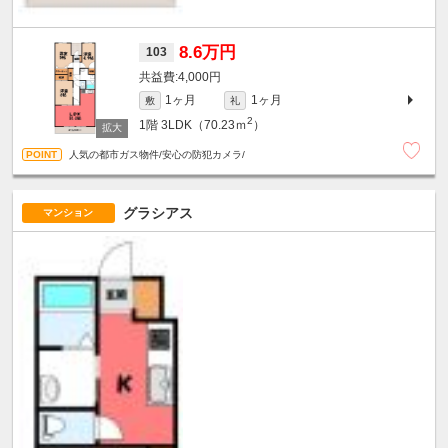
8.6万円
103
4,000円
1ヶ月
1ヶ月
敷
礼
2
1階
3LDK（70.23ｍ
）
人気の都市ガス物件/安心の防犯カメラ/
グラシアス
マンション