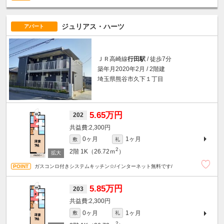
ジュリアス・ハーツ
アパート
ＪＲ高崎線
行田駅
/ 徒歩7分
築年月2020年2月 / 2階建
埼玉県熊谷市久下１丁目
5.65万円
202
2,300円
0ヶ月
1ヶ月
敷
礼
2
2階
1K（26.72ｍ
）
ガスコンロ付きシステムキッチン☆/インターネット無料です/
5.85万円
203
2,300円
0ヶ月
1ヶ月
敷
礼
2