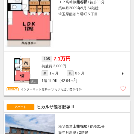
ＪＲ高崎線
熊谷駅
/ 徒歩11分
築年月2009年9月 / 4階建
埼玉県熊谷市曙町５丁目
7.1万円
105
3,000円
1ヶ月
0ヶ月
敷
礼
2
1階
1LDK（42.94ｍ
）
インターネット無料☆/ポカポカ追い焚き付き/
ヒカルサ熊谷肥塚 II
アパート
秩父鉄道
上熊谷駅
/ 徒歩31分
築年月新築 / 2階建