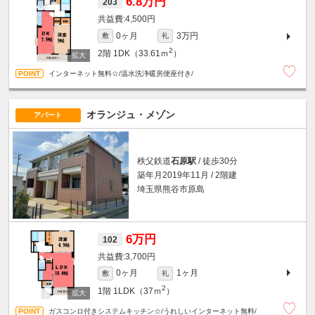
6.8万円
203
4,500円
0ヶ月
3万円
敷
礼
2
2階
1DK（33.61ｍ
）
インターネット無料☆/温水洗浄暖房便座付き/
オランジュ・メゾン
アパート
秩父鉄道
石原駅
/ 徒歩30分
築年月2019年11月 / 2階建
埼玉県熊谷市原島
6万円
102
3,700円
0ヶ月
1ヶ月
敷
礼
2
1階
1LDK（37ｍ
）
ガスコンロ付きシステムキッチン☆/うれしいインターネット無料/