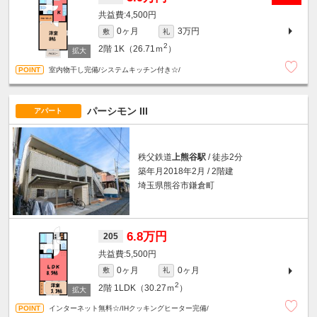
4,500円
0ヶ月
3万円
敷
礼
2
2階
1K（26.71ｍ
）
室内物干し完備/システムキッチン付き☆/
パーシモン III
アパート
秩父鉄道
上熊谷駅
/ 徒歩2分
築年月2018年2月 / 2階建
埼玉県熊谷市鎌倉町
6.8万円
205
5,500円
0ヶ月
0ヶ月
敷
礼
2
2階
1LDK（30.27ｍ
）
インターネット無料☆/IHクッキングヒーター完備/