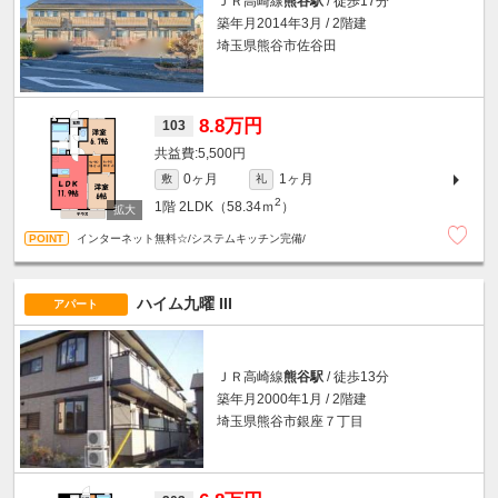
ＪＲ高崎線
熊谷駅
/ 徒歩17分
築年月2014年3月 / 2階建
埼玉県熊谷市佐谷田
8.8万円
103
5,500円
0ヶ月
1ヶ月
敷
礼
2
1階
2LDK（58.34ｍ
）
インターネット無料☆/システムキッチン完備/
ハイム九曜 III
アパート
ＪＲ高崎線
熊谷駅
/ 徒歩13分
築年月2000年1月 / 2階建
埼玉県熊谷市銀座７丁目