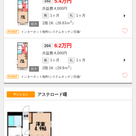
5.4万円
102
4,000円
1ヶ月
1ヶ月
敷
礼
2
1階
1K（26.63ｍ
）
インターネット無料/システムキッチン完備/
6.2万円
204
4,000円
1ヶ月
1ヶ月
敷
礼
2
2階
1K（29.9ｍ
）
インターネット無料/システムキッチン完備/
アステロード曙
マンション