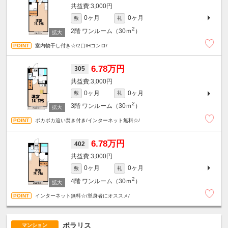
3,000円
0ヶ月
0ヶ月
敷
礼
2
2階
ワンルーム（30ｍ
）
室内物干し付き☆/2口IHコンロ/
6.78万円
305
3,000円
0ヶ月
0ヶ月
敷
礼
2
3階
ワンルーム（30ｍ
）
ポカポカ追い焚き付き/インターネット無料☆/
6.78万円
402
3,000円
0ヶ月
0ヶ月
敷
礼
2
4階
ワンルーム（30ｍ
）
インターネット無料☆/単身者にオススメ/
ポラリス
マンション