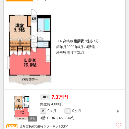
ＪＲ高崎線
籠原駅
/ 徒歩7分
築年月2009年4月 / 4階建
埼玉県熊谷市新堀
7.3万円
301
4,000円
0ヶ月
0ヶ月
敷
礼
2
3階
1LDK（46.33ｍ
）
全居室収納完備/インターネット無料/