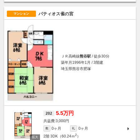
パティオス雀の宮
マンション
ＪＲ高崎線
熊谷駅
/ 徒歩30分
築年月1996年1月 / 3階建
埼玉県熊谷市肥塚
5.5万円
202
3,000円
0ヶ月
0ヶ月
敷
礼
2
2階
3DK（60.24ｍ
）