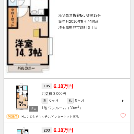
秩父鉄道
熊谷駅
/ 徒歩13分
築年月2010年9月 / 4階建
埼玉県熊谷市曙町３丁目
6.18万円
105
3,000円
0ヶ月
0ヶ月
敷
礼
2
1階
ワンルーム（30ｍ
）
IHコンロ付きキッチン/インターネット無料/
6.18万円
203