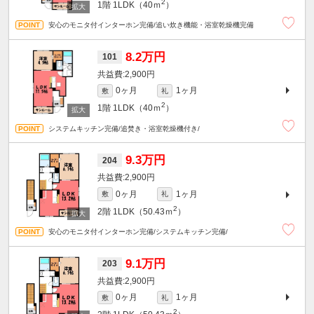
2
1階
1LDK（40ｍ
）
安心のモニタ付インターホン完備/追い炊き機能・浴室乾燥機完備
8.2万円
101
2,900円
0ヶ月
1ヶ月
敷
礼
2
1階
1LDK（40ｍ
）
システムキッチン完備/追焚き・浴室乾燥機付き/
9.3万円
204
2,900円
0ヶ月
1ヶ月
敷
礼
2
2階
1LDK（50.43ｍ
）
安心のモニタ付インターホン完備/システムキッチン完備/
9.1万円
203
2,900円
0ヶ月
1ヶ月
敷
礼
2