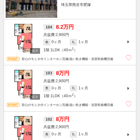
埼玉県熊谷市肥塚
8.2万円
104
2,900円
0ヶ月
1ヶ月
敷
礼
2
1階
1LDK（40ｍ
）
安心のモニタ付インターホン完備/追い炊き機能・浴室乾燥機完備
8万円
103
2,900円
0ヶ月
1ヶ月
敷
礼
2
1階
1LDK（40ｍ
）
安心のモニタ付インターホン完備/追い炊き機能・浴室乾燥機完備
8万円
102
2,900円
0ヶ月
1ヶ月
敷
礼