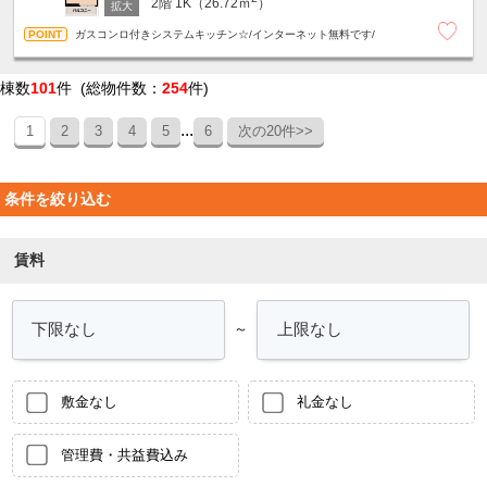
2階
1K（26.72ｍ
）
ガスコンロ付きシステムキッチン☆/インターネット無料です/
棟数
101
件 (総物件数：
254
件)
...
1
2
3
4
5
6
次の20件>>
条件を絞り込む
賃料
～
敷金なし
礼金なし
管理費・共益費込み