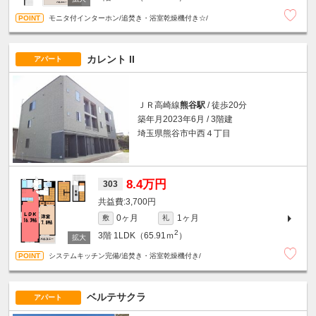
モニタ付インターホン/追焚き・浴室乾燥機付き☆/
カレント II
アパート
ＪＲ高崎線
熊谷駅
/ 徒歩20分
築年月2023年6月 / 3階建
埼玉県熊谷市中西４丁目
8.4万円
303
3,700円
0ヶ月
1ヶ月
敷
礼
2
3階
1LDK（65.91ｍ
）
システムキッチン完備/追焚き・浴室乾燥機付き/
ベルテサクラ
アパート