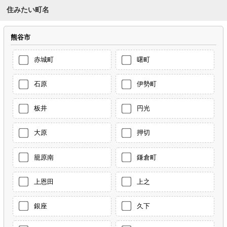
住みたい町名
熊谷市
赤城町
曙町
石原
伊勢町
板井
円光
大原
押切
籠原南
鎌倉町
上恩田
上之
銀座
久下