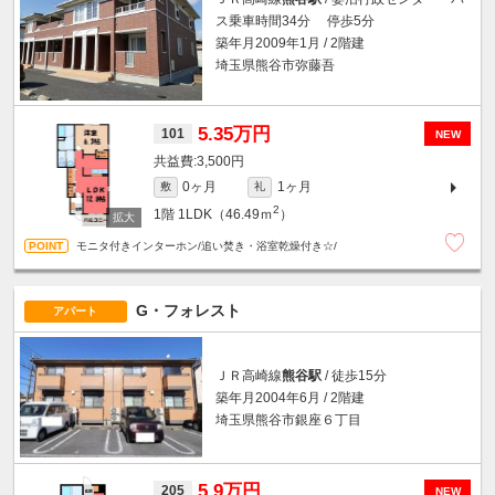
ス乗車時間34分 停歩5分
築年月2009年1月 / 2階建
埼玉県熊谷市弥藤吾
5.35万円
101
NEW
3,500円
0ヶ月
1ヶ月
敷
礼
2
1階
1LDK（46.49ｍ
）
モニタ付きインターホン/追い焚き・浴室乾燥付き☆/
G・フォレスト
アパート
ＪＲ高崎線
熊谷駅
/ 徒歩15分
築年月2004年6月 / 2階建
埼玉県熊谷市銀座６丁目
5.9万円
205
NEW