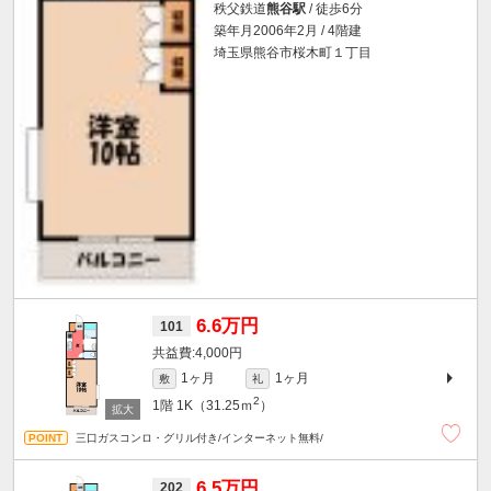
秩父鉄道
熊谷駅
/ 徒歩6分
築年月2006年2月 / 4階建
埼玉県熊谷市桜木町１丁目
6.6万円
101
4,000円
1ヶ月
1ヶ月
敷
礼
2
1階
1K（31.25ｍ
）
三口ガスコンロ・グリル付き/インターネット無料/
6.5万円
202