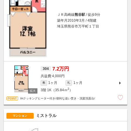
ＪＲ高崎線
熊谷駅
/ 徒歩9分
築年月2010年3月 / 4階建
埼玉県熊谷市万平町１丁目
7.2万円
304
4,000円
1ヶ月
1ヶ月
敷
礼
2
3階
1K（35.84ｍ
）
IHクッキングヒーター付き/便利な追い焚き・洗髪洗面台/
ミストラル
マンション