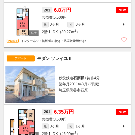
6.8万円
201
NEW
5,500円
0ヶ月
0ヶ月
敷
礼
2
2階
1LDK（30.27ｍ
）
インターネット無料/追い焚き・浴室乾燥機付き/
モダン ソレイユ II
アパート
秩父鉄道
石原駅
/ 徒歩4分
築年月2011年3月 / 2階建
埼玉県熊谷市石原
6.35万円
201
NEW
3,500円
0ヶ月
1ヶ月
敷
礼
2
2階
1LDK（46.09ｍ
）