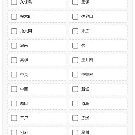
久保島
肥塚
桜木町
佐谷田
拾六間
末広
瀬南
代
高柳
玉井南
中央
中曽根
中西
新堀
箱田
原島
平戸
広瀬
別府
星川