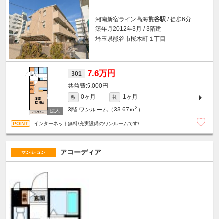
湘南新宿ライン高海
熊谷駅
/ 徒歩6分
築年月2012年3月 / 3階建
埼玉県熊谷市桜木町１丁目
7.6万円
301
5,000円
0ヶ月
1ヶ月
敷
礼
2
3階
ワンルーム（33.67ｍ
）
インターネット無料/充実設備のワンルームです/
アコーディア
マンション