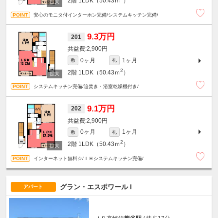
2階
1LDK（50.43ｍ
）
安心のモニタ付インターホン完備/システムキッチン完備/
9.3万円
201
2,900円
0ヶ月
1ヶ月
敷
礼
2
2階
1LDK（50.43ｍ
）
システムキッチン完備/追焚き・浴室乾燥機付き/
9.1万円
202
2,900円
0ヶ月
1ヶ月
敷
礼
2
2階
1LDK（50.43ｍ
）
インターネット無料☆/ＩＨシステムキッチン完備/
グラン・エスポワール I
アパート