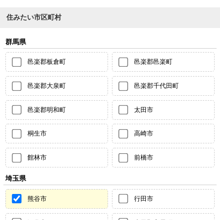
住みたい市区町村
群馬県
邑楽郡板倉町
邑楽郡邑楽町
邑楽郡大泉町
邑楽郡千代田町
邑楽郡明和町
太田市
桐生市
高崎市
館林市
前橋市
埼玉県
熊谷市
行田市