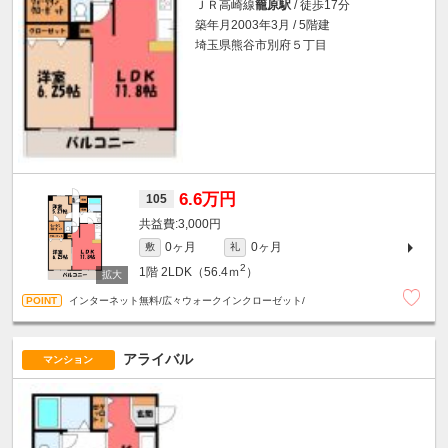
ＪＲ高崎線
籠原駅
/ 徒歩17分
築年月2003年3月 / 5階建
埼玉県熊谷市別府５丁目
6.6万円
105
3,000円
0ヶ月
0ヶ月
敷
礼
2
1階
2LDK（56.4ｍ
）
インターネット無料/広々ウォークインクローゼット/
アライバル
マンション