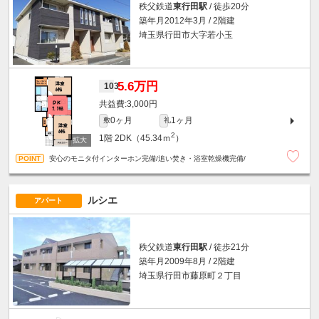
秩父鉄道
東行田駅
/ 徒歩20分
築年月2012年3月 / 2階建
埼玉県行田市大字若小玉
5.6万円
103
3,000円
0ヶ月
1ヶ月
敷
礼
2
1階
2DK（45.34ｍ
）
安心のモニタ付インターホン完備/追い焚き・浴室乾燥機完備/
ルシエ
アパート
秩父鉄道
東行田駅
/ 徒歩21分
築年月2009年8月 / 2階建
埼玉県行田市藤原町２丁目