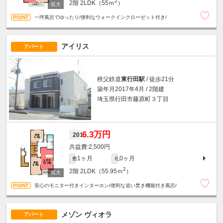
2
2階
2LDK（55ｍ
）
一坪風呂でゆったり/便利なウォークインクローゼット付き/
アイリス
アパート
秩父鉄道
東行田駅
/ 徒歩21分
築年月2017年4月 / 2階建
埼玉県行田市藤原町３丁目
6.3万円
201
2,500円
1ヶ月
0ヶ月
敷
礼
2
2階
2LDK（55.95ｍ
）
安心のモニター付きインターホン/便利な追い焚き機能付き風呂/
メゾン ヴィオラ
アパート