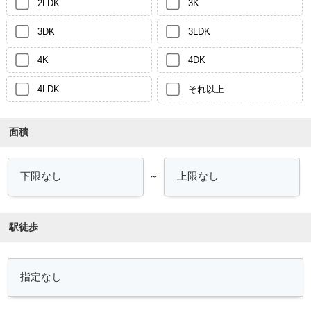
2LDK
3K
3DK
3LDK
4K
4DK
4LDK
それ以上
面積
～
駅徒歩