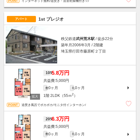
インターネット無料/追焚き・浴室乾燥機付き☆/
1st プレジオ
アパート
秩父鉄道
武州荒木駅
/ 徒歩22分
築年月2006年3月 / 2階建
埼玉県行田市藤原町２丁目
5.8万円
105
5,000円
0ヶ月
0ヶ月
敷
礼
2
1階
2LDK（55ｍ
）
追焚き風呂でポカポカ/モニタ付インターホン/
6.3万円
205
5,000円
0ヶ月
0ヶ月
敷
礼