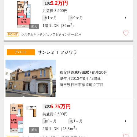
5.2万円
102
3,500円
1ヶ月
0ヶ月
敷
礼
2
1階
1LDK（36ｍ
）
システムキッチン/カメラ付きインターホン/
サンレミ T フジワラ
アパート
秩父鉄道
東行田駅
/ 徒歩20分
築年月2013年8月 / 2階建
埼玉県行田市藤原町２丁目
5.75万円
203
3,500円
0ヶ月
1ヶ月
敷
礼
2
2階
1LDK（43.8ｍ
）