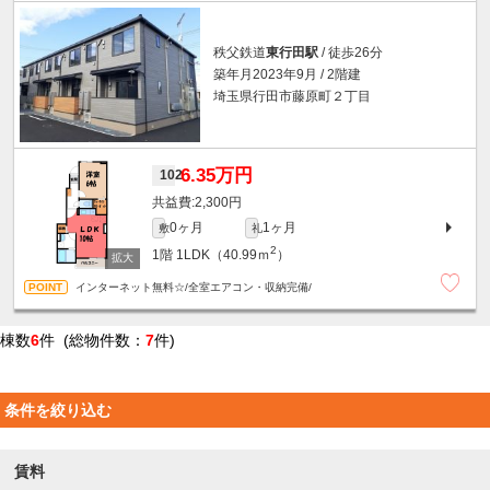
秩父鉄道
東行田駅
/ 徒歩26分
築年月2023年9月 / 2階建
埼玉県行田市藤原町２丁目
6.35万円
102
2,300円
0ヶ月
1ヶ月
敷
礼
2
1階
1LDK（40.99ｍ
）
インターネット無料☆/全室エアコン・収納完備/
棟数
6
件 (総物件数：
7
件)
条件を絞り込む
賃料