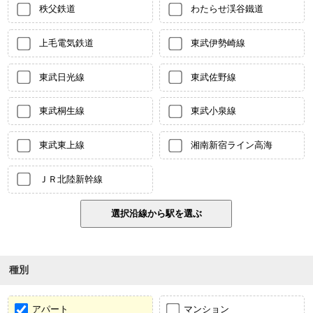
秩父鉄道
わたらせ渓谷鐵道
上毛電気鉄道
東武伊勢崎線
東武日光線
東武佐野線
東武桐生線
東武小泉線
東武東上線
湘南新宿ライン高海
ＪＲ北陸新幹線
種別
アパート
マンション