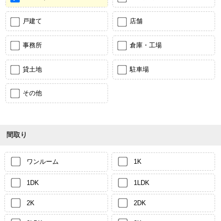
戸建て
店舗
事務所
倉庫・工場
貸土地
駐車場
その他
間取り
ワンルーム
1K
1DK
1LDK
2K
2DK