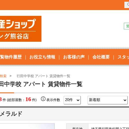
覧物件履歴
お役立ち情報
お客様の声
会社概要
スタ
検索
行田中学校 アパート 賃貸物件一覧
田中学校 アパート 賃貸物件一覧
8
16
件 (総部屋数：
件)
表示件数
メラルド