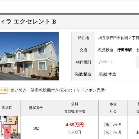
ィラ エクセレント B
所在地
埼玉県行田市佐間２丁
交通
秩父鉄道
行田市駅
徒
物件種別
アパート
階数/構造
2階建/木造
追い焚き・浴室乾燥機付き/安心のＴＶドアホン完備/
賃料
敷金
間取図
部屋番号
共益費/管理費
礼金
4.65万円
0ヶ月
敷
102
1,700円
0ヶ月
礼
4