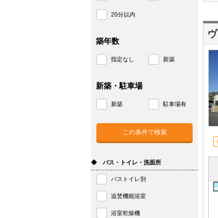
20分以内
ヴ
築年数
指定なし
新築
新築・駐車場
新築
駐車場有
◆ バス・トイレ・洗面所
バストイレ別
追焚機能浴室
浴室乾燥機