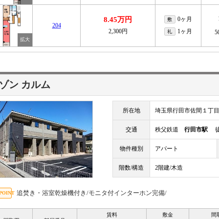
8.45万円
0ヶ月
敷
204
2,300円
1ヶ月
礼
5
ゾン カルム
所在地
埼玉県行田市佐間１丁
交通
秩父鉄道
行田市駅
徒
物件種別
アパート
階数/構造
2階建/木造
追焚き・浴室乾燥機付き/モニタ付インターホン完備/
賃料
敷金
間