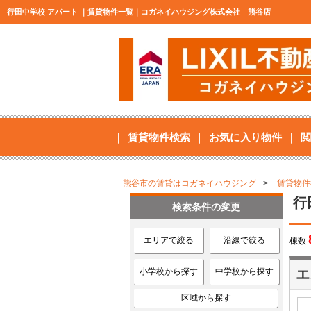
行田中学校 アパート ｜賃貸物件一覧｜コガネイハウジング株式会社 熊谷店
賃貸物件検索
お気に入り物件
閲
熊谷市の賃貸はコガネイハウジング
賃貸物件
行
検索条件の変更
エリアで絞る
沿線で絞る
棟数
小学校から探す
中学校から探す
エ
区域から探す