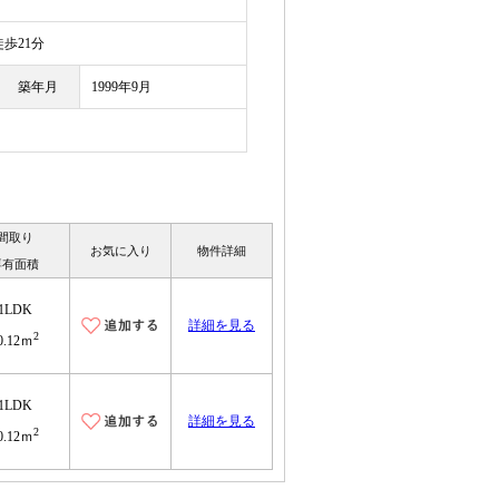
目
歩21分
築年月
1999年9月
間取り
お気に入り
物件詳細
専有面積
1LDK
詳細を見る
2
0.12ｍ
1LDK
詳細を見る
2
0.12ｍ