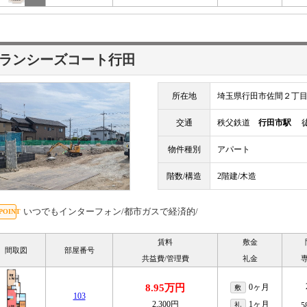
ランシーズコート行田
所在地
埼玉県行田市佐間２丁
交通
秩父鉄道
行田市駅
徒
物件種別
アパート
階数/構造
2階建/木造
いつでもインターフォン/都市ガスで経済的/
賃料
敷金
間取図
部屋番号
共益費/管理費
礼金
8.95万円
0ヶ月
敷
103
2,300円
1ヶ月
礼
5