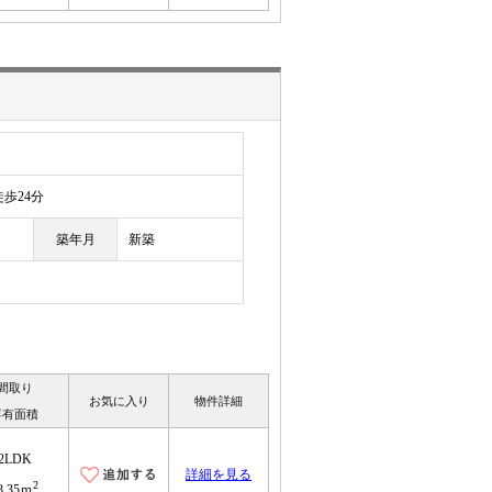
目
歩24分
築年月
新築
間取り
お気に入り
物件詳細
専有面積
2LDK
詳細を見る
2
8.35ｍ