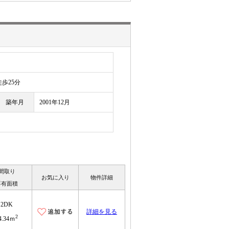
目
歩25分
築年月
2001年12月
間取り
お気に入り
物件詳細
専有面積
2DK
詳細を見る
2
4.34ｍ