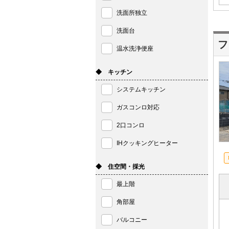
洗面所独立
洗面台
フ
温水洗浄便座
◆ キッチン
システムキッチン
ガスコンロ対応
2口コンロ
IHクッキングヒーター
◆ 住空間・採光
最上階
角部屋
バルコニー