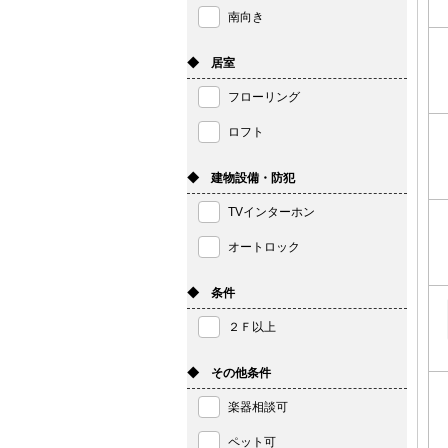
南向き
◆ 居室
フローリング
ロフト
◆ 建物設備・防犯
TVインターホン
オートロック
◆ 条件
２Ｆ以上
◆ その他条件
楽器相談可
ペット可