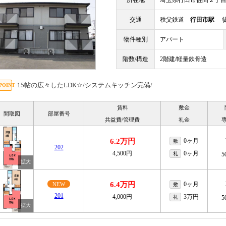
所在地
埼玉県行田市佐間２丁
交通
秩父鉄道
行田市駅
徒
物件種別
アパート
階数/構造
2階建/軽量鉄骨造
15帖の広々したLDK☆/システムキッチン完備/
賃料
敷金
間取図
部屋番号
共益費/管理費
礼金
6.2万円
0ヶ月
敷
202
4,500円
0ヶ月
礼
5
6.4万円
0ヶ月
NEW
敷
201
4,000円
3万円
礼
5