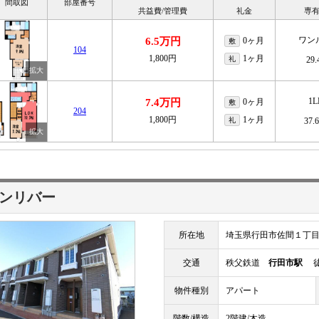
間取図
部屋番号
共益費/管理費
礼金
専
ワン
6.5万円
0ヶ月
敷
104
1,800円
1ヶ月
礼
29
1
7.4万円
0ヶ月
敷
204
1,800円
1ヶ月
礼
37.
ンリバー
所在地
埼玉県行田市佐間１丁
交通
秩父鉄道
行田市駅
徒
物件種別
アパート
階数/構造
2階建/木造