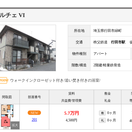
ルチェ VI
所在地
埼玉県行田市緑町
交通
秩父鉄道
行田市駅
徒
物件種別
アパート
階数/構造
2階建/軽量鉄骨造
ウォークインクローゼット付き/追い焚き付きの浴室/
賃料
敷金
間取図
部屋番号
共益費/管理費
礼金
5.7万円
0ヶ月
NEW
敷
201
4,500円
0ヶ月
礼
4