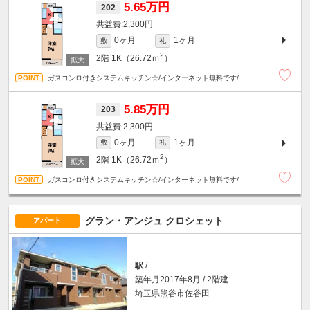
5.65万円
202
2,300円
0ヶ月
1ヶ月
敷
礼
2
2階
1K（26.72ｍ
）
ガスコンロ付きシステムキッチン☆/インターネット無料です/
5.85万円
203
2,300円
0ヶ月
1ヶ月
敷
礼
2
2階
1K（26.72ｍ
）
ガスコンロ付きシステムキッチン☆/インターネット無料です/
グラン・アンジュ クロシェット
アパート
駅
/
築年月2017年8月 / 2階建
埼玉県熊谷市佐谷田