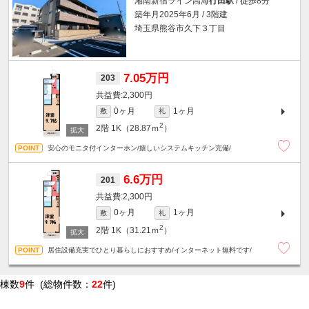
湘南新宿ライン高海
行田駅
/ 徒歩8分
築年月2025年6月 / 3階建
埼玉県熊谷市久下３丁目
7.05万円
203
2,300円
0ヶ月
1ヶ月
敷
礼
2
2階
1K（28.87ｍ
）
安心のモニタ付インターホン/嬉しいシステムキッチン完備/
6.6万円
201
2,300円
0ヶ月
1ヶ月
敷
礼
2
2階
1K（31.21ｍ
）
居住設備充実でひとり暮らしにおすすめ/インターネット無料です/
棟数
9
件 (総物件数：
22
件)