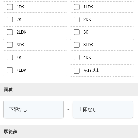
1DK
1LDK
2K
2DK
2LDK
3K
3DK
3LDK
4K
4DK
4LDK
それ以上
面積
～
駅徒歩