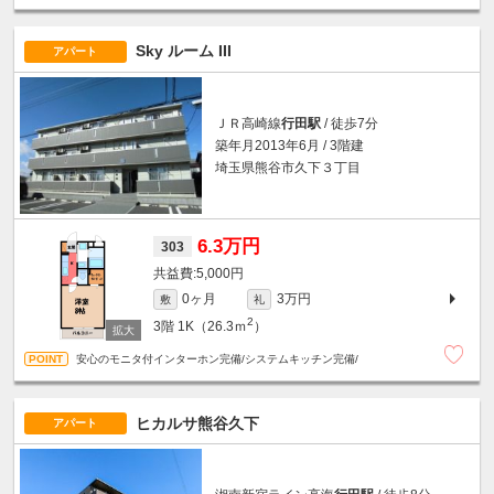
Sky ルーム III
アパート
ＪＲ高崎線
行田駅
/ 徒歩7分
築年月2013年6月 / 3階建
埼玉県熊谷市久下３丁目
6.3万円
303
5,000円
0ヶ月
3万円
敷
礼
2
3階
1K（26.3ｍ
）
安心のモニタ付インターホン完備/システムキッチン完備/
ヒカルサ熊谷久下
アパート