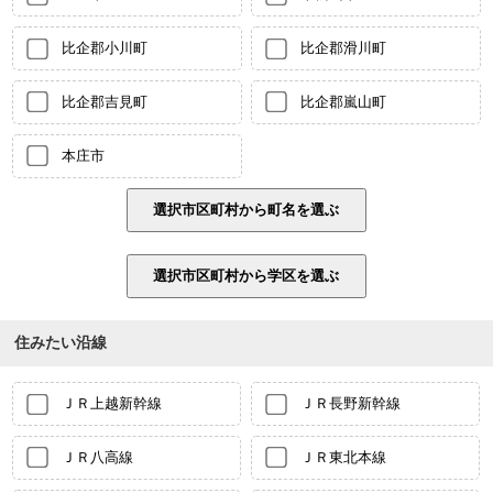
比企郡小川町
比企郡滑川町
比企郡吉見町
比企郡嵐山町
本庄市
住みたい沿線
ＪＲ上越新幹線
ＪＲ長野新幹線
ＪＲ八高線
ＪＲ東北本線