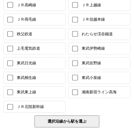
ＪＲ高崎線
ＪＲ上越線
ＪＲ両毛線
ＪＲ信越本線
秩父鉄道
わたらせ渓谷鐵道
上毛電気鉄道
東武伊勢崎線
東武日光線
東武佐野線
東武桐生線
東武小泉線
東武東上線
湘南新宿ライン高海
ＪＲ北陸新幹線