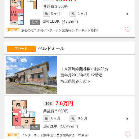
3,500円
0ヶ月
1ヶ月
敷
礼
2
2階
1LDK（43.8ｍ
）
安心のモニタ付インターホン完備/インターネット無料/
ベルドミール
アパート
ＪＲ高崎線
熊谷駅
/ 徒歩21分
築年月2012年3月 / 2階建
埼玉県熊谷市久下
7.6万円
103
5,000円
0ヶ月
0ヶ月
敷
礼
2
1階
2DK（50.47ｍ
）
インターネット無料/追い焚き機能付き一坪風呂/