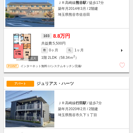
ＪＲ高崎線
熊谷駅
/ 徒歩17分
築年月2014年3月 / 2階建
埼玉県熊谷市佐谷田
8.8万円
103
5,500円
0ヶ月
1ヶ月
敷
礼
2
1階
2LDK（58.34ｍ
）
インターネット無料☆/システムキッチン完備/
ジュリアス・ハーツ
アパート
ＪＲ高崎線
行田駅
/ 徒歩7分
築年月2020年2月 / 2階建
埼玉県熊谷市久下１丁目