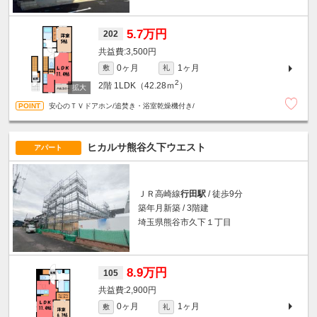
5.7万円
202
3,500円
0ヶ月
1ヶ月
敷
礼
2
2階
1LDK（42.28ｍ
）
安心のＴＶドアホン/追焚き・浴室乾燥機付き/
ヒカルサ熊谷久下ウエスト
アパート
ＪＲ高崎線
行田駅
/ 徒歩9分
築年月新築 / 3階建
埼玉県熊谷市久下１丁目
8.9万円
105
2,900円
0ヶ月
1ヶ月
敷
礼