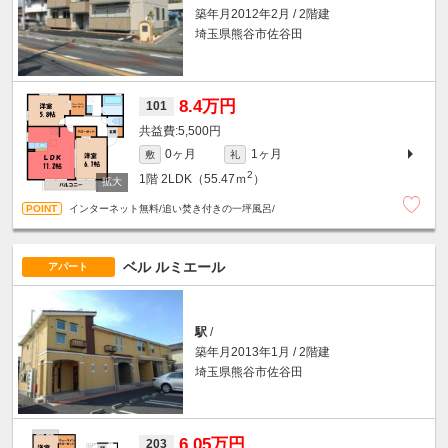
築年月2012年2月 / 2階建
埼玉県熊谷市佐谷田
8.4万円
101
5,500円
0ヶ月
1ヶ月
敷
礼
2
1階
2LDK（55.47ｍ
）
インターネット無料/追い焚き付きの一坪風呂/
ベル ルミエール
アパート
駅
/
築年月2013年1月 / 2階建
埼玉県熊谷市佐谷田
6.05万円
203