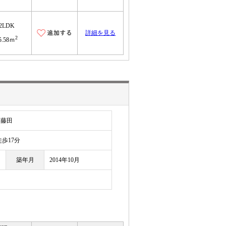
2LDK
詳細を見る
2
5.58ｍ
字藤田
歩17分
築年月
2014年10月