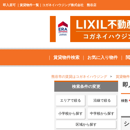
即入居可 ｜賃貸物件一覧｜コガネイハウジング株式会社 熊谷店
賃貸物件検索
お気に入り物件
閲
熊谷市の賃貸はコガネイハウジング
賃貸物件
即
検索条件の変更
エリアで絞る
沿線で絞る
棟数
小学校から探す
中学校から探す
シ
区域から探す