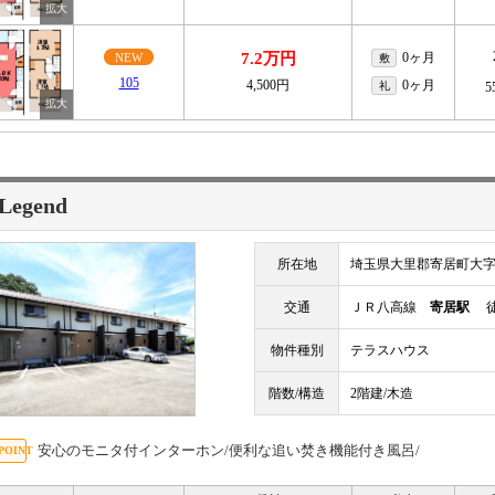
7.2万円
0ヶ月
NEW
敷
105
4,500円
0ヶ月
礼
5
Legend
所在地
埼玉県大里郡寄居町大
交通
ＪＲ八高線
寄居駅
徒
物件種別
テラスハウス
階数/構造
2階建/木造
安心のモニタ付インターホン/便利な追い焚き機能付き風呂/