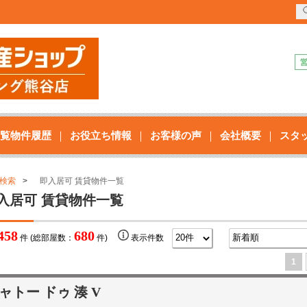
覧物件履歴
お役立ち情報
お客様の声
会社概要
スタ
検索
即入居可 賃貸物件一覧
入居可 賃貸物件一覧
458
680
件 (総部屋数：
件)
表示件数
1
ャトー ドゥ 湊 V