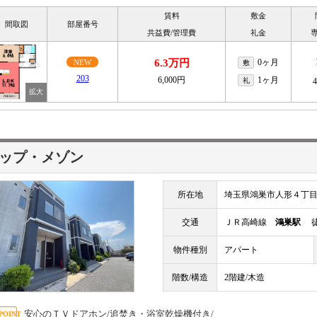
賃料
敷金
間取図
部屋番号
共益費/管理費
礼金
6.3万円
0ヶ月
NEW
敷
203
6,000円
1ヶ月
礼
ップ・メゾン
所在地
埼玉県鴻巣市人形４丁
交通
ＪＲ高崎線
鴻巣駅
徒
物件種別
アパート
階数/構造
2階建/木造
安心のＴＶドアホン/追焚き・浴室乾燥機付き/