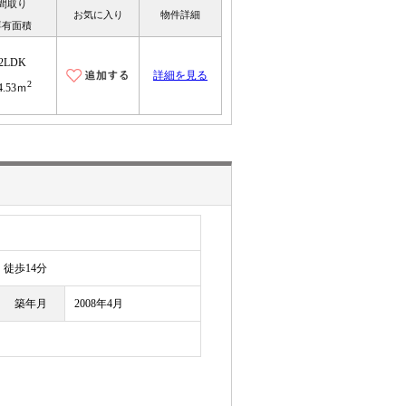
間取り
お気に入り
物件詳細
専有面積
2LDK
詳細を見る
2
4.53ｍ
徒歩14分
築年月
2008年4月