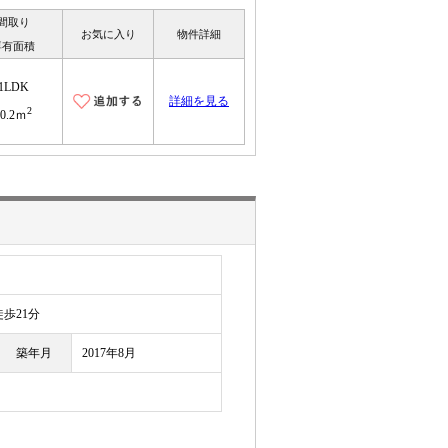
間取り
お気に入り
物件詳細
専有面積
1LDK
詳細を見る
2
40.2ｍ
目
歩21分
築年月
2017年8月