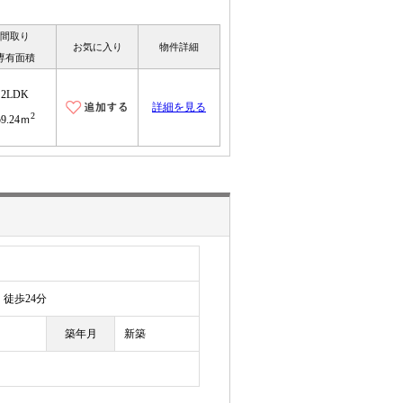
間取り
お気に入り
物件詳細
専有面積
2LDK
詳細を見る
2
59.24ｍ
徒歩24分
築年月
新築