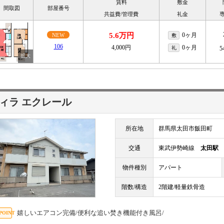
賃料
敷金
間取図
部屋番号
共益費/管理費
礼金
5.6万円
0ヶ月
NEW
敷
106
4,000円
0ヶ月
礼
5
ィラ エクレール
所在地
群馬県太田市飯田町
交通
東武伊勢崎線
太田駅
物件種別
アパート
階数/構造
2階建/軽量鉄骨造
嬉しいエアコン完備/便利な追い焚き機能付き風呂/