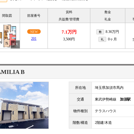
賃料
敷金
間取図
部屋番号
共益費/管理費
礼金
7.1万円
8.36万円
NEW
敷
201
3,500円
0ヶ月
礼
AMILIA B
所在地
埼玉県加須市馬内
交通
東武伊勢崎線
加須駅
物件種別
テラスハウス
階数/構造
2階建/木造