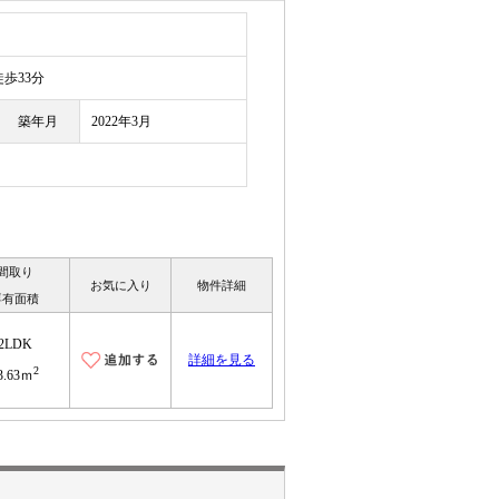
歩33分
築年月
2022年3月
間取り
お気に入り
物件詳細
専有面積
2LDK
詳細を見る
2
3.63ｍ