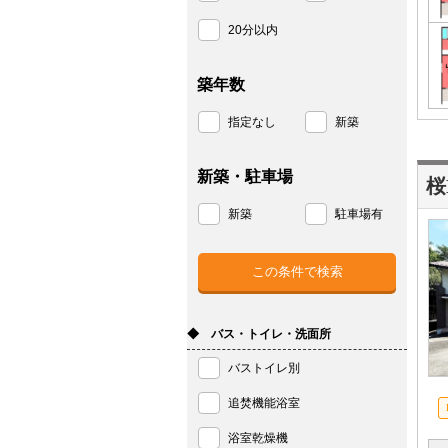
20分以内
築年数
指定なし
新築
新築・駐車場
桜
新築
駐車場有
◆ バス・トイレ・洗面所
バストイレ別
追焚機能浴室
浴室乾燥機