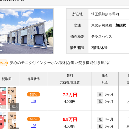
所在地
埼玉県加須市馬内
交通
東武伊勢崎線
加須駅
物件種別
テラスハウス
階数/構造
2階建/木造
安心のモニタ付インターホン/便利な追い焚き機能付き風呂/
賃料
敷金
間取図
部屋番号
共益費/管理費
礼金
7.2万円
0ヶ月
NEW
敷
101
4,500円
0ヶ月
礼
5
6.9万円
0ヶ月
NEW
敷
103
4,500円
0ヶ月
礼
5