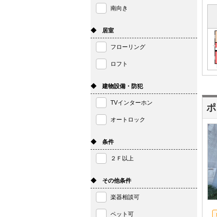
南向き
◆ 居室
フローリング
ロフト
◆ 建物設備・防犯
TVインターホン
ポ
オートロック
◆ 条件
２Ｆ以上
◆ その他条件
楽器相談可
ペット可