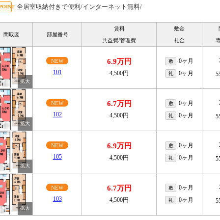
全居室収納付きで便利/インターネット無料/
賃料
敷金
間取図
部屋番号
共益費/管理費
礼金
6.9万円
0ヶ月
NEW
敷
101
4,500円
0ヶ月
礼
5
6.7万円
0ヶ月
NEW
敷
102
4,500円
0ヶ月
礼
5
6.9万円
0ヶ月
NEW
敷
105
4,500円
0ヶ月
礼
5
6.7万円
0ヶ月
NEW
敷
103
4,500円
0ヶ月
礼
5