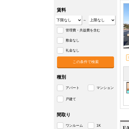
賃料
～
管理費・共益費を含む
敷金なし
礼金なし
種別
アパート
マンション
戸建て
間取り
ワンルーム
1K
F