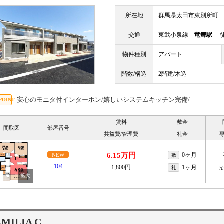
所在地
群馬県太田市東別所町
交通
東武小泉線
竜舞駅
徒
物件種別
アパート
階数/構造
2階建/木造
安心のモニタ付インターホン/嬉しいシステムキッチン完備/
賃料
敷金
間取図
部屋番号
共益費/管理費
礼金
6.15万円
0ヶ月
NEW
敷
104
1,800円
1ヶ月
礼
5
AMILIA C