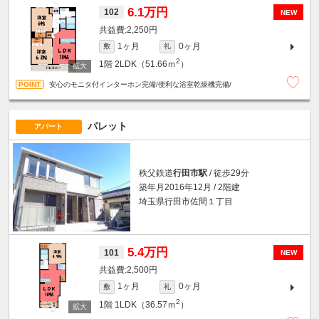
6.1万円
102
NEW
2,250円
1ヶ月
0ヶ月
敷
礼
2
1階
2LDK（51.66ｍ
）
安心のモニタ付インターホン完備/便利な浴室乾燥機完備/
パレット
アパート
秩父鉄道
行田市駅
/ 徒歩29分
築年月2016年12月 / 2階建
埼玉県行田市佐間１丁目
5.4万円
101
NEW
2,500円
1ヶ月
0ヶ月
敷
礼
2
1階
1LDK（36.57ｍ
）