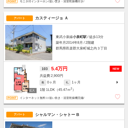
モニタ付インターホン/追い焚き・浴室乾燥機付き/
カスティージョ Ａ
アパート
東武小泉線
小泉町駅
/ 徒歩13分
築年月2014年8月 / 2階建
群馬県邑楽郡大泉町城之内３丁目
5.4万円
103
NEW
2,900円
0ヶ月
1ヶ月
敷
礼
2
1階
1LDK（45.47ｍ
）
インターネット無料☆/追い炊き・浴室乾燥機完備/
シャルマン・シャトー B
アパート