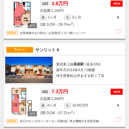
3.8万円
103
NEW
1,100円
1ヶ月
0ヶ月
敷
礼
2
1階
1LDK（39.74ｍ
）
全室南東向きの明るいお部屋/広々12.7帖リビング/
サンリット II
アパート
東武東上線
高坂駅
/ 徒歩16分
築年月2014年4月 / 2階建
埼玉県東松山市あずま町１丁目
7.3万円
202
NEW
2,300円
0ヶ月
10.95万円
敷
礼
2
2階
2LDK（57.21ｍ
）
安心のモニタ付インターホン完備/追い焚き機能付き浴室完備/