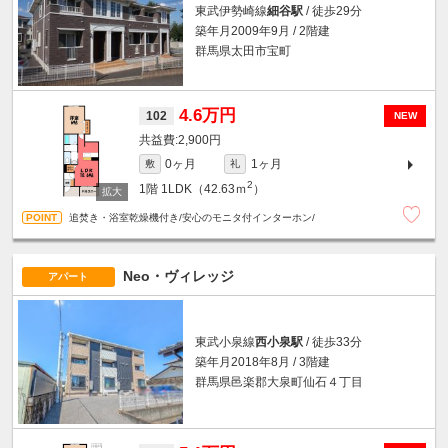
東武伊勢崎線
細谷駅
/ 徒歩29分
築年月2009年9月 / 2階建
群馬県太田市宝町
4.6万円
102
NEW
2,900円
0ヶ月
1ヶ月
敷
礼
2
1階
1LDK（42.63ｍ
）
追焚き・浴室乾燥機付き/安心のモニタ付インターホン/
Neo・ヴィレッジ
アパート
東武小泉線
西小泉駅
/ 徒歩33分
築年月2018年8月 / 3階建
群馬県邑楽郡大泉町仙石４丁目