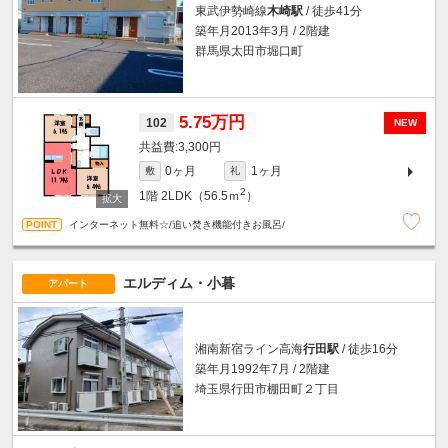
東武伊勢崎線
木崎駅
/ 徒歩41分
築年月2013年3月 / 2階建
群馬県太田市堀口町
5.75万円
102
NEW
3,300円
0ヶ月
1ヶ月
敷
礼
2
1階
2LDK（56.5ｍ
）
インターネット無料☆/追い焚き機能付きお風呂/
エルディム・小暮
アパート
湘南新宿ライン高海
行田駅
/ 徒歩16分
築年月1992年7月 / 2階建
埼玉県行田市棚田町２丁目