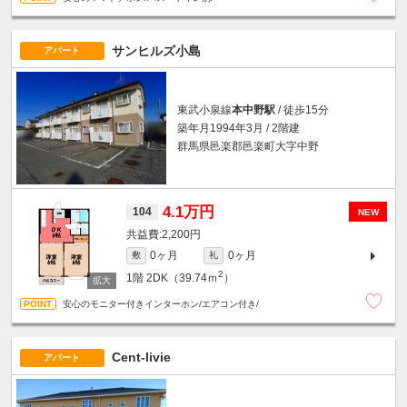
サンヒルズ小島
アパート
東武小泉線
本中野駅
/ 徒歩15分
築年月1994年3月 / 2階建
群馬県邑楽郡邑楽町大字中野
4.1万円
104
NEW
2,200円
0ヶ月
0ヶ月
敷
礼
2
1階
2DK（39.74ｍ
）
安心のモニター付きインターホン/エアコン付き/
Cent-livie
アパート