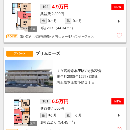
4.9万円
102
NEW
2,800円
0ヶ月
0ヶ月
敷
礼
2
1階
2DK（44.34ｍ
）
追い焚き・浴室乾燥機付き/モニター付きインターフォン/
プリムローズ
アパート
ＪＲ高崎線
本庄駅
/ 徒歩22分
築年月2008年12月 / 3階建
埼玉県本庄市小島１丁目
6.5万円
101
NEW
4,500円
0ヶ月
1ヶ月
敷
礼
2
1階
2LDK（54.45ｍ
）