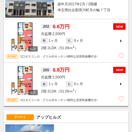
築年月2017年2月 / 2階建
埼玉県比企郡滑川町月の輪７丁目
6.6万円
202
NEW
2,500円
1ヶ月
0ヶ月
敷
礼
2
2階
2LDK（51.09ｍ
）
2口ガスコンロ・グリル付キッチン/便利な浴室乾燥機付き/
6.8万円
205
NEW
2,500円
1ヶ月
0ヶ月
敷
礼
2
2階
2LDK（51.09ｍ
）
2口ガスコンロ・グリル付キッチン/便利な浴室乾燥機付き/
アップヒルズ
アパート