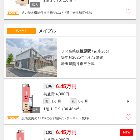
2階
2K（37.16ｍ
）
追い焚き機能付き浴槽/のんびり過ごせる和室付き/
メイプル
アパート
ＪＲ高崎線
籠原駅
/ 徒歩26分
築年月2025年4月 / 2階建
埼玉県熊谷市三ケ尻
6.45万円
106
4,000円
1ヶ月
0ヶ月
敷
礼
2
1階
1LDK（36.48ｍ
）
設備充実の１LDKのお部屋/インターネット無料/
6.45万円
101
NEW