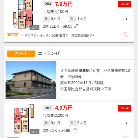
7.9万円
204
NEW
4,100円
0ヶ月
1ヶ月
敷
礼
2
2階
2LDK（59.55ｍ
）
ＩＨシステムキッチン完備/追焚き・浴室乾燥機付き/
エトランゼ
アパート
ＪＲ高崎線
鴻巣駅
/ 丸貫 バス乗車時間13
分 停歩5分
築年月2002年11月 / 2階建
埼玉県比企郡吉見町東野２丁目
4.9万円
202
NEW
2,200円
0ヶ月
0ヶ月
敷
礼
2
2階
2DK（54.66ｍ
）