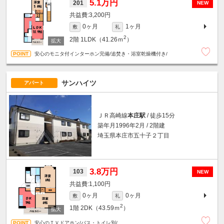
5.1万円
201
NEW
3,200円
0ヶ月
1ヶ月
敷
礼
2
2階
1LDK（41.26ｍ
）
安心のモニタ付インターホン完備/追焚き・浴室乾燥機付き/
サンハイツ
アパート
ＪＲ高崎線
本庄駅
/ 徒歩15分
築年月1996年2月 / 2階建
埼玉県本庄市五十子２丁目
3.8万円
103
NEW
1,100円
0ヶ月
0ヶ月
敷
礼
2
1階
2DK（43.59ｍ
）
安心のＴＶドアホン/バス・トイレ別/