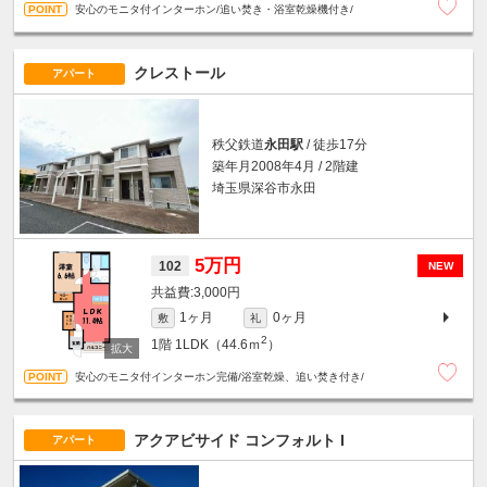
安心のモニタ付インターホン/追い焚き・浴室乾燥機付き/
クレストール
アパート
秩父鉄道
永田駅
/ 徒歩17分
築年月2008年4月 / 2階建
埼玉県深谷市永田
5万円
102
NEW
3,000円
1ヶ月
0ヶ月
敷
礼
2
1階
1LDK（44.6ｍ
）
安心のモニタ付インターホン完備/浴室乾燥、追い焚き付き/
アクアビサイド コンフォルト I
アパート