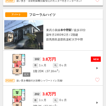
追い焚き・浴室乾燥機完備/安心のモニター付きインターホン/
フローラルハイツ
アパート
東武小泉線
本中野駅
/ 徒歩10分
築年月1993年2月 / 2階建
群馬県邑楽郡邑楽町大字中野
3.8万円
102
NEW
1ヶ月
0ヶ月
敷
礼
2
1階
2DK（37.16ｍ
）
追い焚き機能付き浴槽/シャワートイレ完備/
3.8万円
202
1ヶ月
0ヶ月
敷
礼
2