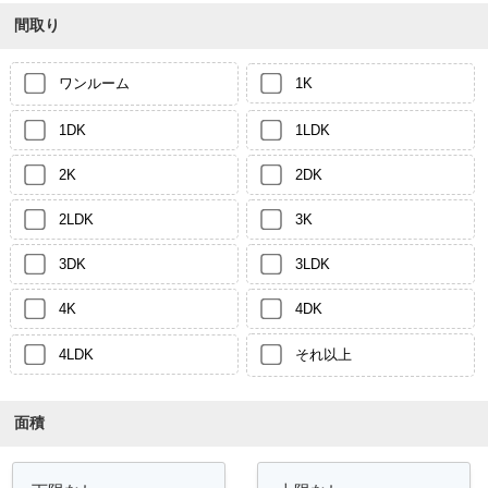
間取り
ワンルーム
1K
1DK
1LDK
2K
2DK
2LDK
3K
3DK
3LDK
4K
4DK
4LDK
それ以上
面積