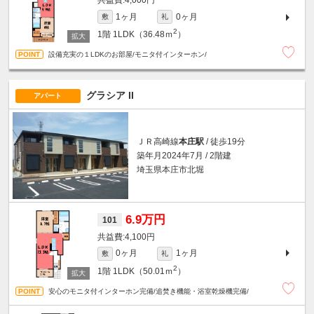
4,000円
1ヶ月
0ヶ月
敷
礼
2
1階
1LDK（36.48ｍ
）
設備充実の１LDKのお部屋/モニタ付インターホン/
グラシア II
アパート
ＪＲ高崎線
本庄駅
/ 徒歩19分
築年月2024年7月 / 2階建
埼玉県本庄市北堀
6.9万円
101
4,100円
0ヶ月
1ヶ月
敷
礼
2
1階
1LDK（50.01ｍ
）
安心のモニタ付インターホン完備/追焚き機能・浴室乾燥機完備/