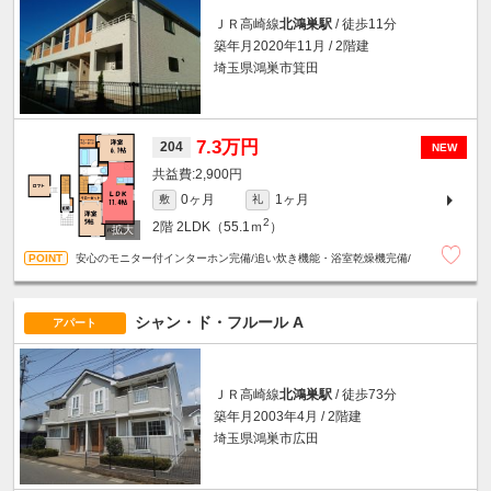
ＪＲ高崎線
北鴻巣駅
/ 徒歩11分
築年月2020年11月 / 2階建
埼玉県鴻巣市箕田
7.3万円
204
NEW
2,900円
0ヶ月
1ヶ月
敷
礼
2
2階
2LDK（55.1ｍ
）
安心のモニター付インターホン完備/追い炊き機能・浴室乾燥機完備/
シャン・ド・フルール A
アパート
ＪＲ高崎線
北鴻巣駅
/ 徒歩73分
築年月2003年4月 / 2階建
埼玉県鴻巣市広田