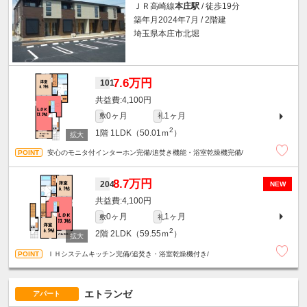
ＪＲ高崎線
本庄駅
/ 徒歩19分
築年月2024年7月 / 2階建
埼玉県本庄市北堀
7.6万円
101
4,100円
0ヶ月
1ヶ月
敷
礼
2
1階
1LDK（50.01ｍ
）
安心のモニタ付インターホン完備/追焚き機能・浴室乾燥機完備/
8.7万円
204
NEW
4,100円
0ヶ月
1ヶ月
敷
礼
2
2階
2LDK（59.55ｍ
）
ＩＨシステムキッチン完備/追焚き・浴室乾燥機付き/
エトランゼ
アパート