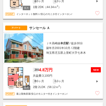
0ヶ月
0ヶ月
敷
礼
2
1階
2DK（44.34ｍ
）
インターネット無料☆/安心のモニタ付インターホン/
サンセール Ａ
アパート
ＪＲ高崎線
本庄駅
/ 徒歩30分
築年月2001年10月 / 2階建
埼玉県児玉郡上里町大字七本木
4.8万円
201
NEW
3,100円
0ヶ月
0ヶ月
敷
礼
2
2階
2LDK（58.12ｍ
）
最上階角部屋/安心のモニター付きインターホン/