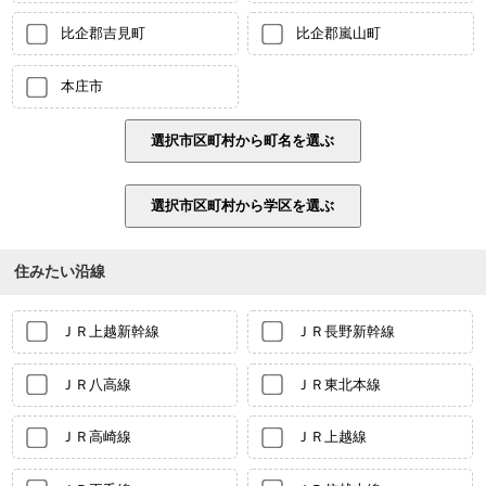
比企郡吉見町
比企郡嵐山町
本庄市
住みたい沿線
ＪＲ上越新幹線
ＪＲ長野新幹線
ＪＲ八高線
ＪＲ東北本線
ＪＲ高崎線
ＪＲ上越線