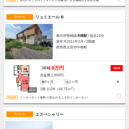
安心のモニタ付インターホン完備/追い焚き機能付き浴室完備/
リュミエール B
アパート
東武伊勢崎線
木崎駅
/ 徒歩10分
築年月2011年3月 / 2階建
群馬県太田市中根町
4.9万円
103
NEW
2,900円
0ヶ月
1ヶ月
敷
礼
2
1階
1LDK（44.75ｍ
）
インターネット無料☆/安心のモニタ付インターホン/
エスぺシャリー
アパート