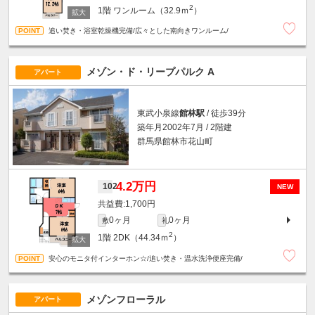
2
1階
ワンルーム（32.9ｍ
）
追い焚き・浴室乾燥機完備/広々とした南向きワンルーム/
メゾン・ド・リープパルク A
アパート
東武小泉線
館林駅
/ 徒歩39分
築年月2002年7月 / 2階建
群馬県館林市花山町
4.2万円
102
NEW
1,700円
0ヶ月
0ヶ月
敷
礼
2
1階
2DK（44.34ｍ
）
安心のモニタ付インターホン☆/追い焚き・温水洗浄便座完備/
メゾンフローラル
アパート