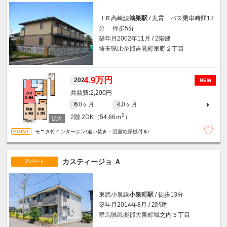
ＪＲ高崎線
鴻巣駅
/ 丸貫 バス乗車時間13
分 停歩5分
築年月2002年11月 / 2階建
埼玉県比企郡吉見町東野２丁目
4.9万円
202
NEW
2,200円
0ヶ月
0ヶ月
敷
礼
2
2階
2DK（54.66ｍ
）
モニタ付インターホン/追い焚き・浴室乾燥機付き/
カスティージョ Ａ
アパート
東武小泉線
小泉町駅
/ 徒歩13分
築年月2014年8月 / 2階建
群馬県邑楽郡大泉町城之内３丁目