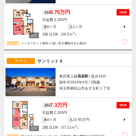
5.75万円
102
NEW
3,300円
0ヶ月
1ヶ月
敷
礼
2
1階
2LDK（56.5ｍ
）
インターネット無料☆/追い焚き機能付きお風呂/
サンリット II
アパート
東武東上線
高坂駅
/ 徒歩16分
築年月2014年4月 / 2階建
埼玉県東松山市あずま町１丁目
7.3万円
202
NEW
2,300円
0ヶ月
10.95万円
敷
礼
2
2階
2LDK（57.21ｍ
）