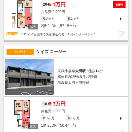
5.1万円
204
NEW
2,900円
0ヶ月
1ヶ月
敷
礼
2
2階
2LDK（57.15ｍ
）
エアコン2台完備で快適/安心のモニタ付インターホン☆/
ケイズ コージー I
アパート
東武小泉線
太田駅
/ 徒歩14分
築年月2025年8月 / 2階建
群馬県太田市熊野町
8.3万円
103
2,300円
0ヶ月
1ヶ月
敷
礼
2
1階
2LDK（50.47ｍ
）