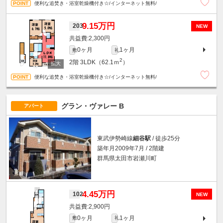
便利な追焚き・浴室乾燥機付き☆/インターネット無料/
9.15万円
203
NEW
2,300円
0ヶ月
1ヶ月
敷
礼
2
2階
3LDK（62.1ｍ
）
便利な追焚き・浴室乾燥機付き☆/インターネット無料/
グラン・ヴァレー B
アパート
東武伊勢崎線
細谷駅
/ 徒歩25分
築年月2009年7月 / 2階建
群馬県太田市岩瀬川町
4.45万円
102
NEW
2,900円
0ヶ月
1ヶ月
敷
礼