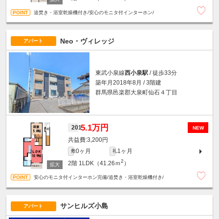
追焚き・浴室乾燥機付き/安心のモニタ付インターホン/
Neo・ヴィレッジ
アパート
東武小泉線
西小泉駅
/ 徒歩33分
築年月2018年8月 / 3階建
群馬県邑楽郡大泉町仙石４丁目
5.1万円
201
NEW
3,200円
0ヶ月
1ヶ月
敷
礼
2
2階
1LDK（41.26ｍ
）
安心のモニタ付インターホン完備/追焚き・浴室乾燥機付き/
サンヒルズ小島
アパート