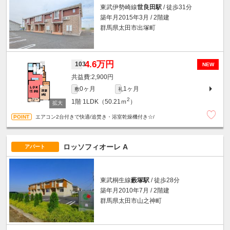
東武伊勢崎線
世良田駅
/ 徒歩31分
築年月2015年3月 / 2階建
群馬県太田市出塚町
4.6万円
103
NEW
2,900円
0ヶ月
1ヶ月
敷
礼
2
1階
1LDK（50.21ｍ
）
エアコン2台付きで快適/追焚き・浴室乾燥機付き☆/
ロッソフィオーレ A
アパート
東武桐生線
藪塚駅
/ 徒歩28分
築年月2010年7月 / 2階建
群馬県太田市山之神町