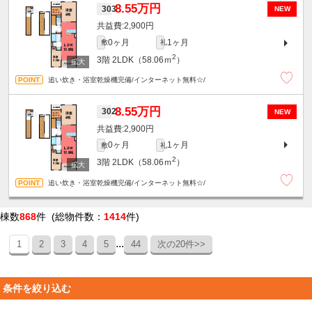
8.55万円
303
NEW
2,900円
0ヶ月
1ヶ月
敷
礼
2
3階
2LDK（58.06ｍ
）
追い炊き・浴室乾燥機完備/インターネット無料☆/
8.55万円
302
NEW
2,900円
0ヶ月
1ヶ月
敷
礼
2
3階
2LDK（58.06ｍ
）
追い炊き・浴室乾燥機完備/インターネット無料☆/
棟数
868
件 (総物件数：
1414
件)
...
1
2
3
4
5
44
次の20件>>
条件を絞り込む