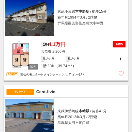
東武小泉線
本中野駅
/ 徒歩15分
築年月1994年3月 / 2階建
群馬県邑楽郡邑楽町大字中野
4.1万円
104
NEW
2,200円
0ヶ月
0ヶ月
敷
礼
2
1階
2DK（39.74ｍ
）
安心のモニター付きインターホン/エアコン付き/
Cent-livie
アパート
東武伊勢崎線
木崎駅
/ 徒歩41分
築年月2013年3月 / 2階建
群馬県太田市堀口町