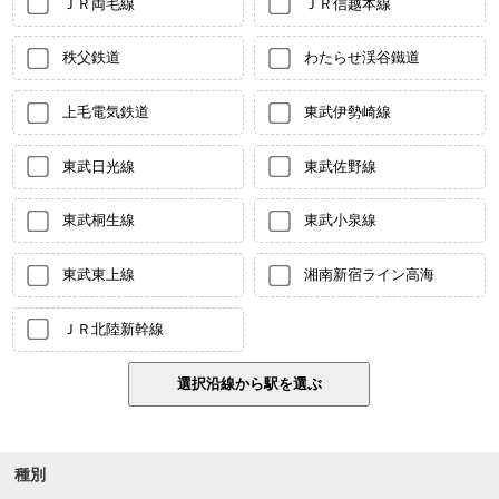
ＪＲ両毛線
ＪＲ信越本線
秩父鉄道
わたらせ渓谷鐵道
上毛電気鉄道
東武伊勢崎線
東武日光線
東武佐野線
東武桐生線
東武小泉線
東武東上線
湘南新宿ライン高海
ＪＲ北陸新幹線
種別