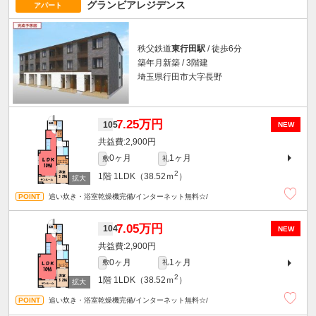
グランビアレジデンス
アパート
秩父鉄道
東行田駅
/ 徒歩6分
築年月新築 / 3階建
埼玉県行田市大字長野
7.25万円
105
NEW
2,900円
0ヶ月
1ヶ月
敷
礼
2
1階
1LDK（38.52ｍ
）
追い炊き・浴室乾燥機完備/インターネット無料☆/
7.05万円
104
NEW
2,900円
0ヶ月
1ヶ月
敷
礼
2
1階
1LDK（38.52ｍ
）
追い炊き・浴室乾燥機完備/インターネット無料☆/