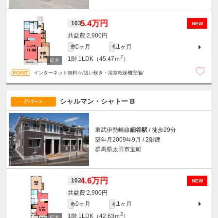
5.4万円
103
NEW
2,900円
0ヶ月
1ヶ月
敷
礼
2
1階
1LDK（45.47ｍ
）
インターネット無料☆/追い炊き・浴室乾燥機完備/
シャルマン・シャトー B
アパート
東武伊勢崎線
細谷駅
/ 徒歩29分
築年月2009年9月 / 2階建
群馬県太田市宝町
4.6万円
102
NEW
2,900円
0ヶ月
1ヶ月
敷
礼
2
1階
1LDK（42.63ｍ
）