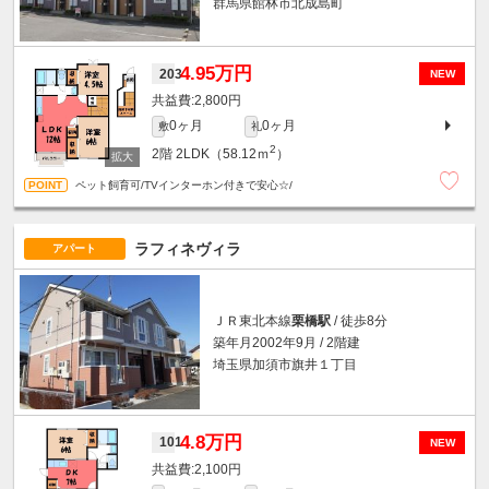
群馬県館林市北成島町
4.95万円
203
NEW
2,800円
0ヶ月
0ヶ月
敷
礼
2
2階
2LDK（58.12ｍ
）
ペット飼育可/TVインターホン付きで安心☆/
ラフィネヴィラ
アパート
ＪＲ東北本線
栗橋駅
/ 徒歩8分
築年月2002年9月 / 2階建
埼玉県加須市旗井１丁目
4.8万円
101
NEW
2,100円