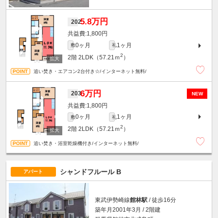
5.8万円
202
1,800円
0ヶ月
1ヶ月
敷
礼
2
2階
2LDK（57.21ｍ
）
追い焚き・エアコン2台付き☆/インターネット無料/
6万円
203
NEW
1,800円
0ヶ月
1ヶ月
敷
礼
2
2階
2LDK（57.21ｍ
）
追い焚き・浴室乾燥機付き/インターネット無料/
シャンドフルール B
アパート
東武伊勢崎線
館林駅
/ 徒歩16分
築年月2001年3月 / 2階建