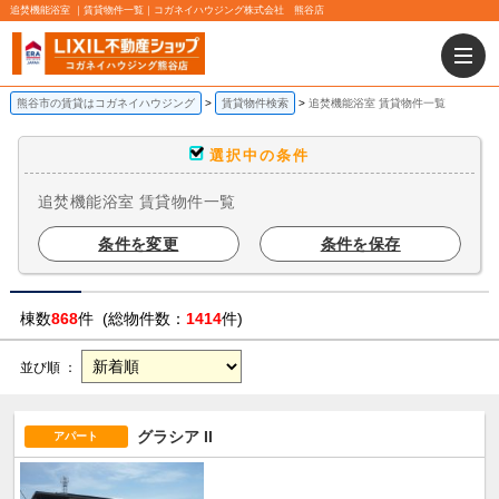
追焚機能浴室 ｜賃貸物件一覧｜コガネイハウジング株式会社 熊谷店
熊谷市の賃貸はコガネイハウジング
賃貸物件検索
追焚機能浴室 賃貸物件一覧
選択中の条件
追焚機能浴室 賃貸物件一覧
条件を変更
条件を保存
棟数
868
件 (総物件数：
1414
件)
並び順 ：
グラシア II
アパート