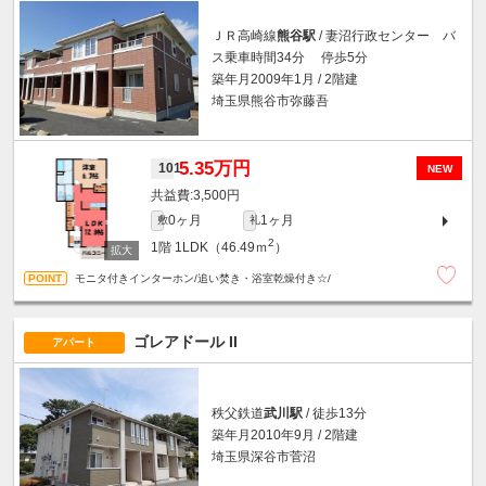
ＪＲ高崎線
熊谷駅
/ 妻沼行政センター バ
ス乗車時間34分 停歩5分
築年月2009年1月 / 2階建
埼玉県熊谷市弥藤吾
5.35万円
101
NEW
3,500円
0ヶ月
1ヶ月
敷
礼
2
1階
1LDK（46.49ｍ
）
モニタ付きインターホン/追い焚き・浴室乾燥付き☆/
ゴレアドール II
アパート
秩父鉄道
武川駅
/ 徒歩13分
築年月2010年9月 / 2階建
埼玉県深谷市菅沼