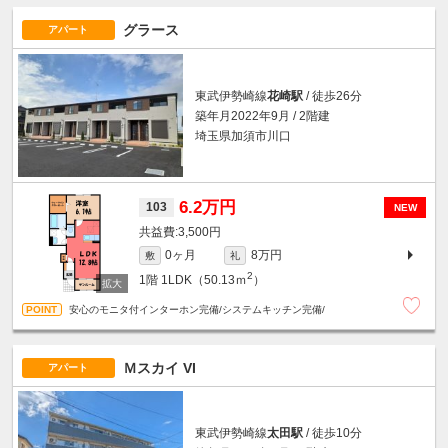
グラース
アパート
東武伊勢崎線
花崎駅
/ 徒歩26分
築年月2022年9月 / 2階建
埼玉県加須市川口
6.2万円
103
NEW
3,500円
0ヶ月
8万円
敷
礼
2
1階
1LDK（50.13ｍ
）
安心のモニタ付インターホン完備/システムキッチン完備/
Ｍスカイ VI
アパート
東武伊勢崎線
太田駅
/ 徒歩10分