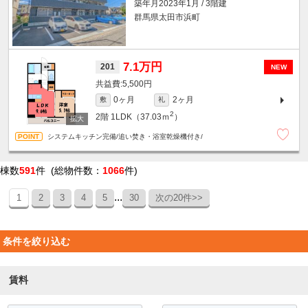
築年月2023年1月 / 3階建
群馬県太田市浜町
7.1万円
201
NEW
5,500円
0ヶ月
2ヶ月
敷
礼
2
2階
1LDK（37.03ｍ
）
システムキッチン完備/追い焚き・浴室乾燥機付き/
棟数
591
件 (総物件数：
1066
件)
...
1
2
3
4
5
30
次の20件>>
条件を絞り込む
賃料