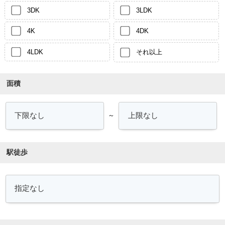
3DK
3LDK
4K
4DK
4LDK
それ以上
面積
～
駅徒歩