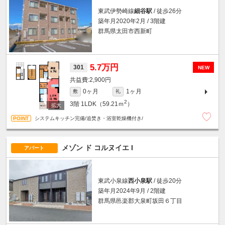
東武伊勢崎線
細谷駅
/ 徒歩26分
築年月2020年2月 / 3階建
群馬県太田市西新町
5.7万円
301
NEW
2,900円
0ヶ月
1ヶ月
敷
礼
2
3階
1LDK（59.21ｍ
）
システムキッチン完備/追焚き・浴室乾燥機付き/
メゾン ド コルヌイエ I
アパート
東武小泉線
西小泉駅
/ 徒歩20分
築年月2024年9月 / 2階建
群馬県邑楽郡大泉町坂田６丁目