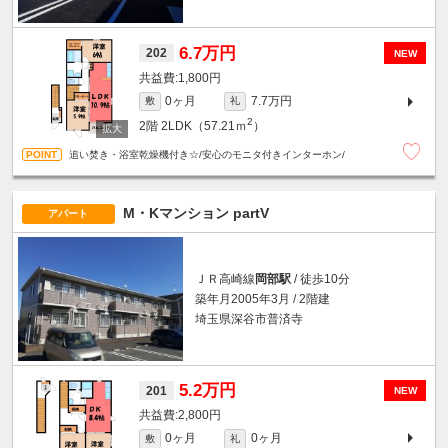
6.7万円
202
NEW
1,800円
0ヶ月
7.7万円
敷
礼
2
2階
2LDK（57.21ｍ
）
追い焚き・浴室乾燥機付き☆/安心のモニタ付きインターホン/
M・Kマンション partV
アパート
ＪＲ高崎線
岡部駅
/ 徒歩10分
築年月2005年3月 / 2階建
埼玉県深谷市普済寺
5.2万円
201
NEW
2,800円
0ヶ月
0ヶ月
敷
礼