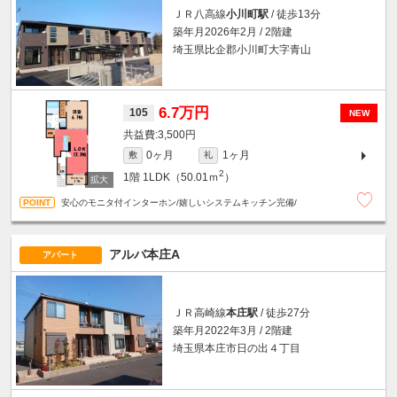
ＪＲ八高線
小川町駅
/ 徒歩13分
築年月2026年2月 / 2階建
埼玉県比企郡小川町大字青山
6.7万円
105
NEW
3,500円
0ヶ月
1ヶ月
敷
礼
2
1階
1LDK（50.01ｍ
）
安心のモニタ付インターホン/嬉しいシステムキッチン完備/
アルバ本庄A
アパート
ＪＲ高崎線
本庄駅
/ 徒歩27分
築年月2022年3月 / 2階建
埼玉県本庄市日の出４丁目