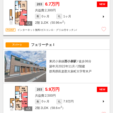
6.7万円
203
NEW
2,300円
0ヶ月
1ヶ月
敷
礼
2
2階
1LDK（50.96ｍ
）
インターネット無料/ガスコンロ・グリル付キッチン/
フェリーチェ I
アパート
東武小泉線
西小泉駅
/ 徒歩36分
築年月2022年11月 / 2階建
群馬県邑楽郡大泉町大字寄木戸
5.9万円
203
NEW
2,500円
0ヶ月
7.9万円
敷
礼
2
2階
2LDK（58.6ｍ
）