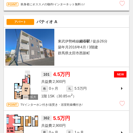
単身者にオススメの物件/インターネット無料☆/
パティオ A
アパート
東武伊勢崎線
細谷駅
/ 徒歩26分
築年月2016年4月 / 3階建
群馬県太田市西新町
4.5万円
101
NEW
2,900円
0ヶ月
5.5万円
敷
礼
2
1階
1SK（30.85ｍ
）
TVインターホン付き/追焚き・浴室乾燥機付き/
5.5万円
302
2,900円
0ヶ月
1ヶ月
敷
礼