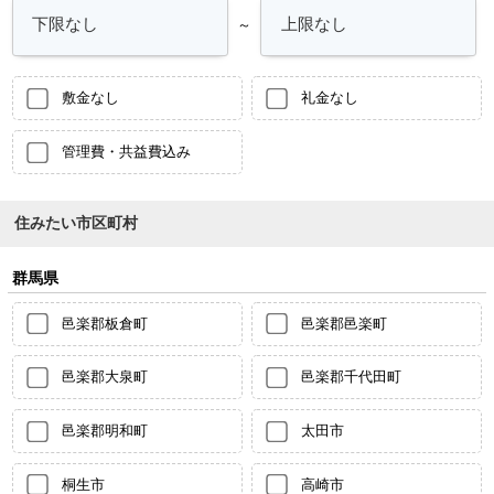
～
敷金なし
礼金なし
管理費・共益費込み
住みたい市区町村
群馬県
邑楽郡板倉町
邑楽郡邑楽町
邑楽郡大泉町
邑楽郡千代田町
邑楽郡明和町
太田市
桐生市
高崎市