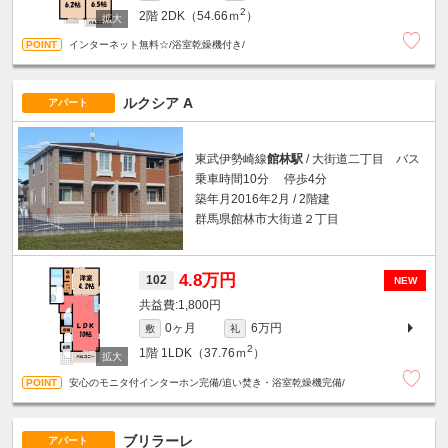
2
2階
2DK（54.66ｍ
）
インターネット無料☆/浴室乾燥機付き/
ルクシア A
アパート
東武伊勢崎線
館林駅
/ 大街道二丁目 バス
乗車時間10分 停歩4分
築年月2016年2月 / 2階建
群馬県館林市大街道２丁目
4.8万円
102
NEW
1,800円
0ヶ月
6万円
敷
礼
2
1階
1LDK（37.76ｍ
）
安心のモニタ付インターホン完備/追い焚き・浴室乾燥機完備/
ブリラーレ
アパート