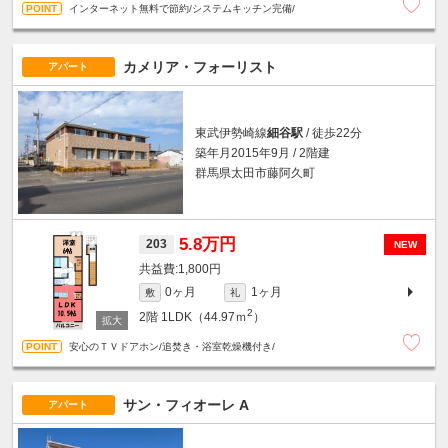
インターネット無料で節約/システムキッチン完備/
カメリア・フォーリスト
アパート
東武伊勢崎線
細谷駅
/ 徒歩22分
築年月2015年9月 / 2階建
群馬県太田市藤阿久町
5.8万円
203
NEW
1,800円
0ヶ月
1ヶ月
敷
礼
2
2階
1LDK（44.97ｍ
）
安心のＴＶドアホン/追焚き・浴室乾燥機付き/
サン・フィオーレ A
アパート