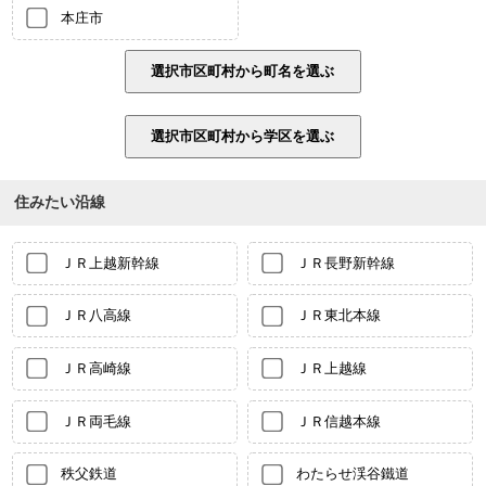
本庄市
住みたい沿線
ＪＲ上越新幹線
ＪＲ長野新幹線
ＪＲ八高線
ＪＲ東北本線
ＪＲ高崎線
ＪＲ上越線
ＪＲ両毛線
ＪＲ信越本線
秩父鉄道
わたらせ渓谷鐵道