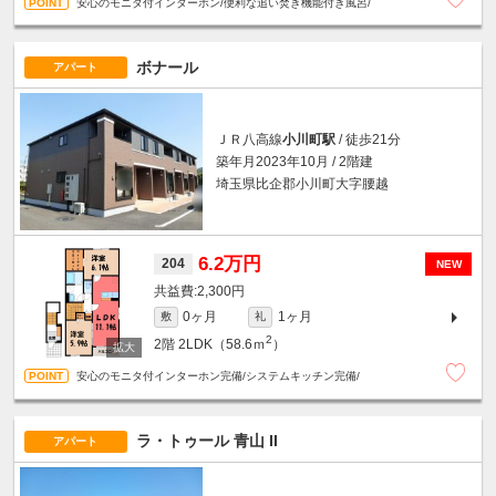
安心のモニタ付インターホン/便利な追い焚き機能付き風呂/
ボナール
アパート
ＪＲ八高線
小川町駅
/ 徒歩21分
築年月2023年10月 / 2階建
埼玉県比企郡小川町大字腰越
6.2万円
204
NEW
2,300円
0ヶ月
1ヶ月
敷
礼
2
2階
2LDK（58.6ｍ
）
安心のモニタ付インターホン完備/システムキッチン完備/
ラ・トゥール 青山 II
アパート