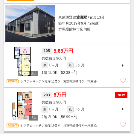
東武佐野線
渡瀬駅
/ 徒歩13分
築年月2019年9月 / 2階建
群馬県館林市広内町
5.65万円
105
2,900円
0ヶ月
1ヶ月
敷
礼
2
1階
1LDK（52.38ｍ
）
システムキッチン完備/追焚き・浴室乾燥機付き一坪風呂/
6万円
203
NEW
2,900円
0ヶ月
1ヶ月
敷
礼
2
2階
2LDK（58.99ｍ
）
システムキッチン完備/追焚き・浴室乾燥機付き一坪風呂/