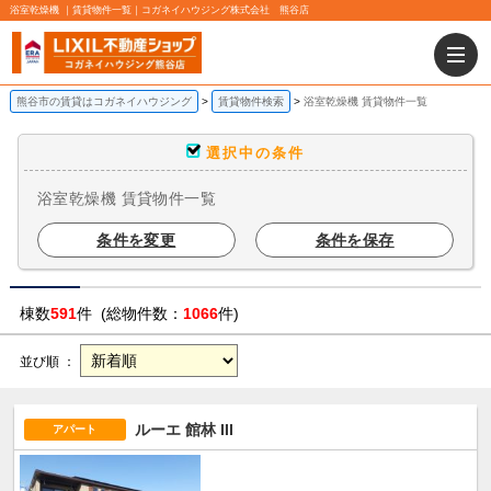
浴室乾燥機 ｜賃貸物件一覧｜コガネイハウジング株式会社 熊谷店
熊谷市の賃貸はコガネイハウジング
賃貸物件検索
浴室乾燥機 賃貸物件一覧
選択中の条件
浴室乾燥機 賃貸物件一覧
条件を変更
条件を保存
棟数
591
件 (総物件数：
1066
件)
並び順 ：
ルーエ 館林 III
アパート