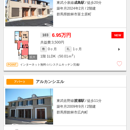
東武小泉線
成島駅
/ 徒歩20分
築年月2024年2月 / 2階建
群馬県館林市富士原町
6.95万円
103
NEW
3,500円
0ヶ月
1ヶ月
敷
礼
2
1階
1LDK（50.01ｍ
）
インターネット無料☆/システムキッチン完備/
アルカンシエル
アパート
東武佐野線
渡瀬駅
/ 徒歩11分
築年月2009年9月 / 2階建
群馬県館林市広内町