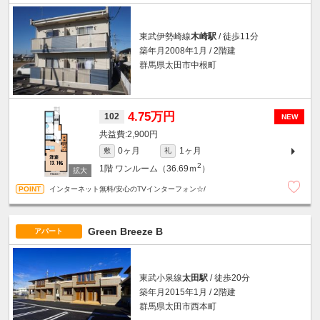
東武伊勢崎線
木崎駅
/ 徒歩11分
築年月2008年1月 / 2階建
群馬県太田市中根町
4.75万円
102
NEW
2,900円
0ヶ月
1ヶ月
敷
礼
2
1階
ワンルーム（36.69ｍ
）
インターネット無料/安心のTVインターフォン☆/
Green Breeze B
アパート
東武小泉線
太田駅
/ 徒歩20分
築年月2015年1月 / 2階建
群馬県太田市西本町