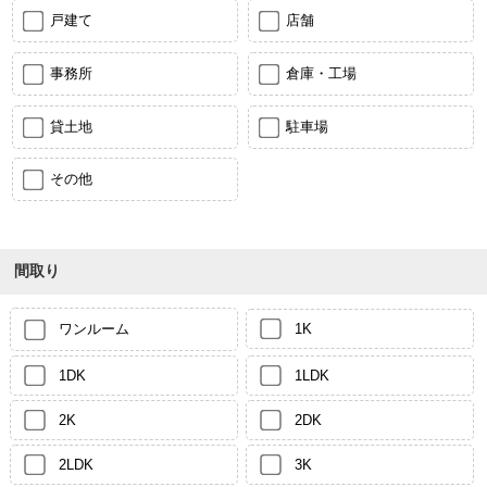
戸建て
店舗
事務所
倉庫・工場
貸土地
駐車場
その他
間取り
ワンルーム
1K
1DK
1LDK
2K
2DK
2LDK
3K