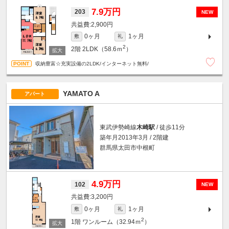
7.9万円
203
NEW
2,900円
0ヶ月
1ヶ月
敷
礼
2
2階
2LDK（58.6ｍ
）
収納豊富☆充実設備の2LDK/インターネット無料/
YAMATO A
アパート
東武伊勢崎線
木崎駅
/ 徒歩11分
築年月2013年3月 / 2階建
群馬県太田市中根町
4.9万円
102
NEW
3,200円
0ヶ月
1ヶ月
敷
礼
2
1階
ワンルーム（32.94ｍ
）