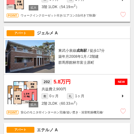
2
3階
1LDK（54.19ｍ
）
ウォークインクローゼット付き/エアコン2台付きで快適/
ジェルメ A
アパート
東武小泉線
成島駅
/ 徒歩17分
築年月2008年1月 / 2階建
群馬県館林市富士原町
5.8万円
202
NEW
2,900円
0ヶ月
1ヶ月
敷
礼
2
2階
2LDK（60.33ｍ
）
安心のモニタ付インターホン完備/追い焚き・浴室乾燥機完備/
エテルノ A
アパート