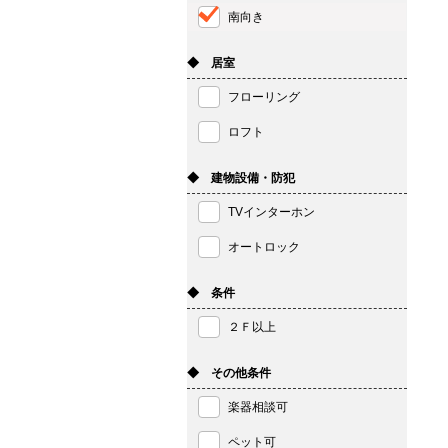
南向き
◆ 居室
フローリング
ロフト
◆ 建物設備・防犯
TVインターホン
オートロック
◆ 条件
２Ｆ以上
◆ その他条件
楽器相談可
ペット可