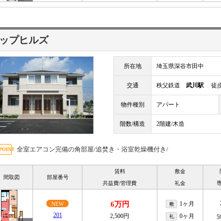
ップヒルズ
所在地
埼玉県深谷市田中
交通
秩父鉄道
武川駅
徒歩
物件種別
アパート
階数/構造
2階建/木造
全室エアコン完備の角部屋/追焚き・浴室乾燥機付き/
賃料
敷金
間取図
部屋番号
共益費/管理費
礼金
6万円
1ヶ月
NEW
敷
201
2,500円
0ヶ月
礼
5