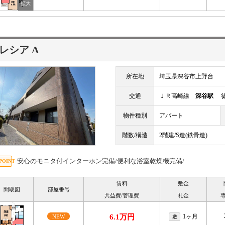
レシア A
所在地
埼玉県深谷市上野台
交通
ＪＲ高崎線
深谷駅
徒
物件種別
アパート
階数/構造
2階建/S造(鉄骨造)
安心のモニタ付インターホン完備/便利な浴室乾燥機完備/
賃料
敷金
間取図
部屋番号
共益費/管理費
礼金
6.1万円
1ヶ月
NEW
敷