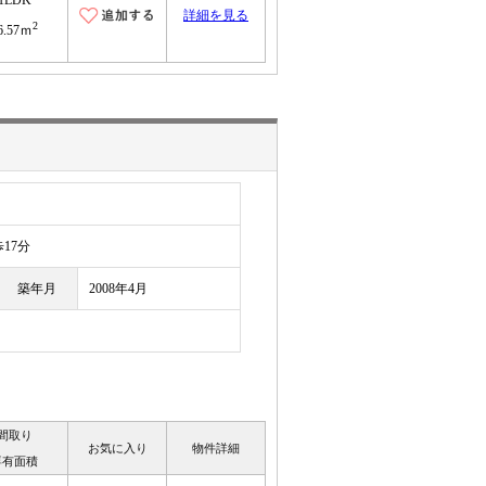
1LDK
詳細を見る
2
6.57ｍ
17分
築年月
2008年4月
間取り
お気に入り
物件詳細
専有面積