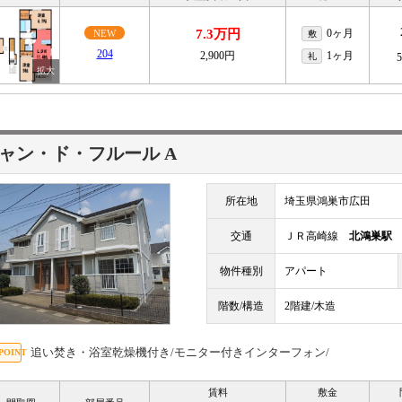
7.3万円
0ヶ月
NEW
敷
204
2,900円
1ヶ月
礼
ャン・ド・フルール A
所在地
埼玉県鴻巣市広田
交通
ＪＲ高崎線
北鴻巣駅
物件種別
アパート
階数/構造
2階建/木造
追い焚き・浴室乾燥機付き/モニター付きインターフォン/
賃料
敷金