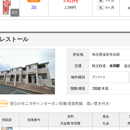
5.4万円
1ヶ月
NEW
敷
101
2,500円
0ヶ月
礼
3
レストール
所在地
埼玉県深谷市永田
交通
秩父鉄道
永田駅
徒歩
物件種別
アパート
階数/構造
2階建/木造
安心のモニタ付インターホン完備/浴室乾燥、追い焚き付き/
賃料
敷金
間取図
部屋番号
共益費/管理費
礼金