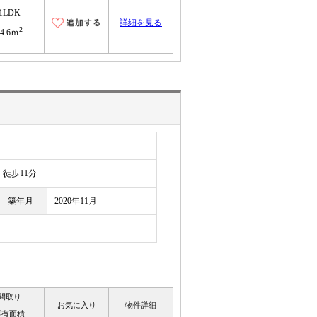
1LDK
詳細を見る
2
44.6ｍ
徒歩11分
築年月
2020年11月
間取り
お気に入り
物件詳細
専有面積