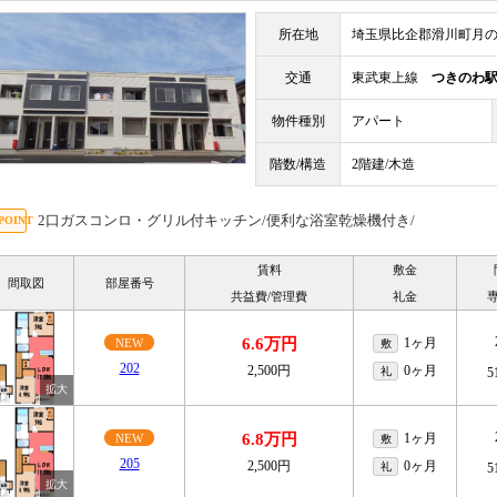
所在地
埼玉県比企郡滑川町月
交通
東武東上線
つきのわ
物件種別
アパート
階数/構造
2階建/木造
2口ガスコンロ・グリル付キッチン/便利な浴室乾燥機付き/
賃料
敷金
間取図
部屋番号
共益費/管理費
礼金
6.6万円
1ヶ月
NEW
敷
202
2,500円
0ヶ月
礼
5
6.8万円
1ヶ月
NEW
敷
205
2,500円
0ヶ月
礼
5