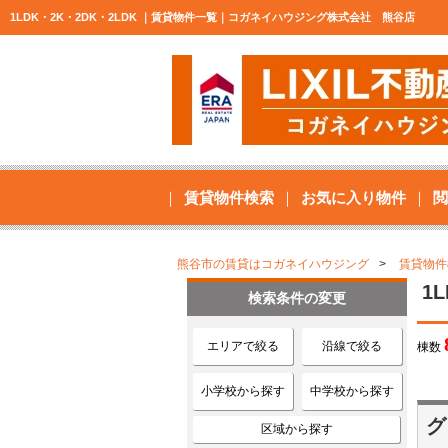
1LDK・2K・2DK・2LDK ｜賃貸物件一覧｜コガネイハウジング株式会社 熊谷店
賃貸物件検索
お気に入り物件
閲
熊谷市の賃貸はコガネイハウジング
賃貸物件
1
検索条件の変更
エリアで絞る
沿線で絞る
棟数
小学校から探す
中学校から探す
グ
区域から探す