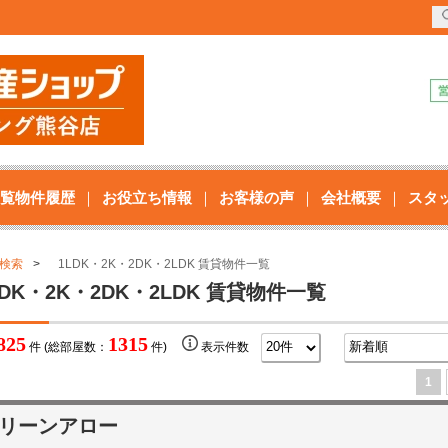
覧物件履歴
お役立ち情報
お客様の声
会社概要
スタ
検索
1LDK・2K・2DK・2LDK 賃貸物件一覧
LDK・2K・2DK・2LDK 賃貸物件一覧
825
1315
件 (総部屋数：
件)
表示件数
1
リーンアロー