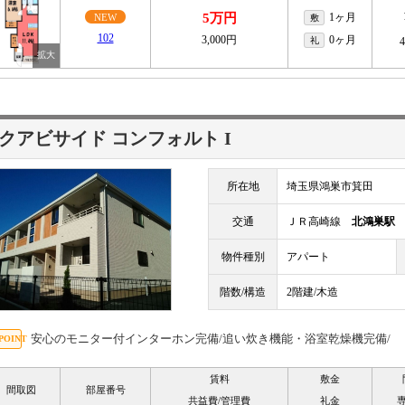
5万円
1ヶ月
NEW
敷
102
3,000円
0ヶ月
礼
クアビサイド コンフォルト I
所在地
埼玉県鴻巣市箕田
交通
ＪＲ高崎線
北鴻巣駅
物件種別
アパート
階数/構造
2階建/木造
安心のモニター付インターホン完備/追い炊き機能・浴室乾燥機完備/
賃料
敷金
間取図
部屋番号
共益費/管理費
礼金