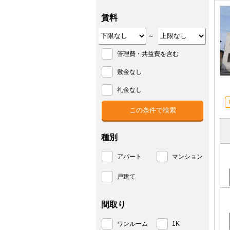
賃料
～
管理費・共益費を含む
敷金なし
礼金なし
種別
アパート
マンション
戸建て
間取り
ワンルーム
1K