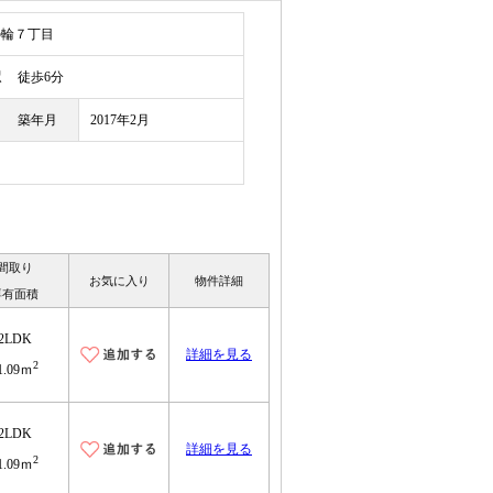
の輪７丁目
駅
徒歩6分
築年月
2017年2月
間取り
お気に入り
物件詳細
専有面積
2LDK
詳細を見る
2
1.09ｍ
2LDK
詳細を見る
2
1.09ｍ