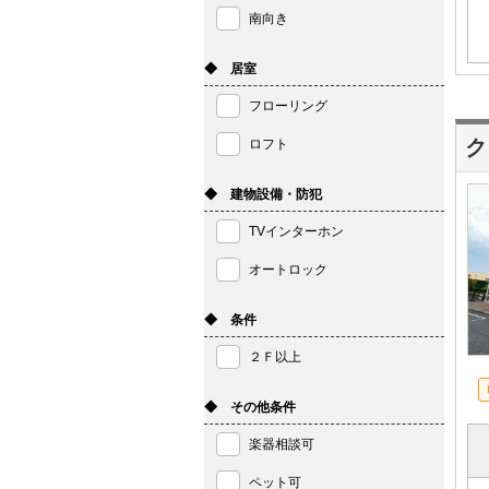
南向き
◆ 居室
フローリング
ク
ロフト
◆ 建物設備・防犯
TVインターホン
オートロック
◆ 条件
２Ｆ以上
◆ その他条件
楽器相談可
ペット可