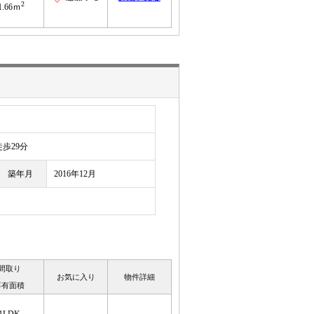
2
1.66ｍ
目
歩29分
築年月
2016年12月
間取り
お気に入り
物件詳細
専有面積