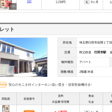
102
2,250円
0ヶ月
礼
5
レット
所在地
埼玉県行田市佐間１丁
交通
秩父鉄道
行田市駅
徒
物件種別
アパート
階数/構造
2階建/木造
安心のモニタ付インターホン/追い焚き・浴室乾燥機付き/
賃料
敷金
間取図
部屋番号
共益費/管理費
礼金