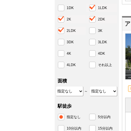
1DK
1LDK
2K
2DK
ア
2LDK
3K
3DK
3LDK
4K
4DK
4LDK
それ以上
面積
～
駅徒歩
指定なし
5分以内
10分以内
15分以内