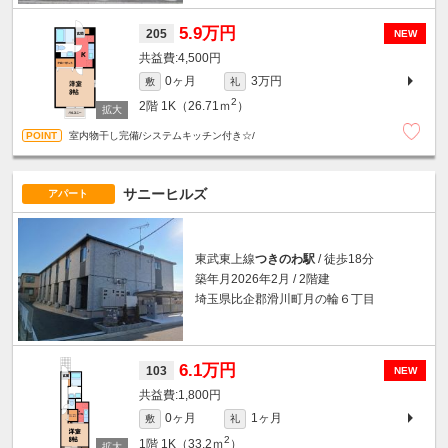
5.9万円
205
NEW
4,500円
0ヶ月
3万円
敷
礼
2
2階
1K（26.71ｍ
）
室内物干し完備/システムキッチン付き☆/
サニーヒルズ
アパート
東武東上線
つきのわ駅
/ 徒歩18分
築年月2026年2月 / 2階建
埼玉県比企郡滑川町月の輪６丁目
6.1万円
103
NEW
1,800円
0ヶ月
1ヶ月
敷
礼
2
1階
1K（33.2ｍ
）