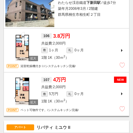
わたらせ渓谷鐵道
下新田駅
/ 徒歩7分
築年月2006年3月 / 2階建
群馬県桐生市相生町２丁目
3.8万円
106
2,000円
1ヶ月
0ヶ月
敷
礼
2
1階
1K（30ｍ
）
浴室乾燥機付き☆/システムキッチン完備/
4万円
107
NEW
2,000円
5万円
0ヶ月
敷
礼
2
1階
1K（30ｍ
）
ペット可物件です。/システムキッチン完備/
リバティ ミユウ II
アパート