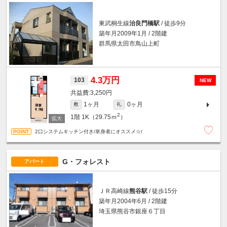
東武桐生線
治良門橋駅
/ 徒歩9分
築年月2009年1月 / 2階建
群馬県太田市鳥山上町
4.3万円
103
NEW
3,250円
1ヶ月
0ヶ月
敷
礼
2
1階
1K（29.75ｍ
）
2口システムキッチン付き/単身者にオススメ☆/
G・フォレスト
アパート
ＪＲ高崎線
熊谷駅
/ 徒歩15分
築年月2004年6月 / 2階建
埼玉県熊谷市銀座６丁目