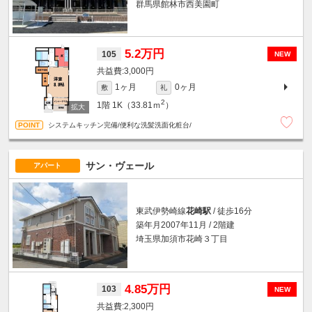
群馬県館林市西美園町
5.2万円
105
NEW
3,000円
1ヶ月
0ヶ月
敷
礼
2
1階
1K（33.81ｍ
）
システムキッチン完備/便利な洗髪洗面化粧台/
サン・ヴェール
アパート
東武伊勢崎線
花崎駅
/ 徒歩16分
築年月2007年11月 / 2階建
埼玉県加須市花崎３丁目
4.85万円
103
NEW
2,300円