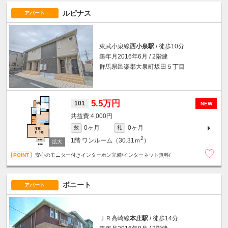
ルピナス
アパート
東武小泉線
西小泉駅
/ 徒歩10分
築年月2016年6月 / 2階建
群馬県邑楽郡大泉町坂田５丁目
5.5万円
101
NEW
4,000円
0ヶ月
0ヶ月
敷
礼
2
1階
ワンルーム（30.31ｍ
）
安心のモニター付きインターホン完備/インターネット無料/
ボニート
アパート
ＪＲ高崎線
本庄駅
/ 徒歩14分