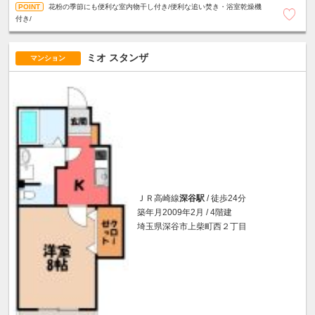
花粉の季節にも便利な室内物干し付き/便利な追い焚き・浴室乾燥機
付き/
ミオ スタンザ
マンション
ＪＲ高崎線
深谷駅
/ 徒歩24分
築年月2009年2月 / 4階建
埼玉県深谷市上柴町西２丁目