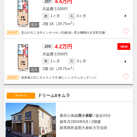
4.4万円
207
3,500円
1ヶ月
0ヶ月
敷
礼
2
2階
1K（29.75ｍ
）
安心のモニタ付インターホン完備/追い焚き機能付き浴室完備/
4.2万円
205
NEW
3,500円
1ヶ月
0ヶ月
敷
礼
2
2階
1K（29.75ｍ
）
単身者の方にオススメです/嬉しいシステムキッチン☆/
ドリームIIキムラ
アパート
東武小泉線
西小泉駅
/ 徒歩33分
築年月2004年8月 / 2階建
群馬県邑楽郡大泉町大字吉田