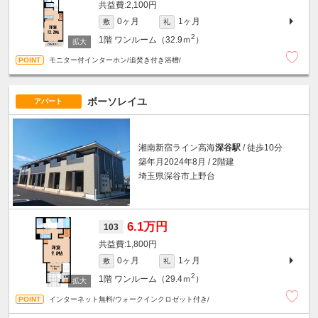
2,100円
0ヶ月
1ヶ月
敷
礼
2
1階
ワンルーム（32.9ｍ
）
モニター付インターホン/追焚き付き浴槽/
ボーソレイユ
アパート
湘南新宿ライン高海
深谷駅
/ 徒歩10分
築年月2024年8月 / 2階建
埼玉県深谷市上野台
6.1万円
103
1,800円
0ヶ月
1ヶ月
敷
礼
2
1階
ワンルーム（29.4ｍ
）
インターネット無料/ウォークインクロゼット付き/