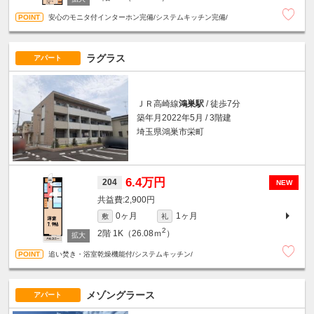
安心のモニタ付インターホン完備/システムキッチン完備/
ラグラス
アパート
ＪＲ高崎線
鴻巣駅
/ 徒歩7分
築年月2022年5月 / 3階建
埼玉県鴻巣市栄町
6.4万円
204
NEW
2,900円
0ヶ月
1ヶ月
敷
礼
2
2階
1K（26.08ｍ
）
追い焚き・浴室乾燥機能付/システムキッチン/
メゾングラース
アパート