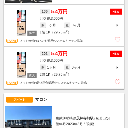
5.4万円
106
NEW
3,000円
1ヶ月
0ヶ月
敷
礼
2
1階
1K（29.75ｍ
）
ネット無料の１Kのお部屋/システムキッチン完備/
5.4万円
201
NEW
3,000円
1ヶ月
0ヶ月
敷
礼
2
2階
1K（29.75ｍ
）
ネット無料の最上階角部屋☆/システムキッチン完備/
マロン
アパート
東武伊勢崎線
茂林寺前駅
/ 徒歩12分
築年月2023年3月 / 2階建