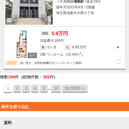
ＪＲ高崎線
鴻巣駅
/ 徒歩19分
築年月2022年9月 / 2階建
埼玉県鴻巣市大間２丁目
5.9万円
101
4,100円
0ヶ月
8.85万円
敷
礼
2
1階
ワンルーム（32.43ｍ
）
追い焚き・浴室乾燥機付き/インターネット無料/
棟数
184
件 (総物件数：
302
件)
...
1
2
3
4
5
10
次の20件>>
条件を絞り込む
賃料