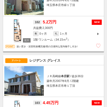
築年月2016年9月 / 2階建
埼玉県本庄市緑１丁目
5.2万円
102
NEW
2,300円
0ヶ月
1ヶ月
敷
礼
2
1階
ワンルーム（34.15ｍ
）
追い焚き・浴室乾燥機完備/雨の日便利な室内物干し付き/
レジデンス グレイス
アパート
ＪＲ高崎線
本庄駅
/ 徒歩36分
築年月2007年8月 / 2階建
埼玉県本庄市寿１丁目
4.45万円
103
NEW