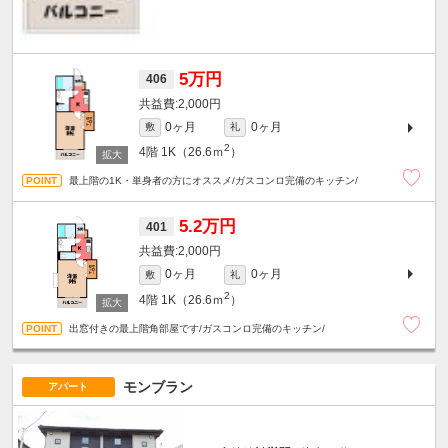
5万円
406
2,000円
0ヶ月
0ヶ月
敷
礼
2
4階
1K（26.6ｍ
）
最上階の1K・単身者の方にオススメ/ガスコンロ完備のキッチン/
5.2万円
401
2,000円
0ヶ月
0ヶ月
敷
礼
2
4階
1K（26.6ｍ
）
出窓付きの最上階角部屋です/ガスコンロ完備のキッチン/
モンブラン
アパート