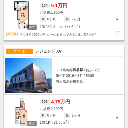
6.1万円
104
1,800円
0ヶ月
1ヶ月
敷
礼
2
1階
ワンルーム（29.4ｍ
）
雨の日でも安心のサンルーム付き☆/ポカポカ追い焚き付き/
レジェンド XV
アパート
ＪＲ高崎線
深谷駅
/ 徒歩24分
築年月2016年3月 / 3階建
埼玉県深谷市西島
4.75万円
101
2,100円
0ヶ月
1ヶ月
敷
礼
2
1階
1K（31.65ｍ
）