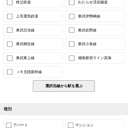
秩父鉄道
わたらせ渓谷鐵道
上毛電気鉄道
東武伊勢崎線
東武日光線
東武佐野線
東武桐生線
東武小泉線
東武東上線
湘南新宿ライン高海
ＪＲ北陸新幹線
種別
アパート
マンション