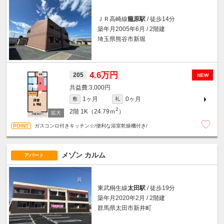
ＪＲ高崎線
籠原駅
/ 徒歩14分
築年月2005年6月 / 2階建
埼玉県熊谷市新堀
4.6万円
205
NEW
3,000円
1ヶ月
0ヶ月
敷
礼
2
2階
1K（24.79ｍ
）
ガスコンロ付きキッチン☆/便利な浴室乾燥機付き/
メゾン カルム
アパート
東武桐生線
太田駅
/ 徒歩19分
築年月2020年2月 / 2階建
群馬県太田市新井町