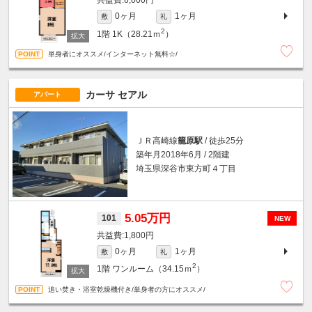
6,000円
0ヶ月
1ヶ月
敷
礼
2
1階
1K（28.21ｍ
）
単身者にオススメ/インターネット無料☆/
カーサ セアル
アパート
ＪＲ高崎線
籠原駅
/ 徒歩25分
築年月2018年6月 / 2階建
埼玉県深谷市東方町４丁目
5.05万円
101
NEW
1,800円
0ヶ月
1ヶ月
敷
礼
2
1階
ワンルーム（34.15ｍ
）
追い焚き・浴室乾燥機付き/単身者の方にオススメ/