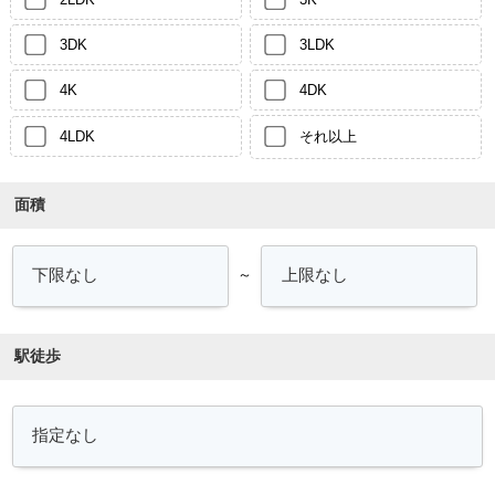
3DK
3LDK
4K
4DK
4LDK
それ以上
面積
～
駅徒歩