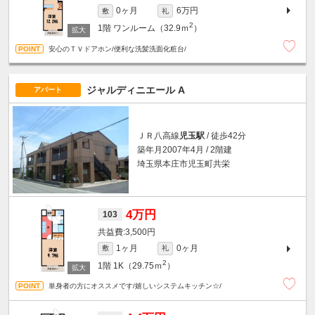
0ヶ月
6万円
敷
礼
2
1階
ワンルーム（32.9ｍ
）
安心のＴＶドアホン/便利な洗髪洗面化粧台/
ジャルディニエール A
アパート
ＪＲ八高線
児玉駅
/ 徒歩42分
築年月2007年4月 / 2階建
埼玉県本庄市児玉町共栄
4万円
103
3,500円
1ヶ月
0ヶ月
敷
礼
2
1階
1K（29.75ｍ
）
単身者の方にオススメです/嬉しいシステムキッチン☆/