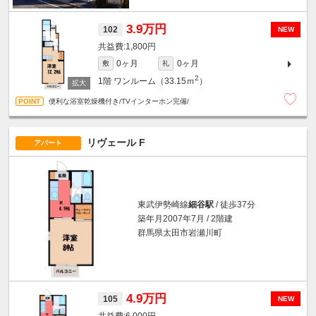
3.9万円
102
NEW
1,800円
0ヶ月
0ヶ月
敷
礼
2
1階
ワンルーム（33.15ｍ
）
便利な浴室乾燥機付き/TVインターホン完備/
リヴェール F
アパート
東武伊勢崎線
細谷駅
/ 徒歩37分
築年月2007年7月 / 2階建
群馬県太田市岩瀬川町
4.9万円
105
NEW