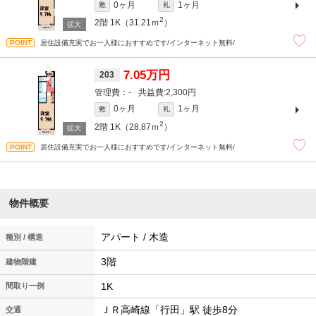
0ヶ月
1ヶ月
敷
礼
2
2階
1K（31.21ｍ
）
居住設備充実でお一人様におすすめです/インターネット無料/
7.05万円
203
-
2,300円
0ヶ月
1ヶ月
敷
礼
2
2階
1K（28.87ｍ
）
居住設備充実でお一人様におすすめです/インターネット無料/
物件概要
アパート / 木造
種別 / 構造
3階
建物階建
1K
間取り一例
ＪＲ高崎線「行田」駅 徒歩8分
交通