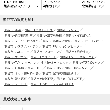
1LDK（46.49㎡）
1K（30.42㎡）
2LDK（58.86㎡）
熊谷
/妻沼行政センター バス乗車時間34分 停歩5分
鴻巣
/徒歩8分
北鴻巣
/徒歩58分
熊谷市の賃貸を探す
熊谷市+給湯
熊谷市+バストイレ別
熊谷市+シャワー
熊谷市+追焚機能浴室
熊谷市+浴室乾燥機
熊谷市+洗面所独立
熊谷市+シャワー付洗面台
熊谷市+温水洗浄便座
熊谷市+オートバス
熊谷市+システムキッチン
熊谷市+IHクッキングヒーター
熊谷市+バルコニー
熊谷市+フローリング
熊谷市+照明付き
熊谷市+エアコン
熊谷市+クロゼット
熊谷市+シューズボックス
熊谷市+TVインターホン
熊谷市+オートロック
熊谷市+宅配ボックス
熊谷市+駐輪場
熊谷市+CS
熊谷市+BS
熊谷市+防犯カメラ
熊谷市+ネット使用料不要
熊谷市+室内洗濯機置き場
熊谷市+即入居可
熊谷市+敷金不要
熊谷市+保証人不要
熊谷市+２Ｆ以上
熊谷市+セキュリティ会社加入済
最近検索した条件