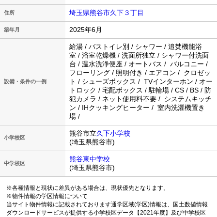
埼玉県熊谷市久下３丁目
住所
2025年6月
築年月
給湯 / バストイレ別 / シャワー / 追焚機能浴
室 / 浴室乾燥機 / 洗面所独立 / シャワー付洗面
台 / 温水洗浄便座 / オートバス / バルコニー /
フローリング / 照明付き / エアコン / クロゼッ
ト / シューズボックス / TVインターホン / オー
設備・条件の一例
トロック / 宅配ボックス / 駐輪場 / CS / BS / 防
犯カメラ / ネット使用料不要 / システムキッチ
ン / IHクッキングヒーター / 室内洗濯機置き
場 /
熊谷市立
久下小学校
小学校区
(埼玉県熊谷市)
熊谷東中学校
中学校区
(埼玉県熊谷市)
※各種情報と現状に差異がある場合は、現状優先となります。
※物件情報の学区情報について
当サイト物件情報に記載されております通学区域(学区)情報は、国土数値情報
ダウンロードサービスが提供する小学校区データ【2021年度】及び中学校区