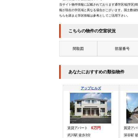
当サイト物件情報に記載されております通学区域(学区)
報が現在の学区域と異なる場合がございます。国土数値情
ちらを踏まえ学区情報は参考としてご活用下さい。
こちらの物件の空室状況
間取図
部屋番号
あなたにおすすめの類似物件
アップヒルズ
6万円
賃貸アパート
賃貸ア
武川駅 徒歩3分
深谷駅 徒