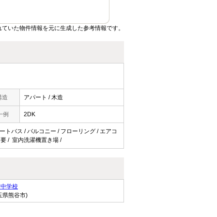
れていた物件情報を元に生成した参考情報です。
構造
アパート / 木造
一例
2DK
オートバス / バルコニー / フローリング / エアコ
料不要 / 室内洗濯機置き場 /
南中学校
玉県熊谷市)