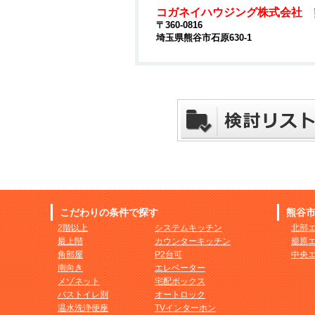
コガネイハウジング株式会社 
〒360-0816
埼玉県熊谷市石原630-1
こだわりの条件で探す
熊谷
2階以上
システムキッチン
北部
最上階
カウンターキッチン
籠原
角部屋
P2台可
中央
南向き
エレベーター
メゾネット
宅配ボックス
バストイレ別
オートロック
温水洗浄便座
TVインターホン