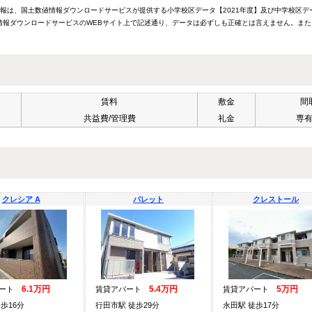
情報は、国土数値情報ダウンロードサービスが提供する小学校区データ【2021年度】及び中学校区デ
報ダウンロードサービスのWEBサイト上で記述通り、データは必ずしも正確とは言えません。また
賃料
敷金
間
共益費/管理費
礼金
専
クレシア A
パレット
クレストール
6.1万円
5.4万円
5万円
パート
賃貸アパート
賃貸アパート
歩16分
行田市駅 徒歩29分
永田駅 徒歩17分