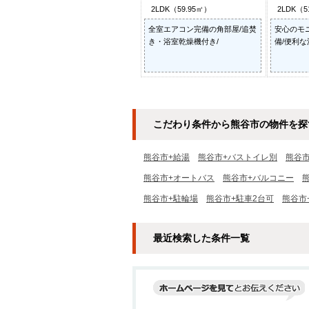
2LDK（59.95㎡）
2LDK（5
全室エアコン完備の角部屋/追焚
安心のモ
き・浴室乾燥機付き/
備/便利な
こだわり条件から熊谷市の物件を探
熊谷市+給湯
熊谷市+バストイレ別
熊谷
熊谷市+オートバス
熊谷市+バルコニー
熊谷市+駐輪場
熊谷市+駐車2台可
熊谷市
最近検索した条件一覧