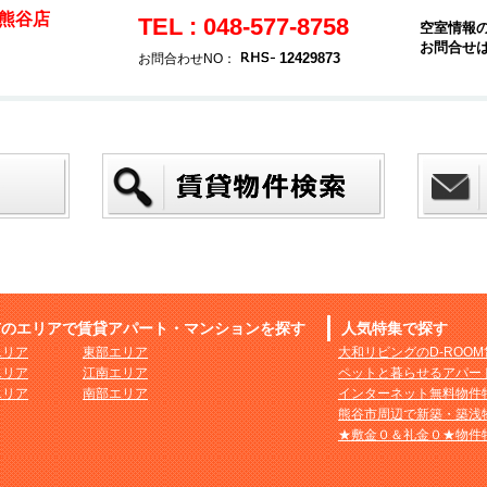
熊谷店
TEL : 048-577-8758
空室情報
お問合せ
12429873
お問合わせNO：
市のエリアで賃貸アパート・マンションを探す
人気特集で探す
エリア
東部エリア
大和リビングのD-ROO
エリア
江南エリア
ペットと暮らせるアパー
エリア
南部エリア
インターネット無料物件
熊谷市周辺で新築・築浅
★敷金０＆礼金０★物件