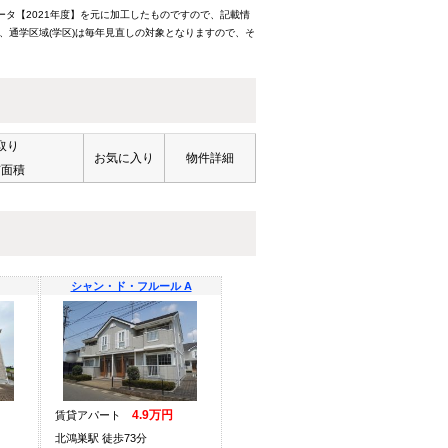
ータ【2021年度】を元に加工したものですので、記載情
、通学区域(学区)は毎年見直しの対象となりますので、そ
取り
お気に入り
物件詳細
有面積
シャン・ド・フルール A
4.9万円
賃貸アパート
北鴻巣駅 徒歩73分