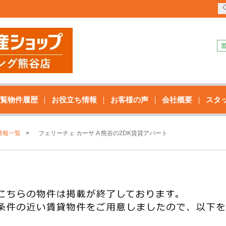
覧物件履歴
お役立ち情報
お客様の声
会社概要
スタ
情報一覧
フェリーチェ カーサ A 熊谷の2DK賃貸アパート