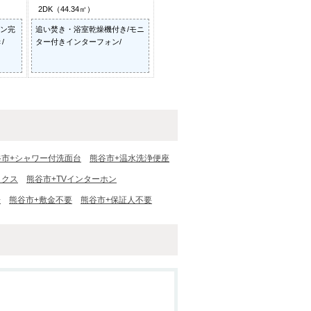
2DK（44.34㎡）
ン完
追い焚き・浴室乾燥機付き/モニ
/
ター付きインターフォン/
谷市+シャワー付洗面台
熊谷市+温水洗浄便座
ックス
熊谷市+TVインターホン
場
熊谷市+敷金不要
熊谷市+保証人不要