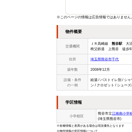
※このページの情報は広告情報ではありません
物件概要
ＪＲ高崎線
熊谷駅
大沼
交通機関
秩父鉄道 上熊谷 徒歩9
住所
埼玉県熊谷市千代
築年数
2008年12月
設備・条件
給湯 / バストイレ別 / シ
の一例
ン / クロゼット / シューズ
学区情報
熊谷市立
江南南小学
小学校区
(埼玉県熊谷市)
※各種情報と差異がある場合は現況優先となります
※物件情報の学区情報について