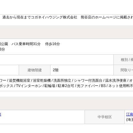
。過去から現在までコガネイハウジング株式会社 熊谷店のホームぺージに掲載さ
公園 バス乗車時間31分 停歩16分
3分
種別 / 
建物階建
2階
間取り
ャワー / 追焚機能浴室 / 浴室乾燥機 / 洗面所独立 / シャワー付洗面台 / 温水洗浄便座 / 
ボックス / TVインターホン / 駐輪場 / 駐車2台可 / 光ファイバー / BS / ネット使用
校
江
中学校区
(埼