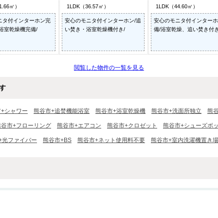
1.66㎡）
1LDK（36.57㎡）
1LDK（44.60㎡）
ニタ付インターホン完
安心のモニタ付インターホン/追
安心のモニタ付インターホ
浴室乾燥機完備/
い焚き・浴室乾燥機付き/
備/浴室乾燥、追い焚き付き
閲覧した物件の一覧を見る
す
市+シャワー
熊谷市+追焚機能浴室
熊谷市+浴室乾燥機
熊谷市+洗面所独立
熊
熊谷市+フローリング
熊谷市+エアコン
熊谷市+クロゼット
熊谷市+シューズボ
+光ファイバー
熊谷市+BS
熊谷市+ネット使用料不要
熊谷市+室内洗濯機置き