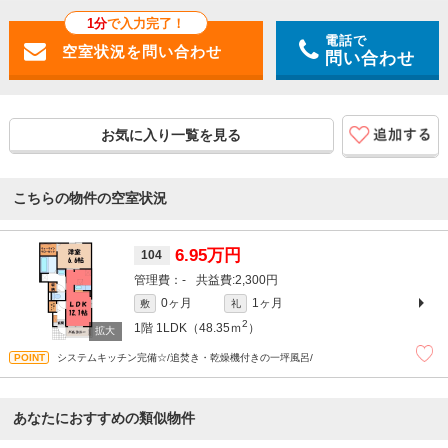
1分
で入力完了！
電話で
問い合わせ
お気に入り一覧を見る
こちらの物件の空室状況
6.95万円
104
-
2,300円
0ヶ月
1ヶ月
敷
礼
2
1階
1LDK（48.35ｍ
）
システムキッチン完備☆/追焚き・乾燥機付きの一坪風呂/
あなたにおすすめの類似物件