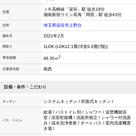
ＪＲ高崎線「深谷」駅 徒歩18分
交通
湘南新宿ライン高海「岡部」駅 徒歩63分
埼玉県深谷市上野台
住所
2021年2月
築年月
1LDK (LDK12.1畳/洋室6.6畳(*階))
間取り
2
48.35ｍ
専有面積
南西
主要採光面
設備・条件・こだわり
システムキッチン / 対面式キッチン /
キッチン
給湯 / バストイレ別 / シャワー / 追焚機能浴
室 / 浴室乾燥機 / 洗面所独立 / シャワー付洗面
バス・トイレ
台 / 温水洗浄便座 / オートバス / 室内洗濯機置
き場 /