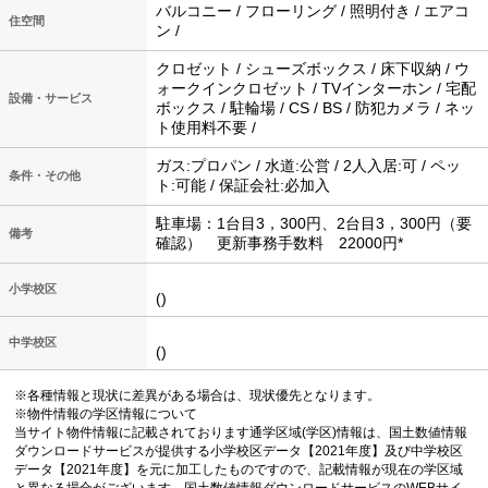
バルコニー / フローリング / 照明付き / エアコ
住空間
ン /
クロゼット / シューズボックス / 床下収納 / ウ
ォークインクロゼット / TVインターホン / 宅配
設備・サービス
ボックス / 駐輪場 / CS / BS / 防犯カメラ / ネッ
ト使用料不要 /
ガス:プロパン / 水道:公営 / 2人入居:可 / ペッ
条件・その他
ト:可能 / 保証会社:必加入
駐車場：1台目3，300円、2台目3，300円（要
備考
確認） 更新事務手数料 22000円*
小学校区
()
中学校区
()
※各種情報と現状に差異がある場合は、現状優先となります。
※物件情報の学区情報について
当サイト物件情報に記載されております通学区域(学区)情報は、国土数値情報
ダウンロードサービスが提供する小学校区データ【2021年度】及び中学校区
データ【2021年度】を元に加工したものですので、記載情報が現在の学区域