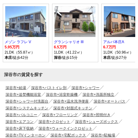
メゾン ラフレ V
グランシャリオ III
アルバ本庄A
5.95万円
6.5万円
6.7万円
2LDK（55.87㎡）
1LDK（41.22㎡）
1LDK（50.96㎡）
本庄
/徒歩42分
深谷
/徒歩15分
本庄
/徒歩27分
深谷市の賃貸を探す
深谷市+給湯
深谷市+バストイレ別
深谷市+シャワー
深谷市+追焚機能浴室
深谷市+浴室乾燥機
深谷市+洗面所独立
深谷市+シャワー付洗面台
深谷市+温水洗浄便座
深谷市+オートバス
深谷市+システムキッチン
深谷市+対面式キッチン
深谷市+バルコニー
深谷市+フローリング
深谷市+照明付き
深谷市+エアコン
深谷市+クロゼット
深谷市+シューズボックス
深谷市+床下収納
深谷市+ウォークインクロゼット
深谷市+TVインターホン
深谷市+宅配ボックス
深谷市+駐輪場