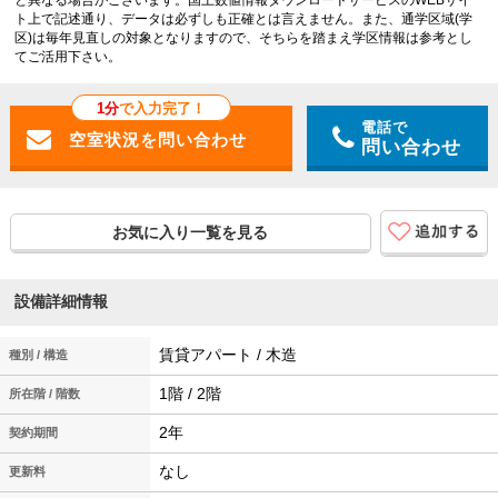
と異なる場合がございます。国土数値情報ダウンロードサービスのWEBサイ
ト上で記述通り、データは必ずしも正確とは言えません。また、通学区域(学
区)は毎年見直しの対象となりますので、そちらを踏まえ学区情報は参考とし
てご活用下さい。
1分
で入力完了！
電話で
問い合わせ
お気に入り一覧を見る
設備詳細情報
賃貸アパート / 木造
種別 / 構造
1階 / 2階
所在階 / 階数
2年
契約期間
なし
更新料