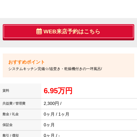
WEB来店予約はこちら
システムキッチン完備☆/追焚き・乾燥機付きの一坪風呂/
6.95万円
賃料
2,300円 /
共益費 / 管理費
0ヶ月 / 1ヶ月
敷金 / 礼金
0ヶ月
保証金
0ヶ月 / -
敷引 / 償却