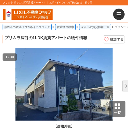
プリムラ 深谷の1LDK賃貸アパート！｜コガネイハウジング株式会社 熊谷店
熊谷市の賃貸はコガネイハウジング
賃貸物件検索
深谷市の賃貸情報一覧
プリムラ 
プリムラ
深谷の1LDK賃貸アパートの物件情報
1 / 30
一覧
【建物外観】