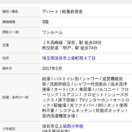
アパート / 軽量鉄骨造
種別 / 構造
3階
建物階建
ワンルーム
間取り一例
ＪＲ高崎線「深谷」駅 徒歩28分
交通
秩父鉄道「明戸」駅 徒歩74分
埼玉県深谷市上柴町西４丁目
住所
2017年2月
築年月
給湯 / バストイレ別 / シャワー / 追焚機能浴
室 / 洗面所独立 / シャワー付洗面台 / 温水洗浄
便座 / オートバス / 角部屋 / バルコニー / フロ
ーリング / エアコン / クロゼット / シューズボ
設備・条件の一例
ックス / 床下収納 / TVインターホン / オートロ
ック / 駐輪場 / 光ファイバー / BS / ネット使用
料不要 / システムキッチン / 対面式キッチン /
室内洗濯機置き場 /
深谷市立
上柴西小学校
小学校区
(埼玉県深谷市)