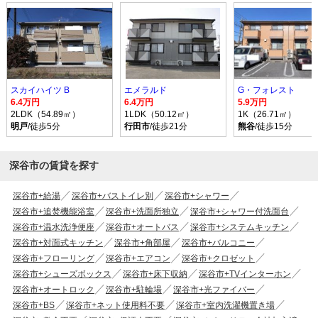
スカイハイツ B
エメラルド
G・フォレスト
6.4万円
6.4万円
5.9万円
2LDK（54.89㎡）
1LDK（50.12㎡）
1K（26.71㎡）
明戸
/徒歩5分
行田市
/徒歩21分
熊谷
/徒歩15分
深谷市の賃貸を探す
深谷市+給湯
深谷市+バストイレ別
深谷市+シャワー
深谷市+追焚機能浴室
深谷市+洗面所独立
深谷市+シャワー付洗面台
深谷市+温水洗浄便座
深谷市+オートバス
深谷市+システムキッチン
深谷市+対面式キッチン
深谷市+角部屋
深谷市+バルコニー
深谷市+フローリング
深谷市+エアコン
深谷市+クロゼット
深谷市+シューズボックス
深谷市+床下収納
深谷市+TVインターホン
深谷市+オートロック
深谷市+駐輪場
深谷市+光ファイバー
深谷市+BS
深谷市+ネット使用料不要
深谷市+室内洗濯機置き場