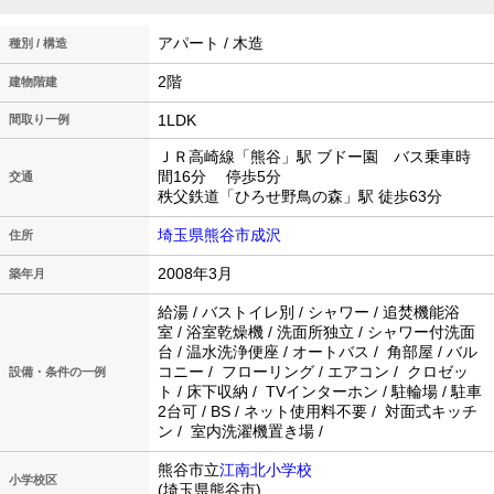
アパート / 木造
種別 / 構造
2階
建物階建
1LDK
間取り一例
ＪＲ高崎線「熊谷」駅 ブドー園 バス乗車時
間16分 停歩5分
交通
秩父鉄道「ひろせ野鳥の森」駅 徒歩63分
埼玉県熊谷市成沢
住所
2008年3月
築年月
給湯 / バストイレ別 / シャワー / 追焚機能浴
室 / 浴室乾燥機 / 洗面所独立 / シャワー付洗面
台 / 温水洗浄便座 / オートバス / 角部屋 / バル
コニー / フローリング / エアコン / クロゼッ
設備・条件の一例
ト / 床下収納 / TVインターホン / 駐輪場 / 駐車
2台可 / BS / ネット使用料不要 / 対面式キッチ
ン / 室内洗濯機置き場 /
熊谷市立
江南北小学校
小学校区
(埼玉県熊谷市)