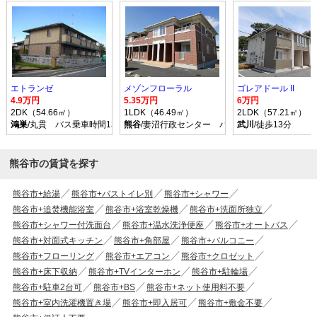
エトランゼ
メゾンフローラル
ゴレアドール II
4.9万円
5.35万円
6万円
2DK（54.66㎡）
1LDK（46.49㎡）
2LDK（57.21㎡）
鴻巣
/丸貫 バス乗車時間13分 停歩5分
熊谷
/妻沼行政センター バス乗車時間34分 停歩
武川
/徒歩13分
熊谷市の賃貸を探す
熊谷市+給湯
熊谷市+バストイレ別
熊谷市+シャワー
熊谷市+追焚機能浴室
熊谷市+浴室乾燥機
熊谷市+洗面所独立
熊谷市+シャワー付洗面台
熊谷市+温水洗浄便座
熊谷市+オートバス
熊谷市+対面式キッチン
熊谷市+角部屋
熊谷市+バルコニー
熊谷市+フローリング
熊谷市+エアコン
熊谷市+クロゼット
熊谷市+床下収納
熊谷市+TVインターホン
熊谷市+駐輪場
熊谷市+駐車2台可
熊谷市+BS
熊谷市+ネット使用料不要
熊谷市+室内洗濯機置き場
熊谷市+即入居可
熊谷市+敷金不要