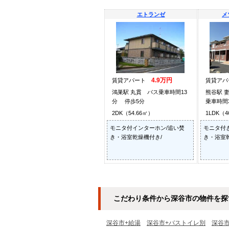
エトランゼ
メ
4.9万円
賃貸アパート
賃貸ア
鴻巣駅 丸貫 バス乗車時間13
熊谷駅 
分 停歩5分
乗車時間
2DK（54.66㎡）
1LDK（4
モニタ付インターホン/追い焚
モニタ付
き・浴室乾燥機付き/
き・浴室
こだわり条件から深谷市の物件を探
深谷市+給湯
深谷市+バストイレ別
深谷