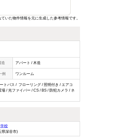
れていた物件情報を元に生成した参考情報です。
構造
アパート / 木造
一例
ワンルーム
オートバス / フローリング / 照明付き / エアコ
 光ファイバー / CS / BS / 防犯カメラ / ネ
中学校
玉県深谷市)