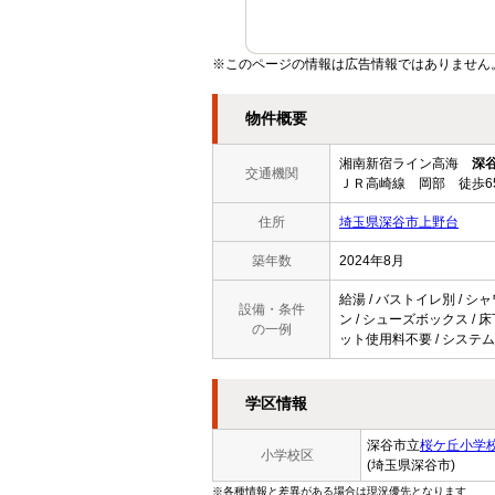
※このページの情報は広告情報ではありません
物件概要
湘南新宿ライン高海
深
交通機関
ＪＲ高崎線 岡部 徒歩6
住所
埼玉県深谷市上野台
築年数
2024年8月
給湯 / バストイレ別 / シ
設備・条件
ン / シューズボックス / 床
の一例
ット使用料不要 / システム
学区情報
深谷市立
桜ケ丘小学
小学校区
(埼玉県深谷市)
※各種情報と差異がある場合は現況優先となります