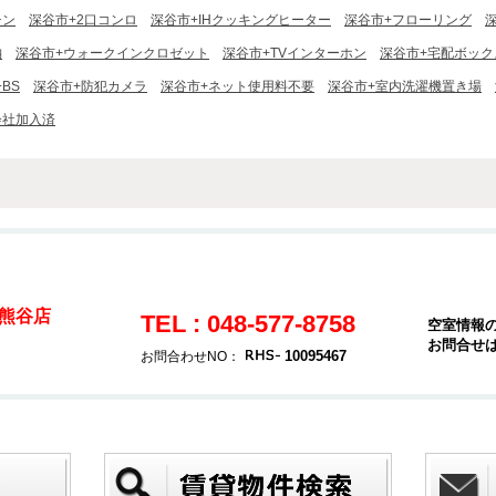
チン
深谷市+2口コンロ
深谷市+IHクッキングヒーター
深谷市+フローリング
納
深谷市+ウォークインクロゼット
深谷市+TVインターホン
深谷市+宅配ボック
BS
深谷市+防犯カメラ
深谷市+ネット使用料不要
深谷市+室内洗濯機置き場
会社加入済
熊谷店
TEL : 048-577-8758
空室情報
お問合せ
10095467
お問合わせNO：