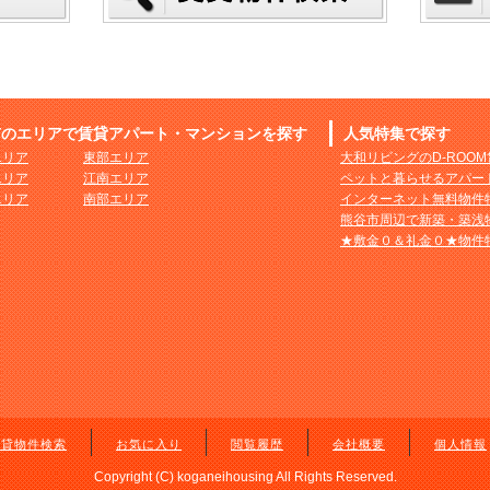
市のエリアで賃貸アパート・マンションを探す
人気特集で探す
エリア
東部エリア
大和リビングのD-ROO
エリア
江南エリア
ペットと暮らせるアパー
エリア
南部エリア
インターネット無料物件
熊谷市周辺で新築・築浅
★敷金０＆礼金０★物件
賃貸物件検索
お気に入り
閲覧履歴
会社概要
個人情報
Copyright (C) koganeihousing All Rights Reserved.