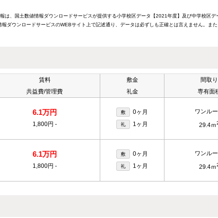
情報は、国土数値情報ダウンロードサービスが提供する小学校区データ【2021年度】及び中学校区デ
報ダウンロードサービスのWEBサイト上で記述通り、データは必ずしも正確とは言えません。また
賃料
敷金
間取り
共益費/管理費
礼金
専有面
6.1万円
ワンルー
0ヶ月
敷
1,800円
-
1ヶ月
礼
29.4ｍ
6.1万円
ワンルー
0ヶ月
敷
1,800円
-
1ヶ月
礼
29.4ｍ