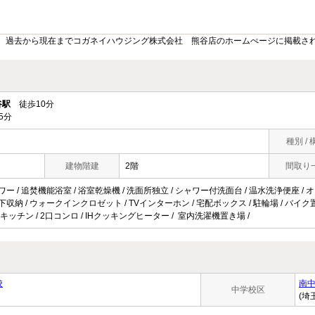
。過去から現在までコガネイハウジング株式会社 熊谷店のホームぺージに掲載さ
谷駅
徒歩10分
5分
種別 / 
建物階建
2階
間取り
ャワー / 追焚機能浴室 / 浴室乾燥機 / 洗面所独立 / シャワー付洗面台 / 温水洗浄便座 / 
下収納 / ウォークインクロゼット / TVインターホン / 宅配ボックス / 駐輪場 / バイク置場 /
キッチン / 2口コンロ / IHクッキングヒーター / 室内洗濯機置き場 /
校
南
中学校区
(埼