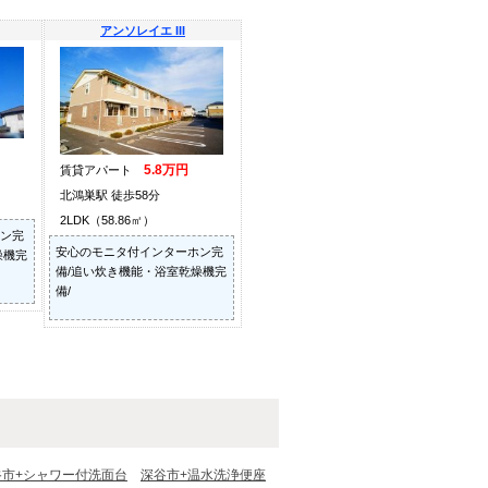
アンソレイエ III
5.8万円
賃貸アパート
北鴻巣駅 徒歩58分
2LDK（58.86㎡）
ン完
安心のモニタ付インターホン完
燥機完
備/追い炊き機能・浴室乾燥機完
備/
谷市+シャワー付洗面台
深谷市+温水洗浄便座