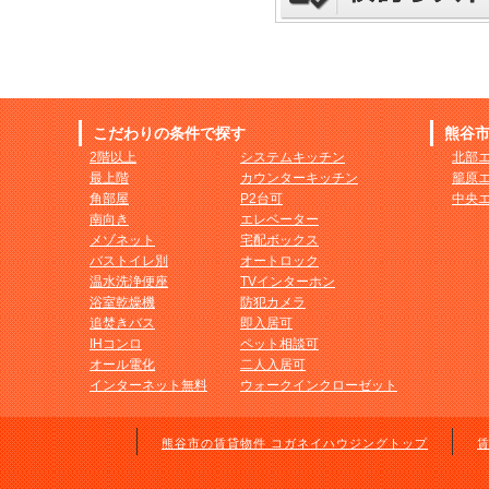
こだわりの条件で探す
熊谷
2階以上
システムキッチン
北部
最上階
カウンターキッチン
籠原
角部屋
P2台可
中央
南向き
エレベーター
メゾネット
宅配ボックス
バストイレ別
オートロック
温水洗浄便座
TVインターホン
浴室乾燥機
防犯カメラ
追焚きバス
即入居可
IHコンロ
ペット相談可
オール電化
二人入居可
インターネット無料
ウォークインクローゼット
熊谷市の賃貸物件 コガネイハウジングトップ