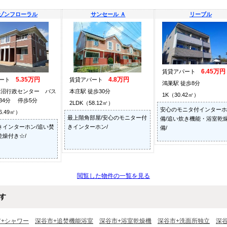
ゾンフローラル
サンセール Ａ
リーブル
6.45万円
賃貸アパート
5.35万円
4.8万円
パート
賃貸アパート
鴻巣駅 徒歩8分
妻沼行政センター バス
本庄駅 徒歩30分
1K（30.42㎡）
34分 停歩5分
2LDK（58.12㎡）
安心のモニタ付インターホ
6.49㎡）
最上階角部屋/安心のモニター付
備/追い炊き機能・浴室乾
きインターホン/追い焚
きインターホン/
備/
乾燥付き☆/
閲覧した物件の一覧を見る
す
市+シャワー
深谷市+追焚機能浴室
深谷市+浴室乾燥機
深谷市+洗面所独立
深