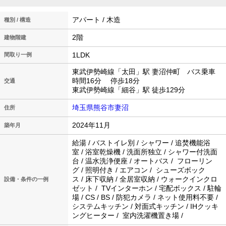
アパート / 木造
種別 / 構造
2階
建物階建
1LDK
間取り一例
東武伊勢崎線「太田」駅 妻沼仲町 バス乗車
時間16分 停歩18分
交通
東武伊勢崎線「細谷」駅 徒歩129分
埼玉県熊谷市妻沼
住所
2024年11月
築年月
給湯 / バストイレ別 / シャワー / 追焚機能浴
室 / 浴室乾燥機 / 洗面所独立 / シャワー付洗面
台 / 温水洗浄便座 / オートバス / フローリン
グ / 照明付き / エアコン / シューズボック
ス / 床下収納 / 全居室収納 / ウォークインクロ
設備・条件の一例
ゼット / TVインターホン / 宅配ボックス / 駐輪
場 / CS / BS / 防犯カメラ / ネット使用料不要 /
システムキッチン / 対面式キッチン / IHクッキ
ングヒーター / 室内洗濯機置き場 /