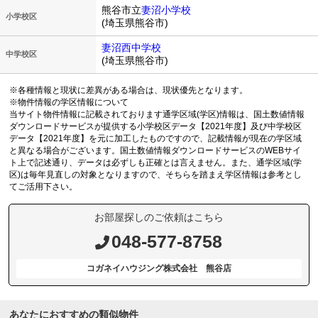
熊谷市立
妻沼小学校
小学校区
(埼玉県熊谷市)
妻沼西中学校
中学校区
(埼玉県熊谷市)
※各種情報と現状に差異がある場合は、現状優先となります。
※物件情報の学区情報について
当サイト物件情報に記載されております通学区域(学区)情報は、国土数値情報
ダウンロードサービスが提供する小学校区データ【2021年度】及び中学校区
データ【2021年度】を元に加工したものですので、記載情報が現在の学区域
と異なる場合がございます。国土数値情報ダウンロードサービスのWEBサイ
ト上で記述通り、データは必ずしも正確とは言えません。また、通学区域(学
区)は毎年見直しの対象となりますので、そちらを踏まえ学区情報は参考とし
てご活用下さい。
お部屋探しのご依頼はこちら
048-577-8758
コガネイハウジング株式会社 熊谷店
あなたにおすすめの類似物件