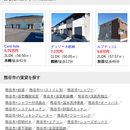
Cent-livie
ディゾーネ館林
ルプティニL
5.75万円
7.1万円
5.8万円
2LDK（56.50㎡）
1LDK（50.05㎡）
2LDK（57.57㎡）
木崎
/徒歩41分
館林
/徒歩17分
加須
/徒歩46分
熊谷市の賃貸を探す
熊谷市+給湯
熊谷市+バストイレ別
熊谷市+シャワー
熊谷市+追焚機能浴室
熊谷市+浴室乾燥機
熊谷市+洗面所独立
熊谷市+シャワー付洗面台
熊谷市+温水洗浄便座
熊谷市+オートバス
熊谷市+システムキッチン
熊谷市+対面式キッチン
熊谷市+IHクッキングヒーター
熊谷市+フローリング
熊谷市+照明付き
熊谷市+エアコン
熊谷市+シューズボックス
熊谷市+床下収納
熊谷市+全居室収納