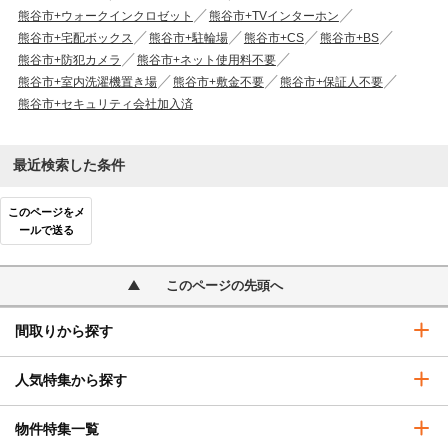
熊谷市+ウォークインクロゼット
熊谷市+TVインターホン
熊谷市+宅配ボックス
熊谷市+駐輪場
熊谷市+CS
熊谷市+BS
熊谷市+防犯カメラ
熊谷市+ネット使用料不要
熊谷市+室内洗濯機置き場
熊谷市+敷金不要
熊谷市+保証人不要
熊谷市+セキュリティ会社加入済
最近検索した条件
このページをメ
ールで送る
このページの先頭へ
間取りから探す
人気特集から探す
物件特集一覧