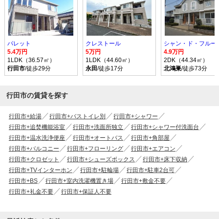
パレット
クレストール
シャン・ド・フルール
5.4万円
5万円
4.9万円
1LDK（36.57㎡）
1LDK（44.60㎡）
2DK（44.34㎡）
行田市
/徒歩29分
永田
/徒歩17分
北鴻巣
/徒歩73分
行田市の賃貸を探す
行田市+給湯
行田市+バストイレ別
行田市+シャワー
行田市+追焚機能浴室
行田市+洗面所独立
行田市+シャワー付洗面台
行田市+温水洗浄便座
行田市+オートバス
行田市+角部屋
行田市+バルコニー
行田市+フローリング
行田市+エアコン
行田市+クロゼット
行田市+シューズボックス
行田市+床下収納
行田市+TVインターホン
行田市+駐輪場
行田市+駐車2台可
行田市+BS
行田市+室内洗濯機置き場
行田市+敷金不要
行田市+礼金不要
行田市+保証人不要