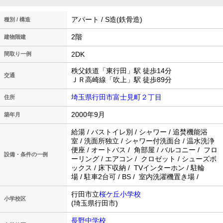
アパート / S造(鉄骨造)
種別 / 構造
2階
建物階建
2DK
間取り一例
秩父鉄道「東行田」駅 徒歩14分
交通
ＪＲ高崎線「吹上」駅 徒歩89分
埼玉県行田市富士見町２丁目
住所
2000年9月
築年月
給湯 / バストイレ別 / シャワー / 追焚機能浴
室 / 洗面所独立 / シャワー付洗面台 / 温水洗浄
便座 / オートバス / 角部屋 / バルコニー / フロ
設備・条件の一例
ーリング / エアコン / クロゼット / シューズボ
ックス / 床下収納 / TVインターホン / 駐輪
場 / 駐車2台可 / BS / 室内洗濯機置き場 /
行田市立
桜ケ丘小学校
小学校区
(埼玉県行田市)
長野中学校