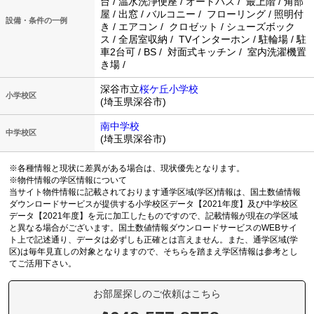
台 / 温水洗浄便座 / オートバス / 最上階 / 角部
屋 / 出窓 / バルコニー / フローリング / 照明付
設備・条件の一例
き / エアコン / クロゼット / シューズボック
ス / 全居室収納 / TVインターホン / 駐輪場 / 駐
車2台可 / BS / 対面式キッチン / 室内洗濯機置
き場 /
深谷市立
桜ケ丘小学校
小学校区
(埼玉県深谷市)
南中学校
中学校区
(埼玉県深谷市)
※各種情報と現状に差異がある場合は、現状優先となります。
※物件情報の学区情報について
当サイト物件情報に記載されております通学区域(学区)情報は、国土数値情報
ダウンロードサービスが提供する小学校区データ【2021年度】及び中学校区
データ【2021年度】を元に加工したものですので、記載情報が現在の学区域
と異なる場合がございます。国土数値情報ダウンロードサービスのWEBサイ
ト上で記述通り、データは必ずしも正確とは言えません。また、通学区域(学
区)は毎年見直しの対象となりますので、そちらを踏まえ学区情報は参考とし
てご活用下さい。
お部屋探しのご依頼はこちら