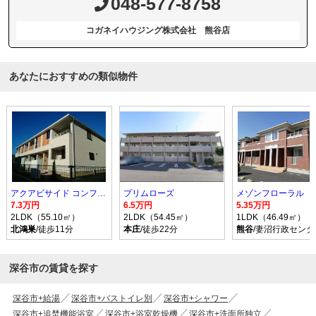
048-577-8758
コガネイハウジング株式会社 熊谷店
あなたにおすすめの類似物件
アクアビサイド コンフォルト I
プリムローズ
メゾンフローラル
7.3万円
6.5万円
5.35万円
2LDK（55.10㎡）
2LDK（54.45㎡）
1LDK（46.49㎡）
北鴻巣
/徒歩11分
本庄
/徒歩22分
熊谷
/妻沼行政センタ
深谷市の賃貸を探す
深谷市+給湯
深谷市+バストイレ別
深谷市+シャワー
深谷市+追焚機能浴室
深谷市+浴室乾燥機
深谷市+洗面所独立