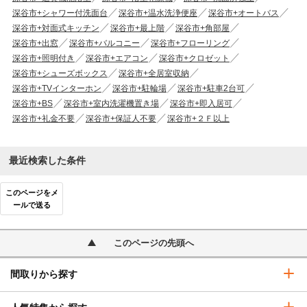
深谷市+シャワー付洗面台
深谷市+温水洗浄便座
深谷市+オートバス
深谷市+対面式キッチン
深谷市+最上階
深谷市+角部屋
深谷市+出窓
深谷市+バルコニー
深谷市+フローリング
深谷市+照明付き
深谷市+エアコン
深谷市+クロゼット
深谷市+シューズボックス
深谷市+全居室収納
深谷市+TVインターホン
深谷市+駐輪場
深谷市+駐車2台可
深谷市+BS
深谷市+室内洗濯機置き場
深谷市+即入居可
深谷市+礼金不要
深谷市+保証人不要
深谷市+２Ｆ以上
最近検索した条件
このページをメ
ールで送る
このページの先頭へ
間取りから探す