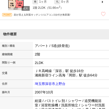
1ヶ月
0ヶ月
敷
礼
2
1階
2LDK（51.66ｍ
）
顔が見える対面キッチン☆/エアコン2台付き角部屋/
物件概要
アパート / S造(鉄骨造)
種別 / 構造
2階
建物階建
2LDK
間取り一例
ＪＲ高崎線「深谷」駅 徒歩16分
交通
湘南新宿ライン高海「岡部」駅 徒歩64分
埼玉県深谷市上野台
住所
2007年10月
築年月
給湯 / バストイレ別 / シャワー / 追焚機能浴
室 / 浴室乾燥機 / 洗面所独立 / シャワー付洗面