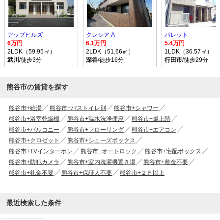
アップヒルズ
クレシア A
パレット
6万円
6.1万円
5.4万円
2LDK（59.95㎡）
2LDK（51.66㎡）
1LDK（36.57㎡）
武川
/徒歩3分
深谷
/徒歩16分
行田市
/徒歩29分
熊谷市の賃貸を探す
熊谷市+給湯
熊谷市+バストイレ別
熊谷市+シャワー
熊谷市+浴室乾燥機
熊谷市+温水洗浄便座
熊谷市+最上階
熊谷市+バルコニー
熊谷市+フローリング
熊谷市+エアコン
熊谷市+クロゼット
熊谷市+シューズボックス
熊谷市+TVインターホン
熊谷市+オートロック
熊谷市+宅配ボックス
熊谷市+防犯カメラ
熊谷市+室内洗濯機置き場
熊谷市+敷金不要
熊谷市+礼金不要
熊谷市+保証人不要
熊谷市+２Ｆ以上
最近検索した条件