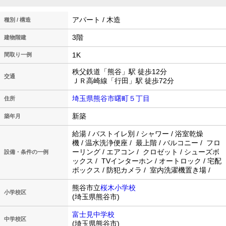
アパート / 木造
種別 / 構造
3階
建物階建
1K
間取り一例
秩父鉄道「熊谷」駅 徒歩12分
交通
ＪＲ高崎線「行田」駅 徒歩72分
埼玉県熊谷市曙町５丁目
住所
新築
築年月
給湯 / バストイレ別 / シャワー / 浴室乾燥
機 / 温水洗浄便座 / 最上階 / バルコニー / フロ
ーリング / エアコン / クロゼット / シューズボ
設備・条件の一例
ックス / TVインターホン / オートロック / 宅配
ボックス / 防犯カメラ / 室内洗濯機置き場 /
熊谷市立
桜木小学校
小学校区
(埼玉県熊谷市)
富士見中学校
中学校区
(埼玉県熊谷市)