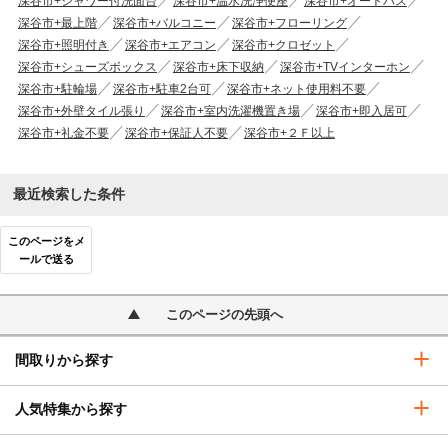
深谷市+シャワー付洗面台
深谷市+温水洗浄便座
深谷市+オートバス
深谷市+最上階
深谷市+バルコニー
深谷市+フローリング
深谷市+照明付き
深谷市+エアコン
深谷市+クロゼット
深谷市+シューズボックス
深谷市+床下収納
深谷市+TVインターホン
深谷市+駐輪場
深谷市+駐車2台可
深谷市+ネット使用料不要
深谷市+外壁タイル張り
深谷市+室内洗濯機置き場
深谷市+即入居可
深谷市+礼金不要
深谷市+保証人不要
深谷市+２Ｆ以上
最近検索した条件
このページをメ
ールで送る
このページの先頭へ
間取りから探す
人気特集から探す