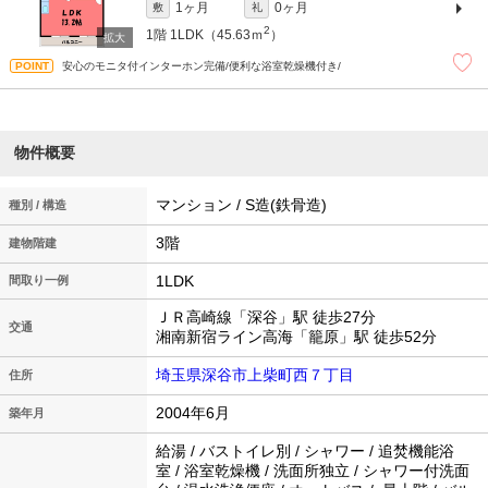
1ヶ月
0ヶ月
敷
礼
2
1階
1LDK（45.63ｍ
）
安心のモニタ付インターホン完備/便利な浴室乾燥機付き/
物件概要
マンション / S造(鉄骨造)
種別 / 構造
3階
建物階建
1LDK
間取り一例
ＪＲ高崎線「深谷」駅 徒歩27分
交通
湘南新宿ライン高海「籠原」駅 徒歩52分
埼玉県深谷市上柴町西７丁目
住所
2004年6月
築年月
給湯 / バストイレ別 / シャワー / 追焚機能浴
室 / 浴室乾燥機 / 洗面所独立 / シャワー付洗面