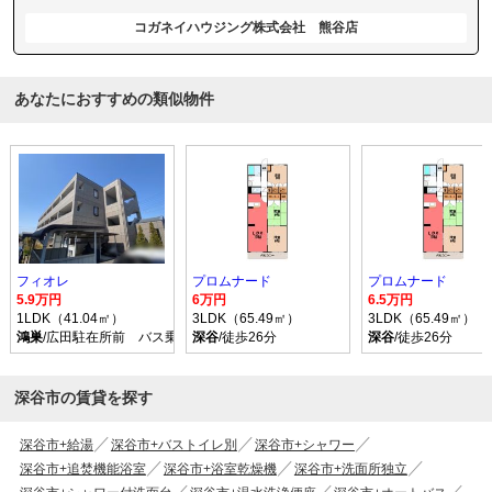
コガネイハウジング株式会社 熊谷店
あなたにおすすめの類似物件
フィオレ
プロムナード
プロムナード
5.9万円
6万円
6.5万円
1LDK（41.04㎡）
3LDK（65.49㎡）
3LDK（65.49㎡）
鴻巣
/広田駐在所前 バス乗車時間23分 停歩7分
深谷
/徒歩26分
深谷
/徒歩26分
深谷市の賃貸を探す
深谷市+給湯
深谷市+バストイレ別
深谷市+シャワー
深谷市+追焚機能浴室
深谷市+浴室乾燥機
深谷市+洗面所独立