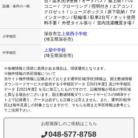
台 / 温水洗浄便座 / オートバス / 最上階 / バル
コニー / フローリング / 照明付き / エアコン /
設備・条件の一例
クロゼット / シューズボックス / 床下収納 / TV
インターホン / 駐輪場 / 駐車2台可 / ネット使用
料不要 / 外壁タイル張り / 室内洗濯機置き場 /
深谷市立
上柴西小学校
小学校区
(埼玉県深谷市)
上柴中学校
中学校区
(埼玉県深谷市)
※各種情報と現状に差異がある場合は、現状優先となります。
※物件情報の学区情報について
当サイト物件情報に記載されております通学区域(学区)情報は、国土数値情報
ダウンロードサービスが提供する小学校区データ【2021年度】及び中学校区
データ【2021年度】を元に加工したものですので、記載情報が現在の学区域
と異なる場合がございます。国土数値情報ダウンロードサービスのWEBサイ
ト上で記述通り、データは必ずしも正確とは言えません。また、通学区域(学
区)は毎年見直しの対象となりますので、そちらを踏まえ学区情報は参考とし
てご活用下さい。
お部屋探しのご依頼はこちら
048-577-8758