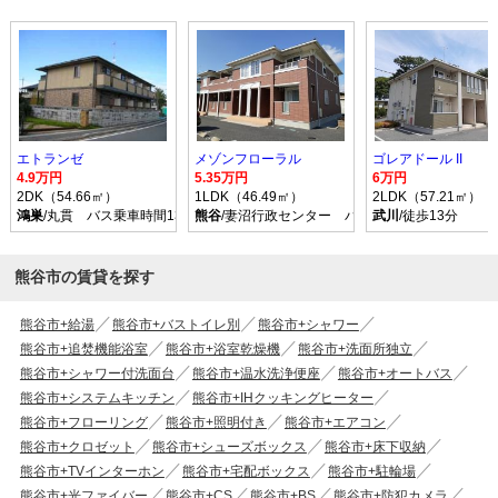
エトランゼ
メゾンフローラル
ゴレアドール II
4.9万円
5.35万円
6万円
2DK（54.66㎡）
1LDK（46.49㎡）
2LDK（57.21㎡）
鴻巣
/丸貫 バス乗車時間13分 停歩5分
熊谷
/妻沼行政センター バス乗車時間34分 停歩
武川
/徒歩13分
熊谷市の賃貸を探す
熊谷市+給湯
熊谷市+バストイレ別
熊谷市+シャワー
熊谷市+追焚機能浴室
熊谷市+浴室乾燥機
熊谷市+洗面所独立
熊谷市+シャワー付洗面台
熊谷市+温水洗浄便座
熊谷市+オートバス
熊谷市+システムキッチン
熊谷市+IHクッキングヒーター
熊谷市+フローリング
熊谷市+照明付き
熊谷市+エアコン
熊谷市+クロゼット
熊谷市+シューズボックス
熊谷市+床下収納
熊谷市+TVインターホン
熊谷市+宅配ボックス
熊谷市+駐輪場
熊谷市+光ファイバー
熊谷市+CS
熊谷市+BS
熊谷市+防犯カメラ