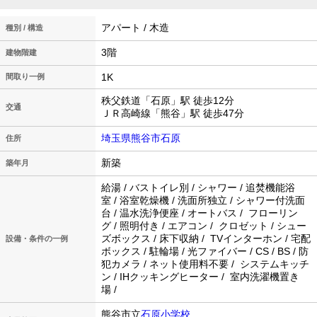
アパート / 木造
種別 / 構造
3階
建物階建
1K
間取り一例
秩父鉄道「石原」駅 徒歩12分
交通
ＪＲ高崎線「熊谷」駅 徒歩47分
埼玉県熊谷市石原
住所
新築
築年月
給湯 / バストイレ別 / シャワー / 追焚機能浴
室 / 浴室乾燥機 / 洗面所独立 / シャワー付洗面
台 / 温水洗浄便座 / オートバス / フローリン
グ / 照明付き / エアコン / クロゼット / シュー
ズボックス / 床下収納 / TVインターホン / 宅配
設備・条件の一例
ボックス / 駐輪場 / 光ファイバー / CS / BS / 防
犯カメラ / ネット使用料不要 / システムキッチ
ン / IHクッキングヒーター / 室内洗濯機置き
場 /
熊谷市立
石原小学校