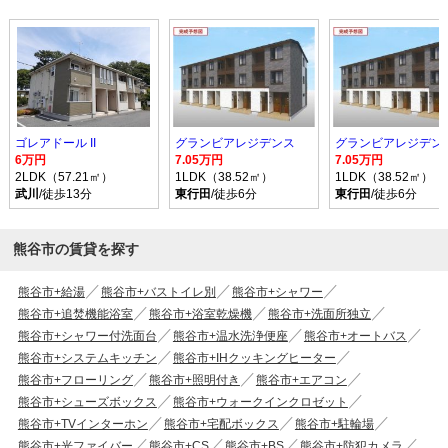
ゴレアドール II
グランビアレジデンス
グランビアレジデン
6万円
7.05万円
7.05万円
2LDK（57.21㎡）
1LDK（38.52㎡）
1LDK（38.52㎡）
武川
/徒歩13分
東行田
/徒歩6分
東行田
/徒歩6分
熊谷市の賃貸を探す
熊谷市+給湯
熊谷市+バストイレ別
熊谷市+シャワー
熊谷市+追焚機能浴室
熊谷市+浴室乾燥機
熊谷市+洗面所独立
熊谷市+シャワー付洗面台
熊谷市+温水洗浄便座
熊谷市+オートバス
熊谷市+システムキッチン
熊谷市+IHクッキングヒーター
熊谷市+フローリング
熊谷市+照明付き
熊谷市+エアコン
熊谷市+シューズボックス
熊谷市+ウォークインクロゼット
熊谷市+TVインターホン
熊谷市+宅配ボックス
熊谷市+駐輪場
熊谷市+光ファイバー
熊谷市+CS
熊谷市+BS
熊谷市+防犯カメラ