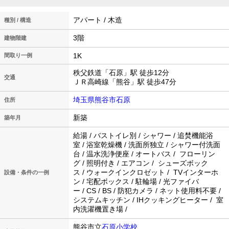
アパート / 木造
種別 / 構造
3階
建物階建
1K
間取り一例
秩父鉄道「石原」駅 徒歩12分
交通
ＪＲ高崎線「熊谷」駅 徒歩47分
埼玉県熊谷市石原
住所
新築
築年月
給湯 / バストイレ別 / シャワー / 追焚機能浴
室 / 浴室乾燥機 / 洗面所独立 / シャワー付洗面
台 / 温水洗浄便座 / オートバス / フローリン
グ / 照明付き / エアコン / シューズボック
ス / ウォークインクロゼット / TVインターホ
設備・条件の一例
ン / 宅配ボックス / 駐輪場 / 光ファイバ
ー / CS / BS / 防犯カメラ / ネット使用料不要 /
システムキッチン / IHクッキングヒーター / 室
内洗濯機置き場 /
熊谷市立
石原小学校