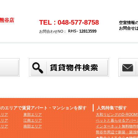
熊谷店
TEL : 048-577-8758
空室情報
お問合せ
12813599
お問合わせNO：
市のエリアで賃貸アパート・マンションを探す
人気特集で探す
エリア
東部エリア
大和リビングのD-ROO
エリア
江南エリア
ペットと暮らせるアパー
エリア
南部エリア
インターネット無料物件
熊谷市周辺で新築・築浅