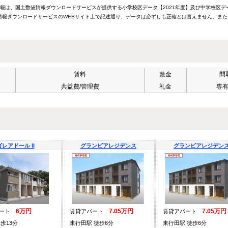
情報は、国土数値情報ダウンロードサービスが提供する小学校区データ【2021年度】及び中学校区デ
報ダウンロードサービスのWEBサイト上で記述通り、データは必ずしも正確とは言えません。また
賃料
敷金
間
共益費/管理費
礼金
専
ゴレアドール II
グランビアレジデンス
グランビアレジデン
6万円
7.05万円
7.05万円
パート
賃貸アパート
賃貸アパート
歩13分
東行田駅 徒歩6分
東行田駅 徒歩6分