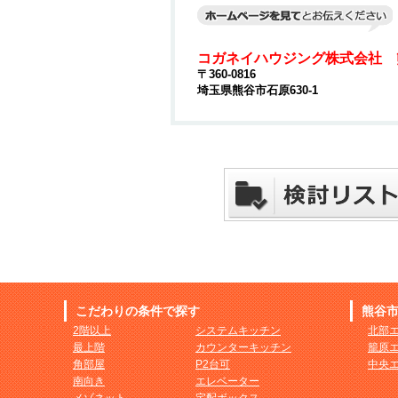
コガネイハウジング株式会社 
〒360-0816
埼玉県熊谷市石原630-1
こだわりの条件で探す
熊谷
2階以上
システムキッチン
北部
最上階
カウンターキッチン
籠原
角部屋
P2台可
中央
南向き
エレベーター