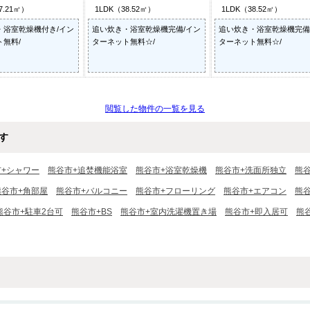
7.21㎡）
1LDK（38.52㎡）
1LDK（38.52㎡）
・浴室乾燥機付き/イン
追い炊き・浴室乾燥機完備/イン
追い炊き・浴室乾燥機完備
無料/
ターネット無料☆/
ターネット無料☆/
閲覧した物件の一覧を見る
す
市+シャワー
熊谷市+追焚機能浴室
熊谷市+浴室乾燥機
熊谷市+洗面所独立
熊
熊谷市+角部屋
熊谷市+バルコニー
熊谷市+フローリング
熊谷市+エアコン
熊
熊谷市+駐車2台可
熊谷市+BS
熊谷市+室内洗濯機置き場
熊谷市+即入居可
熊