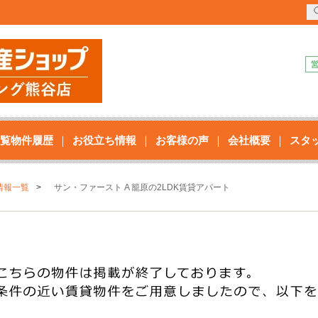
覧物件履歴
お役立ち情報
お客様の声
会社概要
スタ
情報一覧
サン・ファースト A 籠原の2LDK賃貸アパート