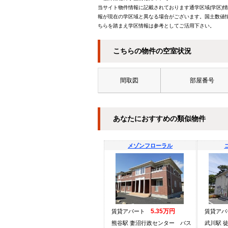
当サイト物件情報に記載されております通学区域(学区)
報が現在の学区域と異なる場合がございます。国土数値情
ちらを踏まえ学区情報は参考としてご活用下さい。
こちらの物件の空室状況
間取図
部屋番号
あなたにおすすめの類似物件
メゾンフローラル
5.35万円
賃貸アパート
賃貸ア
熊谷駅 妻沼行政センター バス
武川駅 徒