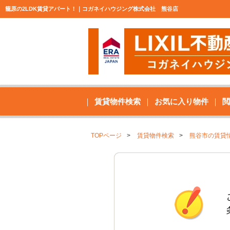
籠原の2LDK賃貸アパート！｜コガネイハウジング株式会社 熊谷店
賃貸物件検索
お気に入り物件
閲
TOPページ
賃貸物件検索
熊谷市の賃貸