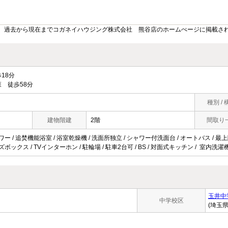
。過去から現在までコガネイハウジング株式会社 熊谷店のホームぺージに掲載さ
18分
 徒歩58分
種別 / 
建物階建
2階
間取り
ワー / 追焚機能浴室 / 浴室乾燥機 / 洗面所独立 / シャワー付洗面台 / オートバス / 最上階
ズボックス / TVインターホン / 駐輪場 / 駐車2台可 / BS / 対面式キッチン / 室内洗濯
玉井中
中学校区
(埼玉