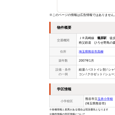
※このページの情報は広告情報ではありません
物件概要
ＪＲ高崎線
籠原駅
徒歩
交通機関
秩父鉄道 ひろせ野鳥の森
住所
埼玉県熊谷市高柳
築年数
2007年1月
設備・条件
給湯 / バストイレ別 / シャ
の一例
コン / クロゼット / シュー
学区情報
熊谷市立
玉井小学校
小学校区
(埼玉県熊谷市)
※各種情報と差異がある場合は現況優先となります
※物件情報の学区情報について