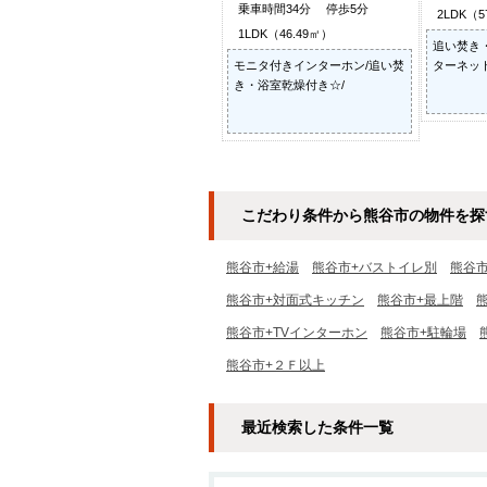
乗車時間34分 停歩5分
2LDK（5
1LDK（46.49㎡）
追い焚き
モニタ付きインターホン/追い焚
ターネット
き・浴室乾燥付き☆/
こだわり条件から熊谷市の物件を探
熊谷市+給湯
熊谷市+バストイレ別
熊谷
熊谷市+対面式キッチン
熊谷市+最上階
熊谷市+TVインターホン
熊谷市+駐輪場
熊谷市+２Ｆ以上
最近検索した条件一覧