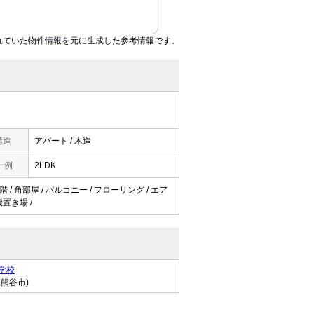
れていた物件情報を元に生成した参考情報です。
構造
アパート / 木造
一例
2LDK
 / 角部屋 / バルコニー / フローリング / エア
機置き場 /
学校
県熊谷市)