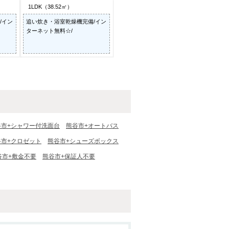
1LDK（38.52㎡）
/イン
追い炊き・浴室乾燥機完備/イン
ターネット無料☆/
谷市+シャワー付洗面台
熊谷市+オートバス
谷市+クロゼット
熊谷市+シューズボックス
谷市+敷金不要
熊谷市+保証人不要