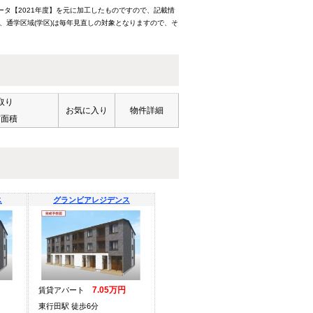
ータ【2021年度】を元に加工したものですので、記載情
、通学区域(学区)は毎年見直しの対象となりますので、そ
取り
お気に入り
物件詳細
有面積
ス
グランビアレジデンス
7.05万円
賃貸アパート
東行田駅 徒歩6分