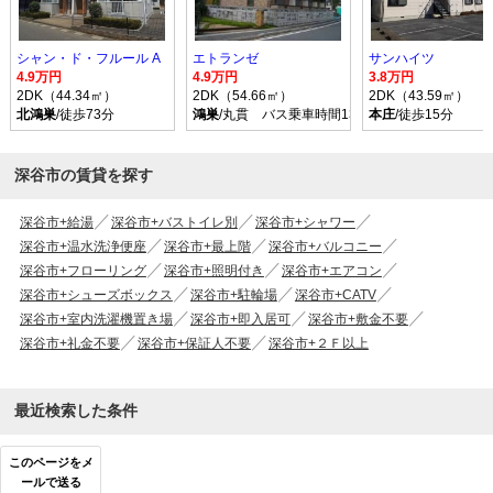
シャン・ド・フルール A
エトランゼ
サンハイツ
4.9万円
4.9万円
3.8万円
2DK（44.34㎡）
2DK（54.66㎡）
2DK（43.59㎡）
北鴻巣
/徒歩73分
鴻巣
/丸貫 バス乗車時間13分 停歩5分
本庄
/徒歩15分
深谷市の賃貸を探す
深谷市+給湯
深谷市+バストイレ別
深谷市+シャワー
深谷市+温水洗浄便座
深谷市+最上階
深谷市+バルコニー
深谷市+フローリング
深谷市+照明付き
深谷市+エアコン
深谷市+シューズボックス
深谷市+駐輪場
深谷市+CATV
深谷市+室内洗濯機置き場
深谷市+即入居可
深谷市+敷金不要
深谷市+礼金不要
深谷市+保証人不要
深谷市+２Ｆ以上
最近検索した条件
このページをメ
ールで送る